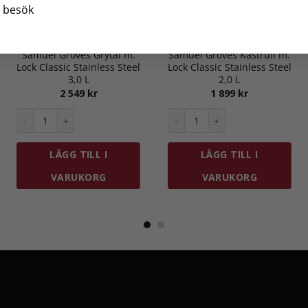
besök
GRYTOR
GRYTOR
Samuel Groves Grytal m.
Samuel Groves Kastrull m.
Lock Classic Stainless Steel
Lock Classic Stainless Steel
3,0 L
2,0 L
2 549
kr
1 899
kr
gd
ck Koppar Ø 16 cm 1,5 L mängd
Samuel Groves Grytal m. Lock Classic Stainless Steel 3,0 L mäng
Samuel Groves Kastrull m. Lock
LÄGG TILL I
LÄGG TILL I
VARUKORG
VARUKORG