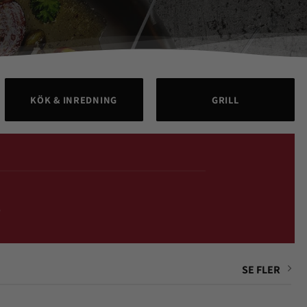
KÖK & INREDNING
GRILL
8
SE FLER