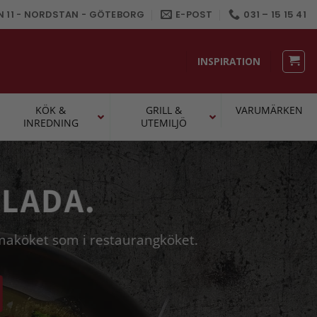
N 11 - NORDSTAN - GÖTEBORG
E-POST
031 – 15 15 41
INSPIRATION
KÖK &
GRILL &
VARUMÄRKEN
INREDNING
UTEMILJÖ
LADA.
mmaköket som i restaurangköket.