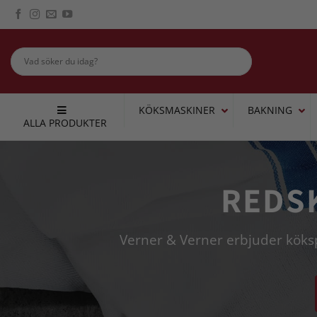
Skip
to
content
KÖKSMASKINER
BAKNING
ALLA PRODUKTER
REDS
Verner & Verner erbjuder köksp