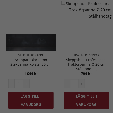
STEK- & KOKKÄRL
TRAKTÖRPANNOR
Scanpan Black Iron
Skeppshult Professional
Stekpanna Kolstål 30 cm
Traktörpanna Ø 20 cm
Stålhandtag
1 099
kr
799
kr
anna Ø 30 cm mängd
Scanpan Black Iron Stekpanna Kolstål 30 cm mängd
Skeppshult Professional Tr
LÄGG TILL I
LÄGG TILL I
VARUKORG
VARUKORG