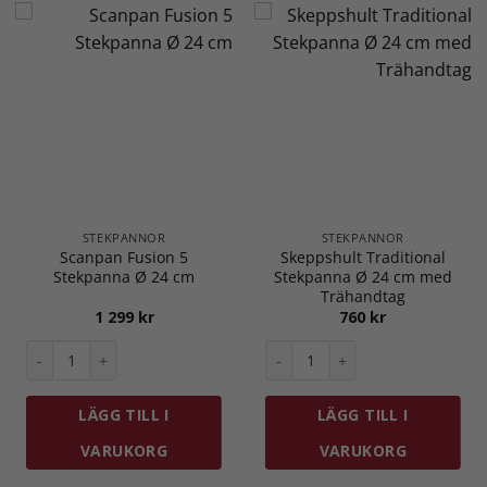
STEKPANNOR
STEKPANNOR
Scanpan Fusion 5
Skeppshult Traditional
Stekpanna Ø 24 cm
Stekpanna Ø 24 cm med
Trähandtag
1 299
kr
760
kr
aktörpanna Ø 20 cm Stålhandtag mängd
Scanpan Fusion 5 Stekpanna Ø 24 cm mängd
Skeppshult Traditional Stek
LÄGG TILL I
LÄGG TILL I
VARUKORG
VARUKORG