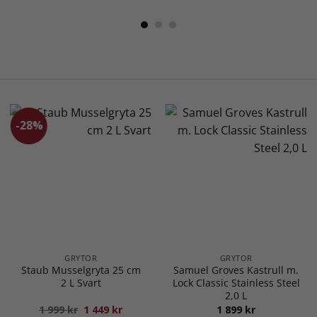
-28%
GRYTOR
GRYTOR
Staub Musselgryta 25 cm
Samuel Groves Kastrull m.
2 L Svart
Lock Classic Stainless Steel
2,0 L
Det
Det
1 999
kr
1 449
kr
1 899
kr