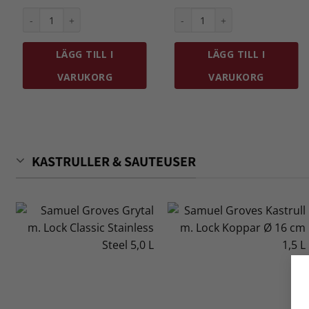
ta 26 cm 3,8 L Med Lock mängd
Scanpan Fusion 5 Grytset 3 delar 1,9 L, 3,7 L & 5 L mängd
Samuel Groves Kastrull m. Loc
LÄGG TILL I
LÄGG TILL I
VARUKORG
VARUKORG
KASTRULLER & SAUTEUSER