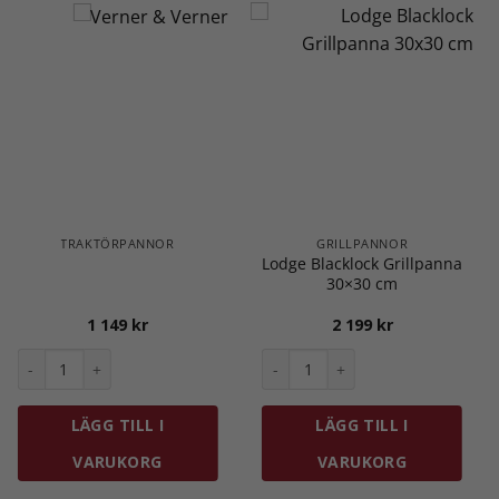
TRAKTÖRPANNOR
GRILLPANNOR
Lodge Blacklock Grillpanna
30×30 cm
1 149
kr
2 199
kr
panna Ø 24 cm med Trähandtag mängd
Antal
Lodge Blacklock Grillpanna 30
LÄGG TILL I
LÄGG TILL I
VARUKORG
VARUKORG