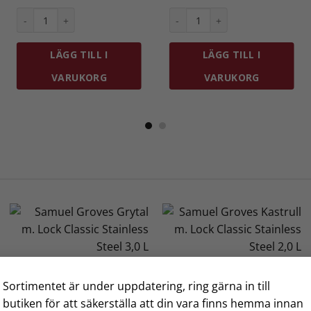
ursprungliga
nuvarande
priset
priset
k Classic Stainless Steel 1,5 L mängd
Staub Musselgryta 25 cm 2 L Svart mängd
Samuel Groves Kastrull m. Lock
var:
är:
1
1
999 kr.
449 kr.
LÄGG TILL I
LÄGG TILL I
VARUKORG
VARUKORG
Sortimentet är under uppdatering, ring gärna in till
butiken för att säkerställa att din vara finns hemma innan