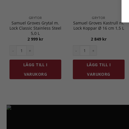
GRYTOR
GRYTOR
Samuel Groves Grytal m.
Samuel Groves Kastrull m.
Lock Classic Stainless Steel
Lock Koppar Ø 16 cm 1,5 L
5,0 L
2 999
kr
2 849
kr
astrull Hög mängd
Samuel Groves Grytal m. Lock Classic Stainless Steel 5,0 L män
Samuel Groves Kastrull m. Lo
LÄGG TILL I
LÄGG TILL I
VARUKORG
VARUKORG