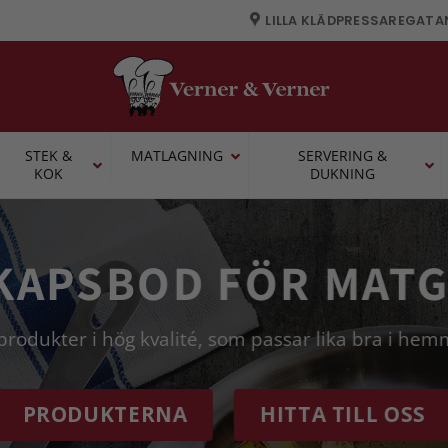
LILLA KLÄDPRESSAREGATA
STEK &
MATLAGNING
SERVERING &
KOK
DUKNING
KAPSBOD FÖR MATG
rodukter i hög kvalité, som passar lika bra i he
PRODUKTERNA
HITTA TILL OSS