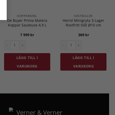
KOPPARKÄRL
KASTRULLER
De Buyer Prima Matera
Heirol Minigryta 3-Lager
Koppar Sauteuse 4,9 L
Rostfritt Stål Ø10 cm
7 999
kr
369
kr
d
 Classic Stainless Steel 2,0 L mängd
De Buyer Prima Matera Koppar Sauteuse 4,9 L mängd
Heirol Minigryta 3-Lager Rostfr
LÄGG TILL I
LÄGG TILL I
VARUKORG
VARUKORG