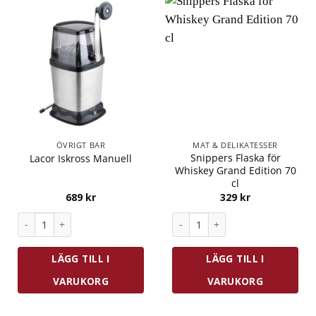
ÖVRIGT BAR
MAT & DELIKATESSER
Snippers Flaska för
Lacor Iskross Manuell
Whiskey Grand Edition 70
cl
689
kr
329
kr
Lacor Iskross Manuell mängd
Snippers Flaska för Whiskey Gr
LÄGG TILL I
LÄGG TILL I
VARUKORG
VARUKORG