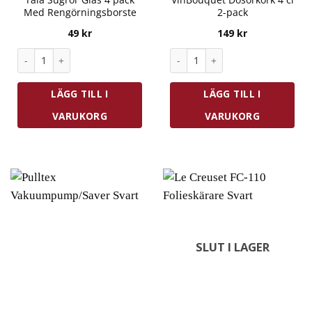
Med Rengörningsborste
2-pack
49
kr
149
kr
Tala Sugrör Glas 4 pack Med Rengörningsborste mängd
VinBouquet Dosörkork 4 cl 2-
LÄGG TILL I
LÄGG TILL I
VARUKORG
VARUKORG
SLUT I LAGER