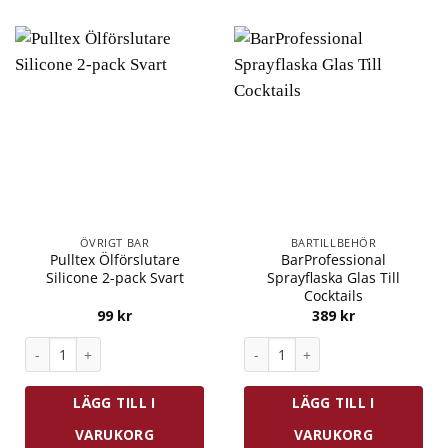
ÖVRIGT BAR
BARTILLBEHÖR
Pulltex Ölförslutare
BarProfessional
Silicone 2-pack Svart
Sprayflaska Glas Till
Cocktails
99
kr
389
kr
Pulltex Ölförslutare Silicone 2-pack Svart mängd
BarProfessional Sprayflaska Gl
LÄGG TILL I
LÄGG TILL I
VARUKORG
VARUKORG