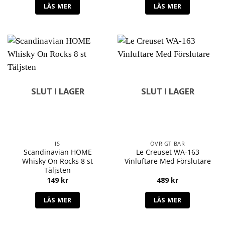
LÄS MER
LÄS MER
SLUT I LAGER
SLUT I LAGER
IS
ÖVRIGT BAR
Scandinavian HOME
Le Creuset WA-163
Whisky On Rocks 8 st
Vinluftare Med Förslutare
Täljsten
149
kr
489
kr
LÄS MER
LÄS MER