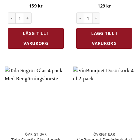
159
kr
129
kr
Vacu Vin Cocktailsil Rostfri mängd
Pulltex Giro Champagne Stopp
LÄGG TILL I
LÄGG TILL I
VARUKORG
VARUKORG
ÖVRIGT BAR
ÖVRIGT BAR
Tala Sugrör Glas 4 pack
VinBouquet Dosörkork 4 cl