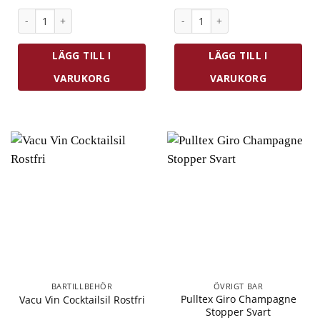
Pulltex Vin Stopper och Droppring mängd
Alessi 5 Seasons Ljusstake/Fl
LÄGG TILL I
LÄGG TILL I
VARUKORG
VARUKORG
BARTILLBEHÖR
ÖVRIGT BAR
Pulltex Giro Champagne
Vacu Vin Cocktailsil Rostfri
Stopper Svart