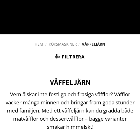
HEM
/
KÖKSMASKINER
/
VÅFFELJÄRN
FILTRERA
VÅFFELJÄRN
Vem älskar inte festliga och frasiga våfflor? Våfflor
väcker många minnen och bringar fram goda stunder
med familjen. Med ett våffeljärn kan du grädda både
matvåfflor och dessertvåfflor – bägge varianter
smakar himmelskt!