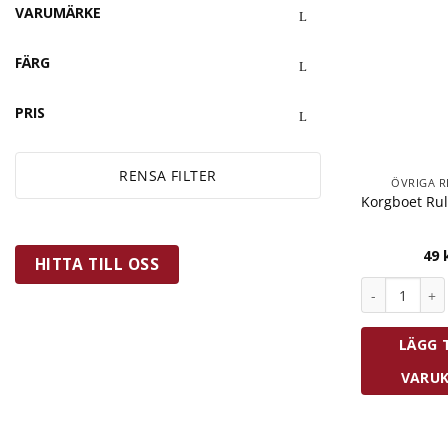
VARUMÄRKE
FÄRG
PRIS
RENSA FILTER
ÖVRIGA R
Korgboet Ru
49
HITTA TILL OSS
Korgboet Ru
LÄGG T
VARU