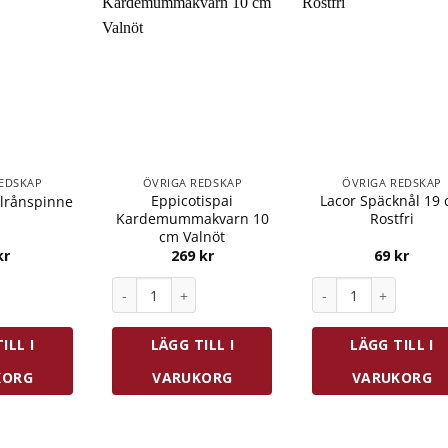
EDSKAP
ÖVRIGA REDSKAP
ÖVRIGA REDSKAP
Eppicotispai
Lacor Späcknål 19
llrånspinne
Kardemummakvarn 10
Rostfri
cm Valnöt
kr
269
kr
69
kr
llrånspinne mängd
Eppicotispai Kardemummakvarn 10 cm Valnöt mä
Lacor Späcknål 19 c
ILL I
LÄGG TILL I
LÄGG TILL I
KORG
VARUKORG
VARUKORG