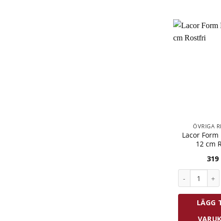
ÖVRIGA R
Lacor Form
12 cm R
319
Lacor Form D
LÄGG T
VARU