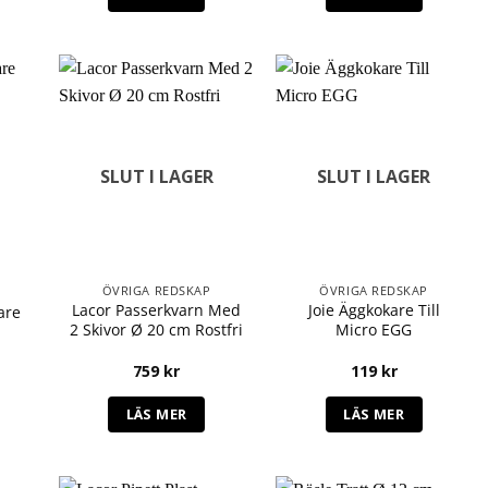
SLUT I LAGER
SLUT I LAGER
ÖVRIGA REDSKAP
ÖVRIGA REDSKAP
Lacor Passerkvarn Med
Joie Äggkokare Till
are
2 Skivor Ø 20 cm Rostfri
Micro EGG
759
kr
119
kr
LÄS MER
LÄS MER