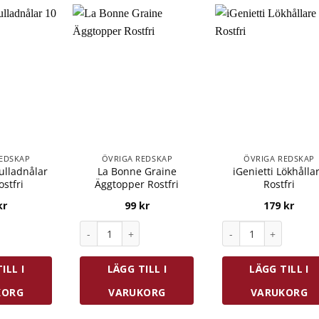
EDSKAP
ÖVRIGA REDSKAP
ÖVRIGA REDSKAP
ulladnålar
La Bonne Graine
iGenietti Lökhålla
ostfri
Äggtopper Rostfri
Rostfri
kr
99
kr
179
kr
ladnålar 10 st Rostfri mängd
La Bonne Graine Äggtopper Rostfri mängd
iGenietti Lökhållar
ILL I
LÄGG TILL I
LÄGG TILL I
KORG
VARUKORG
VARUKORG