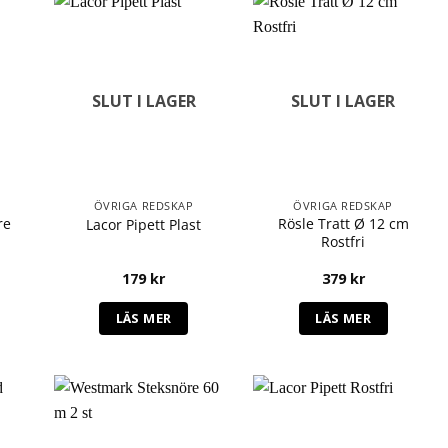
SLUT I LAGER
SLUT I LAGER
ÖVRIGA REDSKAP
ÖVRIGA REDSKAP
re
Rösle Tratt Ø 12 cm
Lacor Pipett Plast
Rostfri
179
kr
379
kr
LÄS MER
LÄS MER