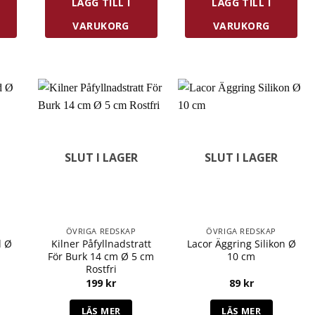
LÄGG TILL I
LÄGG TILL I
VARUKORG
VARUKORG
SLUT I LAGER
SLUT I LAGER
ÖVRIGA REDSKAP
ÖVRIGA REDSKAP
d Ø
Kilner Påfyllnadstratt
Lacor Äggring Silikon Ø
För Burk 14 cm Ø 5 cm
10 cm
Rostfri
199
kr
89
kr
LÄS MER
LÄS MER