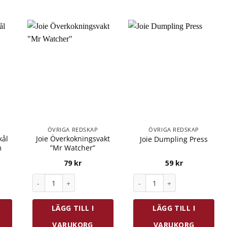
ÖVRIGA REDSKAP
ÖVRIGA REDSKAP
kål
Joie Överkokningsvakt
Joie Dumpling Press
m
”Mr Watcher”
79
kr
59
kr
ål Med Stöt Ø 11 cm mängd
Joie Överkokningsvakt "Mr Watcher" mängd
Joie Dumpling Press mängd
LÄGG TILL I
LÄGG TILL I
VARUKORG
VARUKORG