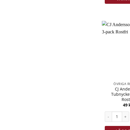
ÖVRIGA R
CJ And
Tubnycke
Rost
49
CJ Andersson