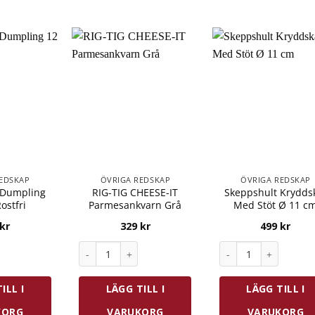
EDSKAP
ÖVRIGA REDSKAP
ÖVRIGA REDSKAP
 Dumpling
RIG-TIG CHEESE-IT
Skeppshult Krydds
ostfri
Parmesankvarn Grå
Med Stöt Ø 11 c
kr
329
kr
499
kr
umpling 12 cm Rostfri mängd
RIG-TIG CHEESE-IT Parmesankvarn Grå mängd
Skeppshult Kryddsk
ILL I
LÄGG TILL I
LÄGG TILL I
KORG
VARUKORG
VARUKORG