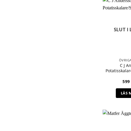
SLUT I
ÖVRIG
C J A
Potatisskala
599
LÄS 