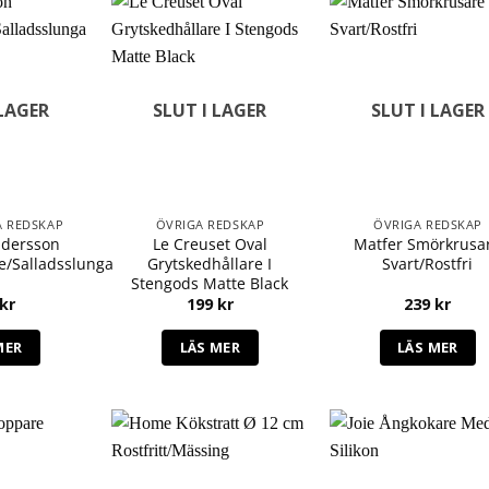
 LAGER
SLUT I LAGER
SLUT I LAGER
A REDSKAP
ÖVRIGA REDSKAP
ÖVRIGA REDSKAP
ndersson
Le Creuset Oval
Matfer Smörkrusa
re/Salladsslunga
Grytskedhållare I
Svart/Rostfri
Stengods Matte Black
kr
199
kr
239
kr
MER
LÄS MER
LÄS MER