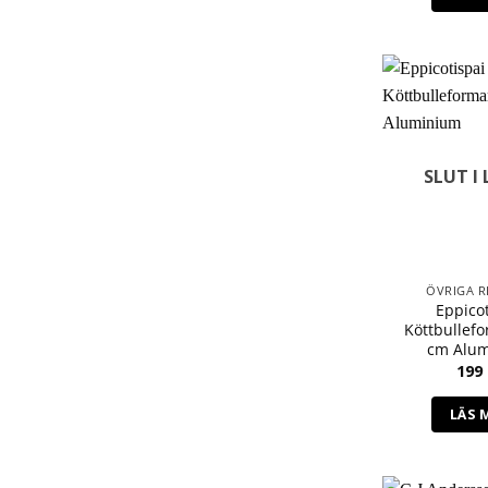
SLUT I
ÖVRIGA R
Eppicot
Köttbullefo
cm Alu
199
LÄS 