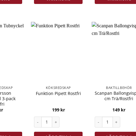
EDSKAP
KÖKSREDSKAP
BAKTILLBEHÖR
ersson
Scanpan Ballongvis
Funktion Pipett Rostfri
l 3-pack
cm Trä/Rostfri
fri
kr
199
kr
149
kr
 Tubnyckel 3-pack Rostfri mängd
Funktion Pipett Rostfri mängd
Scanpan Ballongvisp