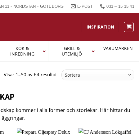
N 11 - NORDSTAN - GÖTEBORG
E-POST
031 – 15 15 41
INSPIRATION
KÖK &
GRILL &
VARUMÄRKEN
INREDNING
UTEMILJÖ
Sortera
Visar 1–50 av 64 resultat
efter
popularitet
SKAP
Redskap kommer i alla former och storlekar. Här hittar du
l äggringar.