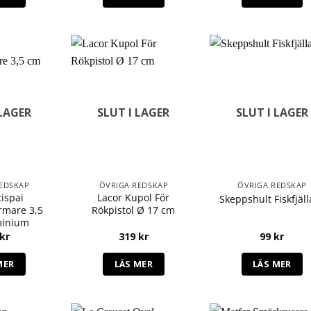
 LAGER
SLUT I LAGER
SLUT I LAGER
EDSKAP
ÖVRIGA REDSKAP
ÖVRIGA REDSKAP
ispai
Lacor Kupol För
Skeppshult Fiskfjäll
rmare 3,5
Rökpistol Ø 17 cm
minium
kr
319
kr
99
kr
MER
LÄS MER
LÄS MER