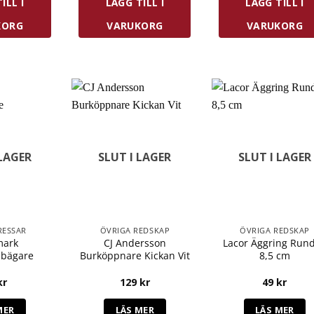
ILL I
LÄGG TILL I
LÄGG TILL I
KORG
VARUKORG
VARUKORG
 LAGER
SLUT I LAGER
SLUT I LAGER
RESSAR
ÖVRIGA REDSKAP
ÖVRIGA REDSKAP
mark
CJ Andersson
Lacor Äggring Run
sbägare
Burköppnare Kickan Vit
8,5 cm
kr
129
kr
49
kr
MER
LÄS MER
LÄS MER