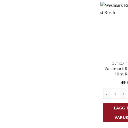
ÖVRIGA R
Westmark R
10 st R
49
Westmark Rul
LÄGG T
VARU