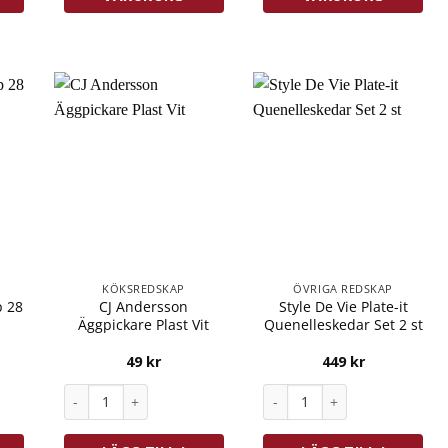
KÖKSREDSKAP
ÖVRIGA REDSKAP
p 28
CJ Andersson
Style De Vie Plate-it
Äggpickare Plast Vit
Quenelleskedar Set 2 st
49
kr
449
kr
 28 cm Trä/Rostfri mängd
CJ Andersson Äggpickare Plast Vit mängd
Style De Vie Plate-it Quene