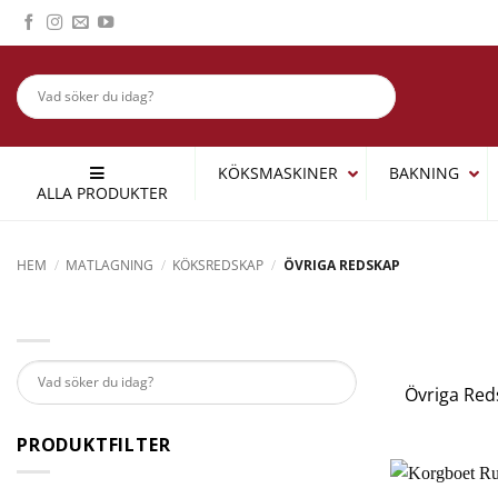
Skip
to
content
KÖKSMASKINER
BAKNING
ALLA PRODUKTER
HEM
/
MATLAGNING
/
KÖKSREDSKAP
/
ÖVRIGA REDSKAP
Övriga Reds
PRODUKTFILTER