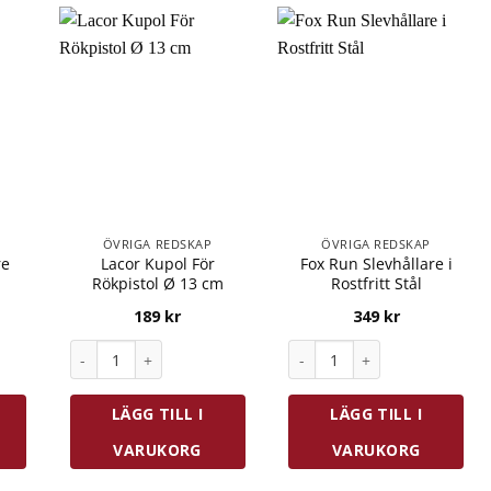
ÖVRIGA REDSKAP
ÖVRIGA REDSKAP
re
Lacor Kupol För
Fox Run Slevhållare i
Rökpistol Ø 13 cm
Rostfritt Stål
189
kr
349
kr
e Rostfri mängd
Lacor Kupol För Rökpistol Ø 13 cm mängd
Fox Run Slevhållare i Rostf
LÄGG TILL I
LÄGG TILL I
VARUKORG
VARUKORG