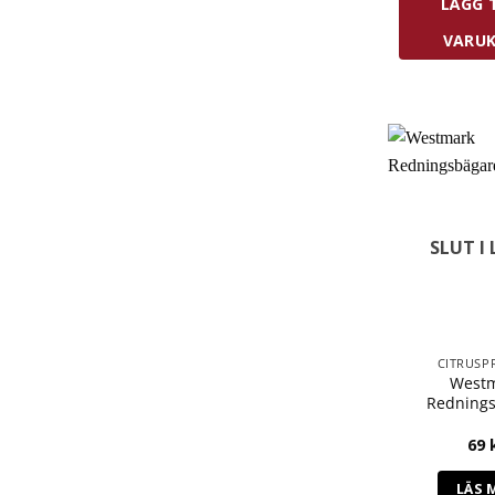
LÄGG T
VARU
SLUT I
CITRUSP
West
Redning
69
LÄS 