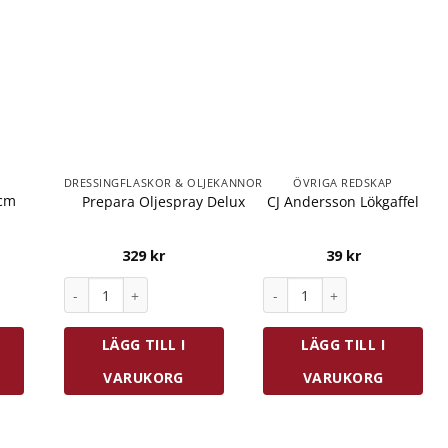
DRESSINGFLASKOR & OLJEKANNOR
ÖVRIGA REDSKAP
 cm
Prepara Oljespray Delux
CJ Andersson Lökgaffel
329
kr
39
kr
ngd
m Rostfri mängd
Prepara Oljespray Delux mängd
CJ Andersson Lökgaffel mä
LÄGG TILL I
LÄGG TILL I
VARUKORG
VARUKORG