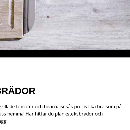
BRÄDOR
illade tomater och bearnaisesås precis lika bra som på
lass hemma! Här hittar du planksteksbrädor och
ägg.