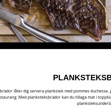
PLANKSTEKS
brädor låter dig servera plankstek med pommes duchesse, gr
staurang. Med planksteksbrädor kan du tillaga mat i toppk
planksteksunderl