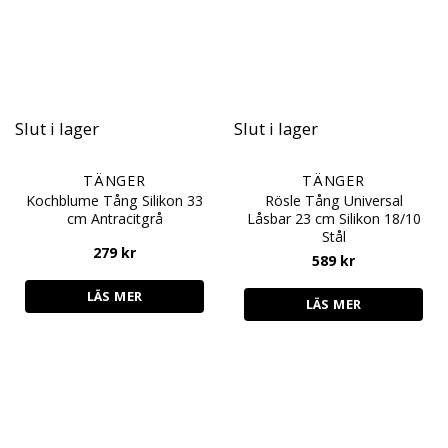
Slut i lager
Slut i lager
TÄNGER
TÄNGER
Kochblume Tång Silikon 33
Rösle Tång Universal
cm Antracitgrå
Låsbar 23 cm Silikon 18/10
Stål
279
kr
589
kr
LÄS MER
LÄS MER