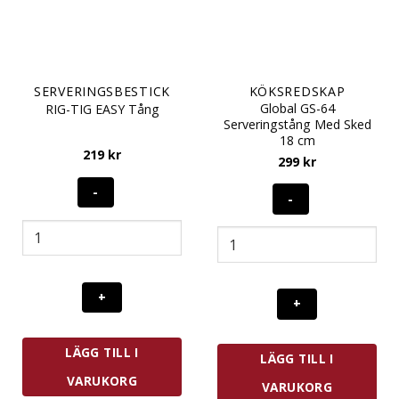
SERVERINGSBESTICK
KÖKSREDSKAP
Global GS-64
RIG-TIG EASY Tång
Serveringstång Med Sked
18 cm
219
kr
299
kr
RIG-
Global
TIG
GS-
EASY
64
Tång
Serveringstång
mängd
Med
Sked
18
LÄGG TILL I
LÄGG TILL I
cm
mängd
VARUKORG
VARUKORG