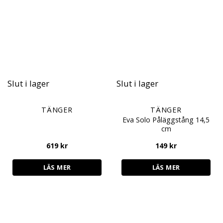
Slut i lager
Slut i lager
TÄNGER
TÄNGER
Eva Solo Påläggstång 14,5
cm
619
kr
149
kr
LÄS MER
LÄS MER