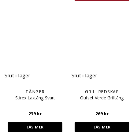
Slut i lager
Slut i lager
TÄNGER
GRILLREDSKAP
Stirex Laxtång Svart
Outset Verde Grilltång
239
kr
269
kr
LÄS MER
LÄS MER