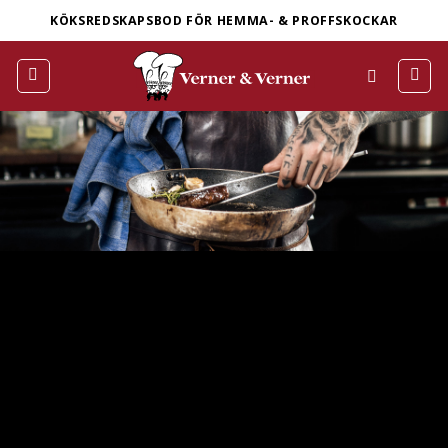
Skip
KÖKSREDSKAPSBOD FÖR HEMMA- & PROFFSKOCKAR
to
content