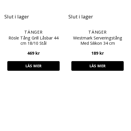
Slut i lager
Slut i lager
TÄNGER
TÄNGER
Rösle Tång Grill Låsbar 44
Westmark Serveringstång
cm 18/10 Stål
Med Silikon 34 cm
469
kr
189
kr
LÄS MER
LÄS MER