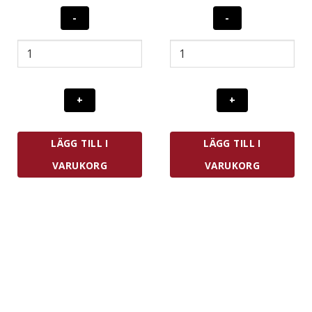
Antal
Korgboet
Plocktång
18
cm
mängd
LÄGG TILL I
LÄGG TILL I
VARUKORG
VARUKORG