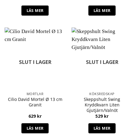
LÄS MER
LÄS MER
SLUT I LAGER
SLUT I LAGER
MORTLAR
KÖKSREDSKAP
Cilio David Mortel Ø 13 cm
Skeppshult Swing
Granit
Kryddkvarn Liten
Gjutjärn/Valnöt
629
kr
529
kr
LÄS MER
LÄS MER