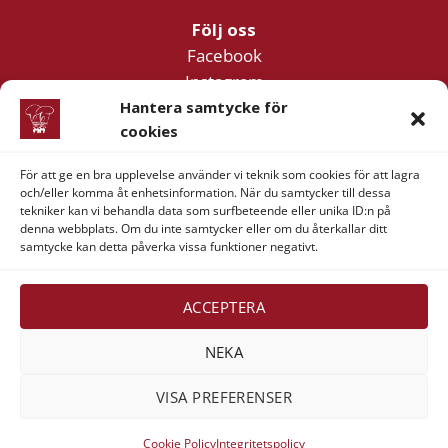
Följ oss
Facebook
Instagram
YouTube
Hantera samtycke för
cookies
För att ge en bra upplevelse använder vi teknik som cookies för att lagra
Företagsinformation
och/eller komma åt enhetsinformation. När du samtycker till dessa
Verner & Verner Nordstan AB
tekniker kan vi behandla data som surfbeteende eller unika ID:n på
denna webbplats. Om du inte samtycker eller om du återkallar ditt
Lilla Klädpressaregatan 11
samtycke kan detta påverka vissa funktioner negativt.
411 05 Göteborg
ACCEPTERA
NEKA
Visa
MasterCard
American
Swish
VISA PREFERENSER
Express
(SE)
Alla rättigheter reserverade 2026 ©
Verner & Verner
Cookie Policy
Integritetspolicy