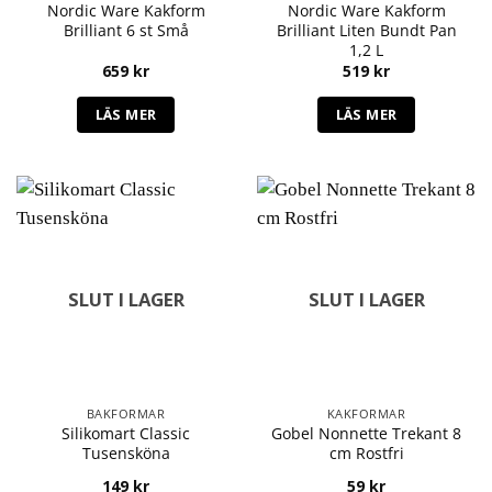
Nordic Ware Kakform
Nordic Ware Kakform
Brilliant 6 st Små
Brilliant Liten Bundt Pan
1,2 L
659
kr
519
kr
LÄS MER
LÄS MER
SLUT I LAGER
SLUT I LAGER
BAKFORMAR
KAKFORMAR
Silikomart Classic
Gobel Nonnette Trekant 8
Tusensköna
cm Rostfri
149
kr
59
kr