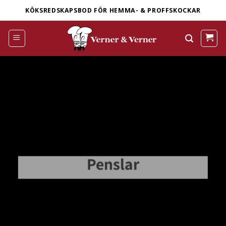
Skip
KÖKSREDSKAPSBOD FÖR HEMMA- & PROFFSKOCKAR
to
content
Penslar