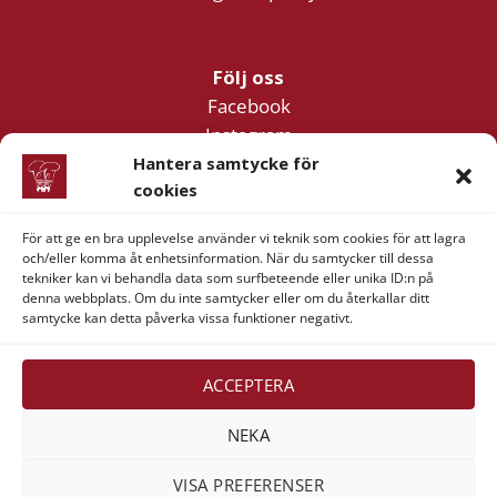
Följ oss
Facebook
Instagram
YouTube
Hantera samtycke för
cookies
För att ge en bra upplevelse använder vi teknik som cookies för att lagra
Företagsinformation
och/eller komma åt enhetsinformation. När du samtycker till dessa
Verner & Verner Nordstan AB
tekniker kan vi behandla data som surfbeteende eller unika ID:n på
denna webbplats. Om du inte samtycker eller om du återkallar ditt
Lilla Klädpressaregatan 11
samtycke kan detta påverka vissa funktioner negativt.
411 05 Göteborg
ACCEPTERA
NEKA
Visa
MasterCard
American
Swish
VISA PREFERENSER