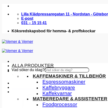
Skip
to
Lilla Klädpressaregatan 11 - Nordstan - Götebo
content
E-post
031 – 15 15 41
Köksredskapsbod för hemma- & proffskockar
ALLA PRODUKTER
Vad söker du idag?
KÖKSMASKINER
×
KAFFEMASKINER & TILLBEHÖR
Espressomaskiner
Kaffebryggare
INSPIRATION
Kaffekvarnar
MATBEREDARE & ASSISTENTER
Foodprocessor