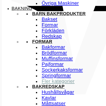
Övriga Maskiner
BAKNING
BARN BAKPRODUKTER
Bakset
Formar
Förkläden
Redskap
FORMAR
Bakformar
Brödformar
Muffinsformar
Pajformar
Sockerkaksformar
Springformar
Fler kategorier
BAKREDSKAP
Hushållsvågar
Kavlar
Måttsatser