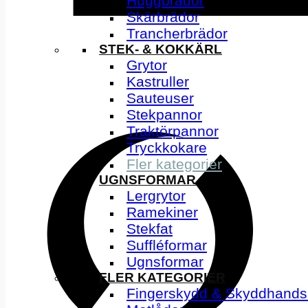
Huggbrädor
Skärbrädor
Trancherbrädor
STEK- & KOKKÄRL
Grytor
Kastruller
Sauteuser
Stekpannor
Traktörpannor
Tryckkokare
Fler kategorier
UGNSFORMAR
Lergrytor
Ramekiner
Stekfat
Suffléformar
Ugnsformar
FLER KATEGORIER
Fingerskydd & Skyddhands