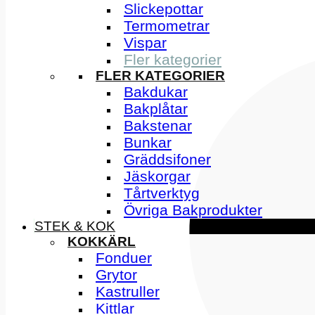
Slickepottar
Termometrar
Vispar
Fler kategorier
FLER KATEGORIER
Bakdukar
Bakplåtar
Bakstenar
Bunkar
Gräddsifoner
Jäskorgar
Tårtverktyg
Övriga Bakprodukter
STEK & KOK
KOKKÄRL
Fonduer
Grytor
Kastruller
Kittlar