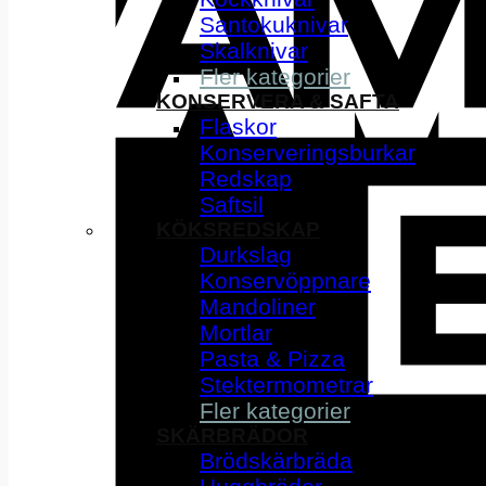
Santokuknivar
Skalknivar
Fler kategorier
KONSERVERA & SAFTA
Flaskor
Konserveringsburkar
Redskap
Saftsil
KÖKSREDSKAP
Durkslag
Konservöppnare
Mandoliner
Mortlar
Pasta & Pizza
Stektermometrar
Fler kategorier
SKÄRBRÄDOR
Brödskärbräda