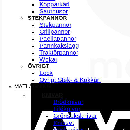
Kopparkärl
Sauteuser
STEKPANNOR
Stekpannor
Grillpannor
Paellapannor
Pannkakslagg
Traktörpannor
Wokar
ÖVRIGT
Lock
Övrigt Stek- & Kokkärl
MATLAGNING
KNIVAR
Brödknivar
Filéknivar
Grönsaksknivar
Knivset
Kockknivar