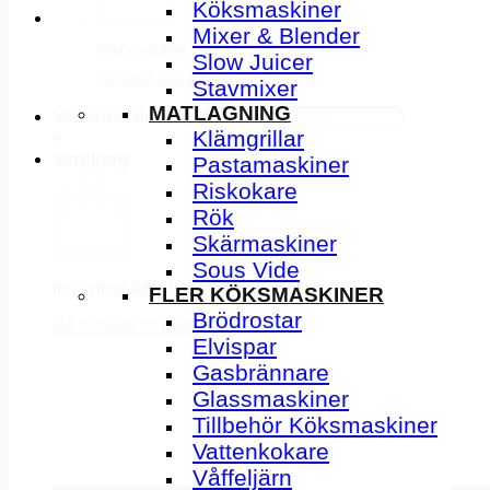
Köksmaskiner
Mixer & Blender
Inga produkter i varukorgen.
Slow Juicer
Gå tillbaka till butiken
Stavmixer
MATLAGNING
Vad söker du idag?
Klämgrillar
×
Varukorg
Pastamaskiner
Riskokare
Rök
Skärmaskiner
Sous Vide
Inga produkter i varukorgen.
FLER KÖKSMASKINER
Brödrostar
Gå tillbaka till butiken
Elvispar
Gasbrännare
Glassmaskiner
Tillbehör Köksmaskiner
Vattenkokare
Våffeljärn