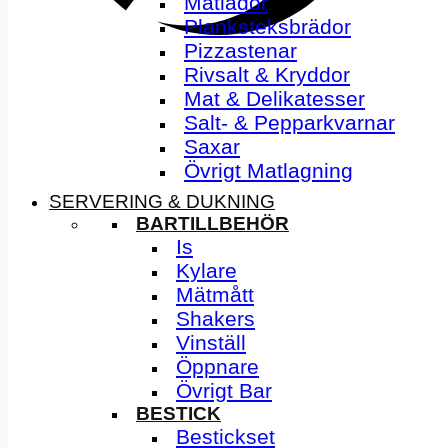
Matlådor
Planksteksbrädor
Pizzastenar
Rivsalt & Kryddor
Mat & Delikatesser
Salt- & Pepparkvarnar
Saxar
Övrigt Matlagning
SERVERING & DUKNING
BARTILLBEHÖR
Is
Kylare
Mätmått
Shakers
Vinställ
Öppnare
Övrigt Bar
BESTICK
Bestickset