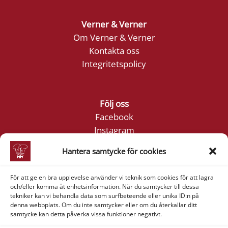
Verner & Verner
Om Verner & Verner
Kontakta oss
Integritetspolicy
Följ oss
Facebook
Instagram
YouTube
Hantera samtycke för cookies
För att ge en bra upplevelse använder vi teknik som cookies för att lagra
Företagsinformation
och/eller komma åt enhetsinformation. När du samtycker till dessa
Verner & Verner Nordstan AB
tekniker kan vi behandla data som surfbeteende eller unika ID:n på
denna webbplats. Om du inte samtycker eller om du återkallar ditt
Lilla Klädpressaregatan 11
samtycke kan detta påverka vissa funktioner negativt.
411 05 Göteborg