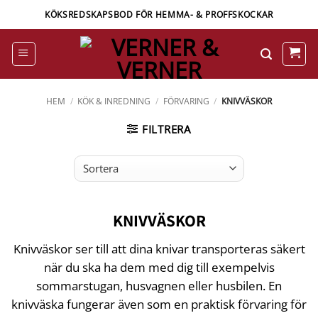
Skip
KÖKSREDSKAPSBOD FÖR HEMMA- & PROFFSKOCKAR
to
content
HEM
/
KÖK & INREDNING
/
FÖRVARING
/
KNIVVÄSKOR
FILTRERA
KNIVVÄSKOR
Knivväskor ser till att dina knivar transporteras säkert
när du ska ha dem med dig till exempelvis
sommarstugan, husvagnen eller husbilen. En
knivväska fungerar även som en praktisk förvaring för