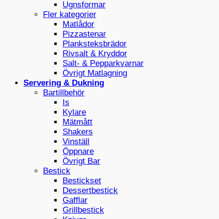
Ugnsformar
Fler kategorier
Matlådor
Pizzastenar
Planksteksbrädor
Rivsalt & Kryddor
Salt- & Pepparkvarnar
Övrigt Matlagning
Servering & Dukning
Bartillbehör
Is
Kylare
Mätmått
Shakers
Vinställ
Öppnare
Övrigt Bar
Bestick
Bestickset
Dessertbestick
Gafflar
Grillbestick