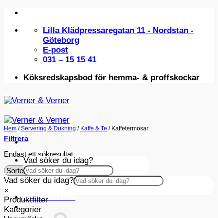
Skip
to
Lilla Klädpressaregatan 11 - Nordstan -
content
Göteborg
E-post
031 – 15 15 41
Köksredskapsbod för hemma- & proffskockar
Hem
/
Servering & Dukning
/
Kaffe & Te
/
Kaffetermosar
Filtrera
Endast ett sökresultat
Vad söker du idag?
Vad söker du idag?
×
×
INSPIRATION
Produktfilter
Kategorier