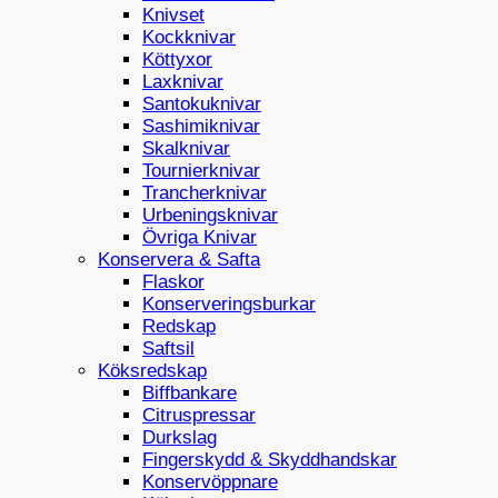
Knivset
Kockknivar
Köttyxor
Laxknivar
Santokuknivar
Sashimiknivar
Skalknivar
Tournierknivar
Trancherknivar
Urbeningsknivar
Övriga Knivar
Konservera & Safta
Flaskor
Konserveringsburkar
Redskap
Saftsil
Köksredskap
Biffbankare
Citruspressar
Durkslag
Fingerskydd & Skyddhandskar
Konservöppnare