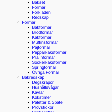
Bakset
Formar
Förkläden
Redskap
Formar
Bakformar
Brödformar
Kakformar
Muffinsformar
Pajformar
Pepparkaksformar
Pralinformar
Sockerkaksformar
Springformar
Övriga Formar
Bakredskap
Degskrapor
Hushållsvågar
Kavlar
Kökstimer
Paletter & Spatel
Provstickor