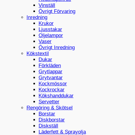
Vinställ
Övrigt Förvaring
Inredning
Krukor
Ljusstakar
Oljelampor
Vaser
Övrigt Inredning
Kökstextil
Dukar
Förkläden
Grytlappar
Grytvantar
Kockmössor
Kockrockar
Kökshanddukar
Servetter
Rengöring & Skötsel
Borstar
Diskborstar
Diskställ
Läderfett & Sprayolja