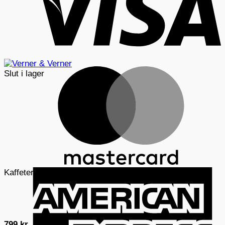
M
Slut i lager
A
Kaffetermosar
E
799
kr