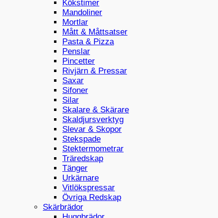
Kökstimer
Mandoliner
Mortlar
Mått & Måttsatser
Pasta & Pizza
Penslar
Pincetter
Rivjärn & Pressar
Saxar
Sifoner
Silar
Skalare & Skärare
Skaldjursverktyg
Slevar & Skopor
Stekspade
Stektermometrar
Träredskap
Tänger
Urkärnare
Vitlökspressar
Övriga Redskap
Skärbrädor
Huggbrädor