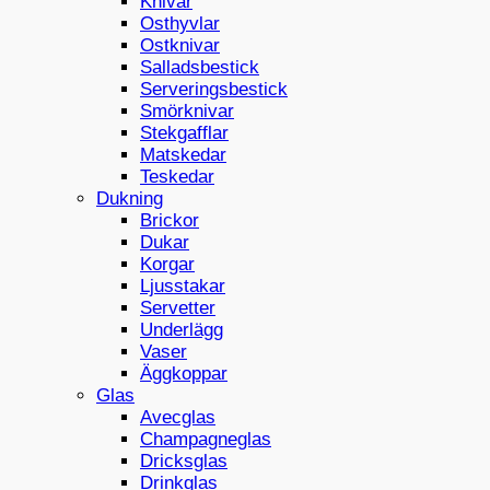
Knivar
Osthyvlar
Ostknivar
Salladsbestick
Serveringsbestick
Smörknivar
Stekgafflar
Matskedar
Teskedar
Dukning
Brickor
Dukar
Korgar
Ljusstakar
Servetter
Underlägg
Vaser
Äggkoppar
Glas
Avecglas
Champagneglas
Dricksglas
Drinkglas