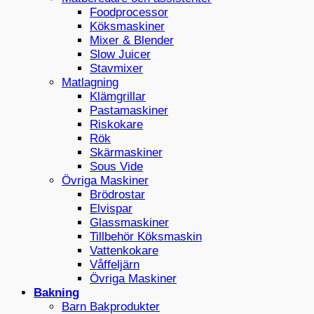
Foodprocessor
Köksmaskiner
Mixer & Blender
Slow Juicer
Stavmixer
Matlagning
Klämgrillar
Pastamaskiner
Riskokare
Rök
Skärmaskiner
Sous Vide
Övriga Maskiner
Brödrostar
Elvispar
Glassmaskiner
Tillbehör Köksmaskin
Vattenkokare
Våffeljärn
Övriga Maskiner
Bakning
Barn Bakprodukter