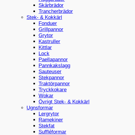
Skärbrädor
Trancherbrädor
Stek- & Kokkärl
Fonduer
Grillpannor
Grytor
Kastruller
Kittlar
Lock
Paellapannor
Pannkakslagg
Sauteuser
Stekpannor
Traktörpannor
Tryckkokare
Wokar
Övrigt Stek- & Kokkärl
Ugnsformar
Lergrytor
Ramekiner
Stekfat
Suffléformar