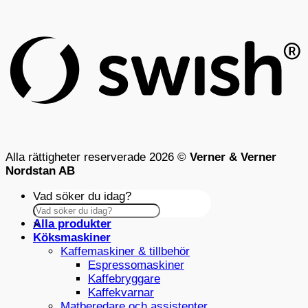
S
(
Alla rättigheter reserverade 2026 ©
Verner & Verner
Nordstan AB
Vad söker du idag?
Alla produkter
×
Köksmaskiner
Kaffemaskiner & tillbehör
Espressomaskiner
Kaffebryggare
Kaffekvarnar
Matberedare och assistenter