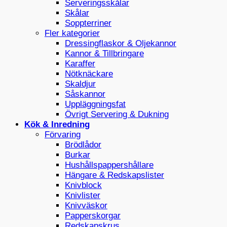
Serveringsskålar
Skålar
Soppterriner
Fler kategorier
Dressingflaskor & Oljekannor
Kannor & Tillbringare
Karaffer
Nötknäckare
Skaldjur
Såskannor
Uppläggningsfat
Övrigt Servering & Dukning
Kök & Inredning
Förvaring
Brödlådor
Burkar
Hushållspappershållare
Hängare & Redskapslister
Knivblock
Knivlister
Knivväskor
Papperskorgar
Redskapskrus