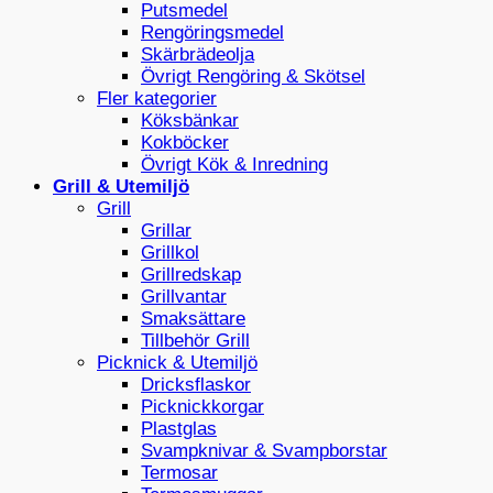
Putsmedel
Rengöringsmedel
Skärbrädeolja
Övrigt Rengöring & Skötsel
Fler kategorier
Köksbänkar
Kokböcker
Övrigt Kök & Inredning
Grill & Utemiljö
Grill
Grillar
Grillkol
Grillredskap
Grillvantar
Smaksättare
Tillbehör Grill
Picknick & Utemiljö
Dricksflaskor
Picknickkorgar
Plastglas
Svampknivar & Svampborstar
Termosar