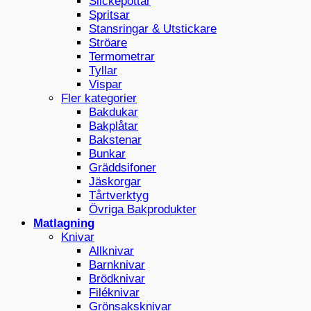
Slickepottar
Spritsar
Stansringar & Utstickare
Ströare
Termometrar
Tyllar
Vispar
Fler kategorier
Bakdukar
Bakplåtar
Bakstenar
Bunkar
Gräddsifoner
Jäskorgar
Tårtverktyg
Övriga Bakprodukter
Matlagning
Knivar
Allknivar
Barnknivar
Brödknivar
Filéknivar
Grönsaksknivar