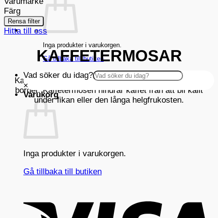
Varumärke
Färg
Rensa filter
Hitta till oss
Inga produkter i varukorgen.
KAFFETERMOSAR
Gå tillbaka till butiken
Vad söker du idag?
Kaffetermosar är ett praktiskt tillskott på det dukade
×
bordet. Kaffetermosen hindrar kaffet från att bli kallt
Varukorg
under fikan eller den långa helgfrukosten.
Inga produkter i varukorgen.
Gå tillbaka till butiken
V