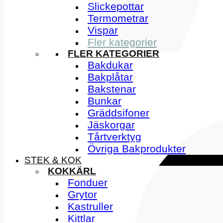
Slickepottar
Termometrar
Vispar
Fler kategorier
FLER KATEGORIER
Bakdukar
Bakplåtar
Bakstenar
Bunkar
Gräddsifoner
Jäskorgar
Tårtverktyg
Övriga Bakprodukter
STEK & KOK
KOKKÄRL
Fonduer
Grytor
Kastruller
Kittlar