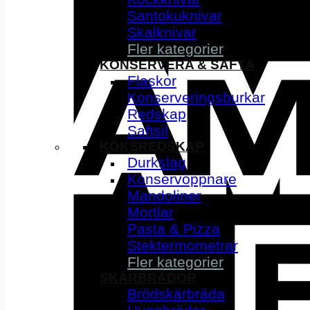
Santokuknivar
Skalknivar
Fler kategorier
KONSERVERA & SAFTA
Flaskor
Konserveringsburkar
Redskap
Saftsil
KÖKSREDSKAP
Durkslag
Konservöppnare
Mandoliner
Mortlar
Pasta & Pizza
Stektermometrar
Fler kategorier
SKÄRBRÄDOR
Brödskärbräda