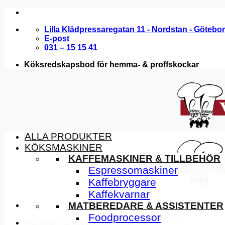
Skip
to
Lilla Klädpressaregatan 11 - Nordstan - Götebo
content
E-post
031 – 15 15 41
Köksredskapsbod för hemma- & proffskockar
ALLA PRODUKTER
KÖKSMASKINER
KAFFEMASKINER & TILLBEHÖR
Espressomaskiner
Kaffebryggare
Kaffekvarnar
MATBEREDARE & ASSISTENTER
Foodprocessor
Vad söker du idag?