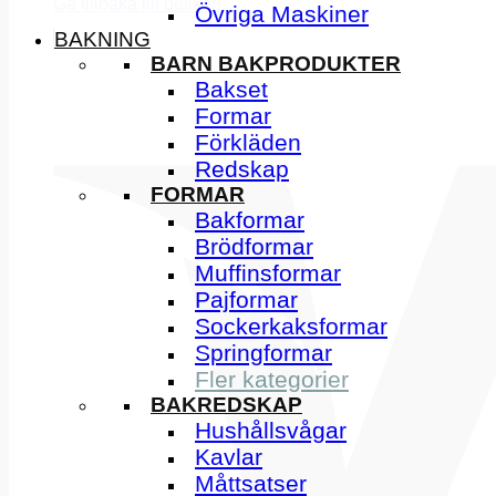
Gå tillbaka till butiken
Övriga Maskiner
BAKNING
BARN BAKPRODUKTER
Bakset
Formar
Förkläden
Redskap
FORMAR
Bakformar
Brödformar
Muffinsformar
Pajformar
Sockerkaksformar
Springformar
Fler kategorier
BAKREDSKAP
Hushållsvågar
Kavlar
Måttsatser