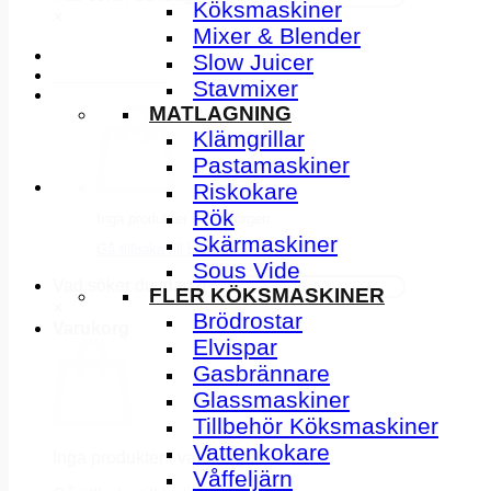
Köksmaskiner
×
Mixer & Blender
Slow Juicer
INSPIRATION
Stavmixer
MATLAGNING
Klämgrillar
Pastamaskiner
Riskokare
Rök
Inga produkter i varukorgen.
Skärmaskiner
Gå tillbaka till butiken
Sous Vide
Vad söker du idag?
FLER KÖKSMASKINER
×
Brödrostar
Varukorg
Elvispar
Gasbrännare
Glassmaskiner
Tillbehör Köksmaskiner
Vattenkokare
Inga produkter i varukorgen.
Våffeljärn