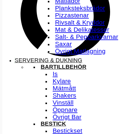
Matlådor
Planksteksbrädor
Pizzastenar
Rivsalt & Kryddor
Mat & Delikatesser
Salt- & Pepparkvarnar
Saxar
Övrigt Matlagning
SERVERING & DUKNING
BARTILLBEHÖR
Is
Kylare
Mätmått
Shakers
Vinställ
Öppnare
Övrigt Bar
BESTICK
Bestickset