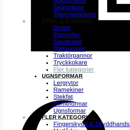
Huggbrädor
Skärbrädor
Trancherbrädor
STEK- & KOKKÄRL
Grytor
Kastruller
Sauteuser
Stekpannor
Traktörpannor
Tryckkokare
Fler kategorier
UGNSFORMAR
Lergrytor
Ramekiner
Stekfat
Suffléformar
Ugnsformar
FLER KATEGORIER
Fingerskydd & Skyddhands