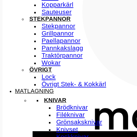
Kopparkärl
Sauteuser
STEKPANNOR
Stekpannor
Grillpannor
Paellapannor
Pannkakslagg
Traktörpannor
Wokar
ÖVRIGT
Lock
Övrigt Stek- & Kokkärl
MATLAGNING
KNIVAR
Brödknivar
Filéknivar
Grönsaksknivar
Knivset
Kockknivar