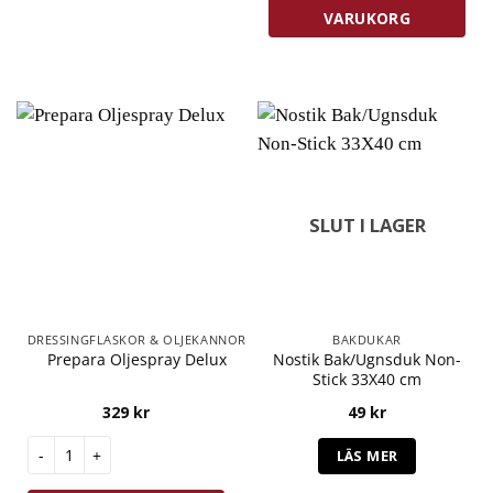
VARUKORG
SLUT I LAGER
DRESSINGFLASKOR & OLJEKANNOR
BAKDUKAR
Nostik Bak/Ugnsduk Non-
Prepara Oljespray Delux
Stick 33X40 cm
329
kr
49
kr
Prepara Oljespray Delux mängd
LÄS MER