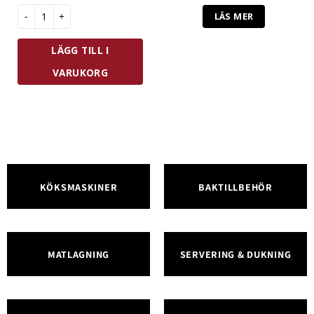
Eppicotispai Pizzaskärare 10 cm mängd
LÄS MER
LÄGG TILL I
VARUKORG
KÖKSMASKINER
BAKTILLBEHÖR
MATLAGNING
SERVERING & DUKNING