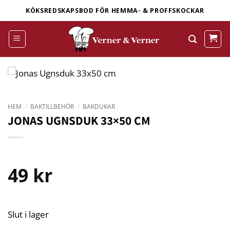
Skip
KÖKSREDSKAPSBOD FÖR HEMMA- & PROFFSKOCKAR
to
content
HEM
/
BAKTILLBEHÖR
/
BAKDUKAR
JONAS UGNSDUK 33×50 CM
49
kr
Slut i lager