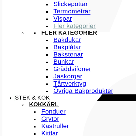
Slickepottar
Termometrar
Vispar
Fler kategorier
FLER KATEGORIER
Bakdukar
Bakplåtar
Bakstenar
Bunkar
Gräddsifoner
Jäskorgar
Tårtverktyg
Övriga Bakprodukter
STEK & KOK
KOKKÄRL
Fonduer
Grytor
Kastruller
Kittlar