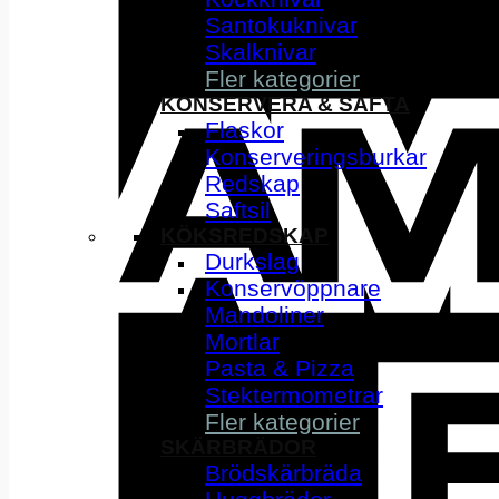
Santokuknivar
Skalknivar
Fler kategorier
KONSERVERA & SAFTA
Flaskor
Konserveringsburkar
Redskap
Saftsil
KÖKSREDSKAP
Durkslag
Konservöppnare
Mandoliner
Mortlar
Pasta & Pizza
Stektermometrar
Fler kategorier
SKÄRBRÄDOR
Brödskärbräda