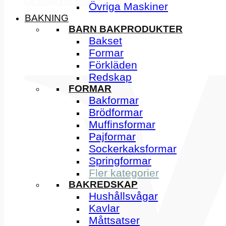
Gå tillbaka till butiken
Övriga Maskiner
BAKNING
BARN BAKPRODUKTER
Bakset
Formar
Förkläden
Redskap
FORMAR
Bakformar
Brödformar
Muffinsformar
Pajformar
Sockerkaksformar
Springformar
Fler kategorier
BAKREDSKAP
Hushållsvågar
Kavlar
Måttsatser