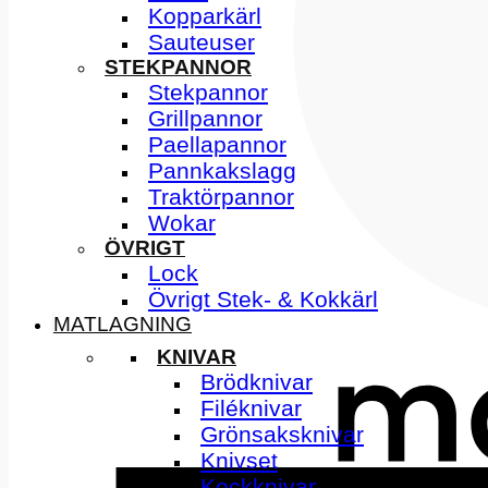
Kopparkärl
Sauteuser
STEKPANNOR
Stekpannor
Grillpannor
Paellapannor
Pannkakslagg
Traktörpannor
Wokar
ÖVRIGT
Lock
Övrigt Stek- & Kokkärl
MATLAGNING
KNIVAR
Brödknivar
Filéknivar
Grönsaksknivar
Knivset
Kockknivar