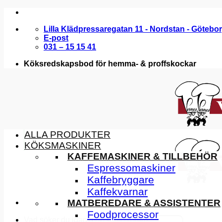
Skip
to
Lilla Klädpressaregatan 11 - Nordstan - Götebo
content
E-post
031 – 15 15 41
Köksredskapsbod för hemma- & proffskockar
ALLA PRODUKTER
KÖKSMASKINER
KAFFEMASKINER & TILLBEHÖR
Espressomaskiner
Kaffebryggare
Kaffekvarnar
MATBEREDARE & ASSISTENTER
Foodprocessor
Vad söker du idag?