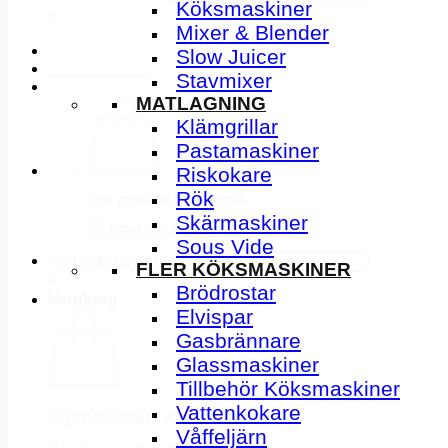
Köksmaskiner
×
Mixer & Blender
Slow Juicer
INSPIRATION
Stavmixer
MATLAGNING
Klämgrillar
Pastamaskiner
Riskokare
Rök
Inga produkter i varukorgen.
Skärmaskiner
Gå tillbaka till butiken
Sous Vide
Vad söker du idag?
FLER KÖKSMASKINER
×
Brödrostar
Varukorg
Elvispar
Gasbrännare
Glassmaskiner
Tillbehör Köksmaskiner
Vattenkokare
Inga produkter i varukorgen.
Våffeljärn