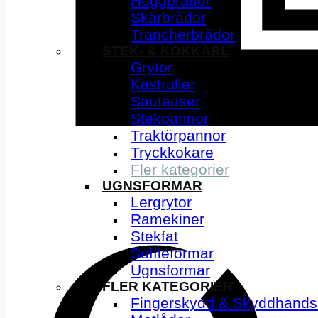
Huggbrädor
Skärbrädor
Trancherbrädor
STEK- & KOKKÄRL
Grytor
Kastruller
Sauteuser
Stekpannor
Traktörpannor
Tryckkokare
Fler kategorier
UGNSFORMAR
Lergrytor
Ramekiner
Stekfat
Suffléformar
Ugnsformar
FLER KATEGORIER
Fingerskydd & Skyddhands