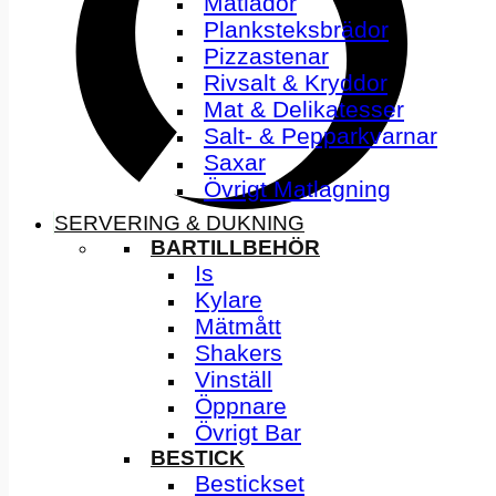
Matlådor
Planksteksbrädor
Pizzastenar
Rivsalt & Kryddor
Mat & Delikatesser
Salt- & Pepparkvarnar
Saxar
Övrigt Matlagning
SERVERING & DUKNING
BARTILLBEHÖR
Is
Kylare
Mätmått
Shakers
Vinställ
Öppnare
Övrigt Bar
BESTICK
Bestickset