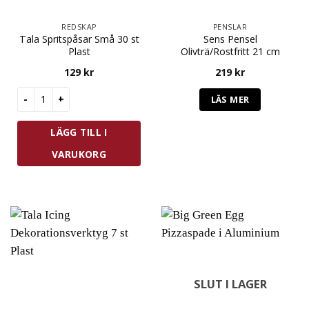
REDSKAP
PENSLAR
Tala Spritspåsar Små 30 st
Sens Pensel
Plast
Olivträ/Rostfritt 21 cm
129
kr
219
kr
Tala Spritspåsar Små 30 st Plast mängd
LÄS MER
LÄGG TILL I
VARUKORG
SLUT I LAGER