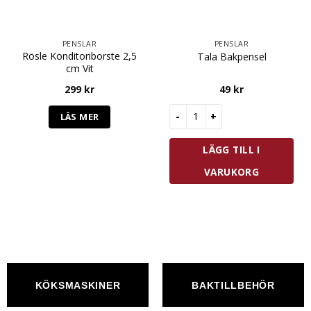
PENSLAR
PENSLAR
Rösle Konditoriborste 2,5
Tala Bakpensel
cm Vit
299
kr
49
kr
Tala Bakpensel mängd
LÄS MER
LÄGG TILL I
VARUKORG
KÖKSMASKINER
BAKTILLBEHÖR