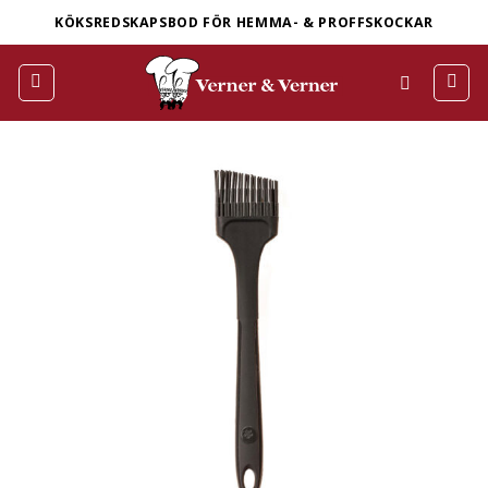
Skip
KÖKSREDSKAPSBOD FÖR HEMMA- & PROFFSKOCKAR
to
content