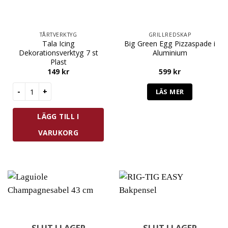
TÅRTVERKTYG
GRILLREDSKAP
Tala Icing
Big Green Egg Pizzaspade i
Dekorationsverktyg 7 st
Aluminium
Plast
149
kr
599
kr
Tala Icing Dekorationsverktyg 7 st Plast mängd
LÄS MER
LÄGG TILL I
VARUKORG
SLUT I LAGER
SLUT I LAGER