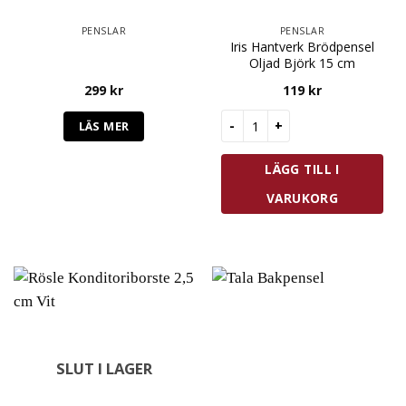
PENSLAR
PENSLAR
Iris Hantverk Brödpensel
Oljad Björk 15 cm
299
kr
119
kr
Iris Hantverk Brödpensel Olja
LÄS MER
LÄGG TILL I
VARUKORG
SLUT I LAGER