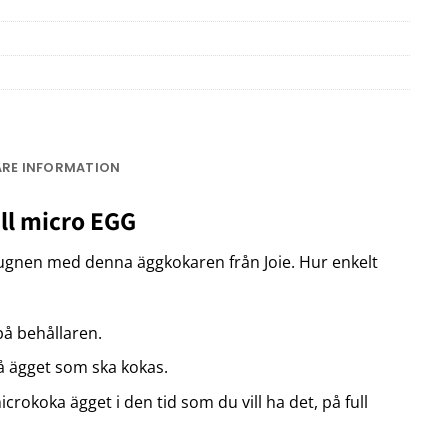
ARE INFORMATION
ll micro EGG
sugnen med denna äggkokaren från Joie. Hur enkelt
 på behållaren.
på ägget som ska kokas.
crokoka ägget i den tid som du vill ha det, på full