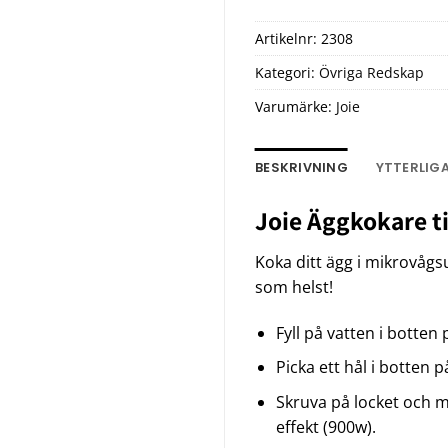
Artikelnr:
2308
Kategori:
Övriga Redskap
Varumärke:
Joie
BESKRIVNING
YTTERLIG
Joie Äggkokare ti
Koka ditt ägg i mikrovåg
som helst!
Fyll på vatten i botten
Picka ett hål i botten 
Skruva på locket och mi
effekt (900w).