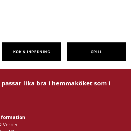
KÖK & INREDNING
GRILL
m passar lika bra i hemmaköket som i
nformation
& Verner