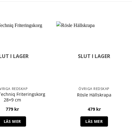
LUT I LAGER
SLUT I LAGER
VRIGA REDSKAP
ÖVRIGA REDSKAP
echniq Friteringskorg
Rösle Hällskrapa
28×9 cm
779
kr
479
kr
LÄS MER
LÄS MER