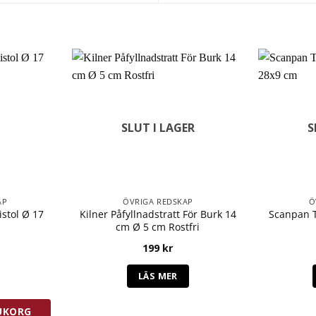
SLUT I LAGER
S
AP
ÖVRIGA REDSKAP
Ö
istol Ø 17
Kilner Påfyllnadstratt För Burk 14
Scanpan T
cm Ø 5 cm Rostfri
199
kr
stol Ø 17 cm mängd
LÄS MER
RUKORG