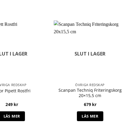
LUT I LAGER
SLUT I LAGER
VRIGA REDSKAP
ÖVRIGA REDSKAP
Scanpan Techniq Friteringskorg
or Pipett Rostfri
20×15,5 cm
249
kr
679
kr
LÄS MER
LÄS MER