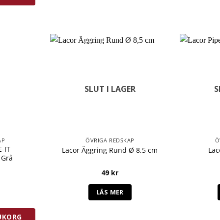
SLUT I LAGER
S
AP
ÖVRIGA REDSKAP
Ö
-IT
Lacor Äggring Rund Ø 8,5 cm
Lac
 Grå
49
kr
rmesankvarn Grå mängd
LÄS MER
RUKORG