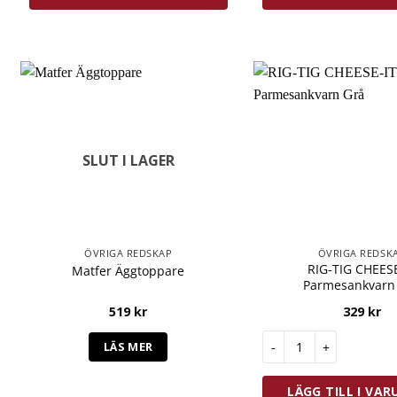
SLUT I LAGER
ÖVRIGA REDSKAP
ÖVRIGA REDSK
RIG-TIG CHEESE
Matfer Äggtoppare
Parmesankvarn
519
kr
329
kr
RIG-TIG CHEESE-IT Pa
LÄS MER
LÄGG TILL I VA