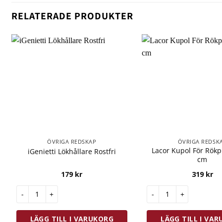
RELATERADE PRODUKTER
ÖVRIGA REDSKAP
ÖVRIGA REDSK
Lacor Kupol För Rökp
iGenietti Lökhållare Rostfri
cm
179
kr
319
kr
iGenietti Lökhållare Rostfri mängd
Lacor Kupol För Rökpi
LÄGG TILL I VARUKORG
LÄGG TILL I VA