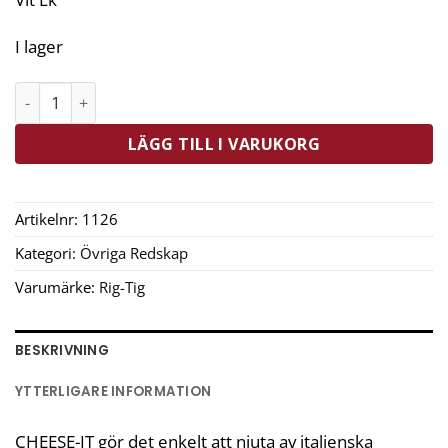
I lager
RIG-TIG CHEESE-IT Parmesankvarn Grå mängd
LÄGG TILL I VARUKORG
Artikelnr:
1126
Kategori:
Övriga Redskap
Varumärke:
Rig-Tig
BESKRIVNING
YTTERLIGARE INFORMATION
CHEESE-IT gör det enkelt att njuta av italienska