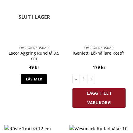
SLUT I LAGER
ÖVRIGA REDSKAP
ÖVRIGA REDSKAP
Lacor Äggring Rund Ø 8,5
iGenietti Lökhållare Rostfri
cm
49
kr
179
kr
iGenietti Lökhållare Rostfri 
LÄS MER
LÄGG TILL I
VARUKORG