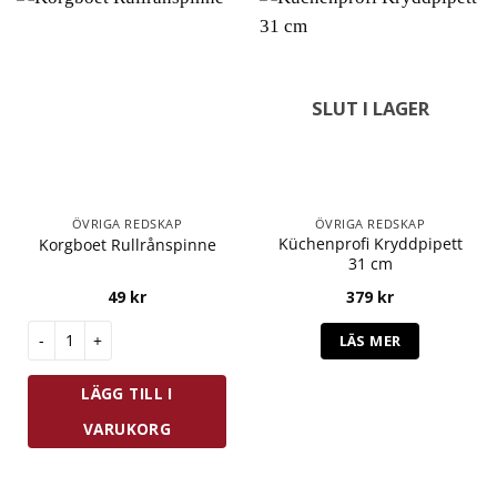
SLUT I LAGER
ÖVRIGA REDSKAP
ÖVRIGA REDSKAP
Küchenprofi Kryddpipett
Korgboet Rullrånspinne
31 cm
49
kr
379
kr
Korgboet Rullrånspinne mängd
LÄS MER
LÄGG TILL I
VARUKORG