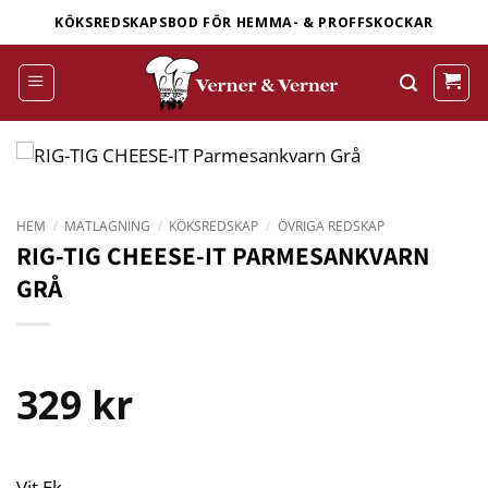
Skip
KÖKSREDSKAPSBOD FÖR HEMMA- & PROFFSKOCKAR
to
content
HEM
/
MATLAGNING
/
KÖKSREDSKAP
/
ÖVRIGA REDSKAP
RIG-TIG CHEESE-IT PARMESANKVARN
GRÅ
329
kr
Vit Ek