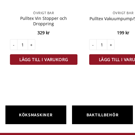
ÖVRIGT BAR
ÖVRIGT BAR
Pulltex Vin Stopper och
Pulltex Vakuumpump/S
Droppring
329
kr
199
kr
Pulltex Vin Stopper och Droppring mängd
Pulltex Vakuumpump/Sav
LÄGG TILL I VARUKORG
LÄGG TILL I VA
KÖKSMASKINER
BAKTILLBEHÖR