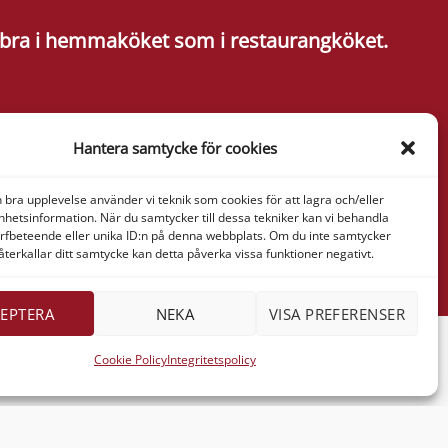
ka bra i hemmaköket som i restaurangköket.
nformation
Hantera samtycke för cookies
& Verner
tan AB
ressaregatan
n bra upplevelse använder vi teknik som cookies för att lagra och/eller
hetsinformation. När du samtycker till dessa tekniker kan vi behandla
1
rfbeteende eller unika ID:n på denna webbplats. Om du inte samtycker
Göteborg
återkallar ditt samtycke kan detta påverka vissa funktioner negativt.
EPTERA
NEKA
VISA PREFERENSER
Cookie Policy
Integritetspolicy