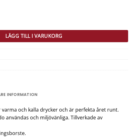
d Rengörningsborste mängd
LÄGG TILL I VARUKORG
ARE INFORMATION
r varma och kalla drycker och är perfekta året runt.
o användas och miljövänliga. Tillverkade av
ingsborste.