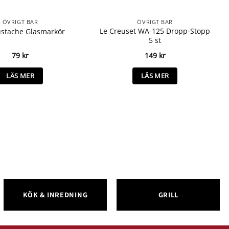
ÖVRIGT BAR
ÖVRIGT BAR
Le Creuset WA-125 Dropp-Stopp
ustache Glasmarkör
5 st
79
kr
149
kr
LÄS MER
LÄS MER
KÖK & INREDNING
GRILL