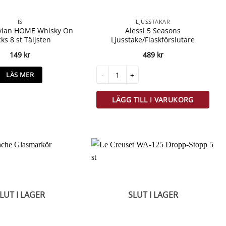
IS
LJUSSTAKAR
vian HOME Whisky On
Alessi 5 Seasons
ks 8 st Täljsten
Ljusstake/Flaskförslutare
149
kr
489
kr
Alessi 5 Seasons Ljusstake/Flaskförslutare
LÄS MER
LÄGG TILL I VARUKORG
LUT I LAGER
SLUT I LAGER