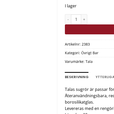
I lager
Tala Sugrör Glas 4 pack Me
Artikelnr:
2383
Kategori:
Övrigt Bar
Varumärke:
Tala
BESKRIVNING
YTTERLIG
Talas sugrör är passar fö
Återanvändningsbara, red
borosilikatglas.
Levereras med en rengör