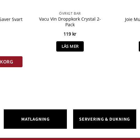
ÖVRIGT BAR
Vacu Vin Droppkork Crystal 2-
aver Svart
Joie M
Pack
119
kr
er Svart mängd
LÄS MER
RUKORG
MATLAGNING
SERVERING & DUKNING