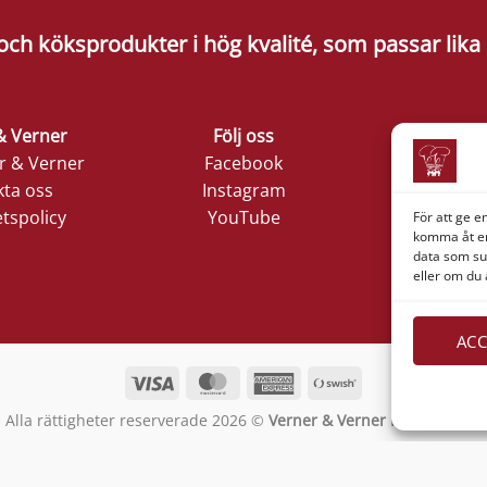
 och köksprodukter i hög kvalité, som passar li
& Verner
Följ oss
Företagsi
 & Verner
Facebook
Verner 
ta oss
Instagram
Nords
etspolicy
YouTube
Lilla Klädp
För att ge e
komma åt en
1
data som su
411 05 
eller om du 
ACC
Visa
MasterCard
American
Swish
Express
(SE)
Alla rättigheter reserverade 2026 ©
Verner & Verner Nordstan AB