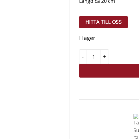
Längd ca 20 cm
HITTA TILL OSS
I lager
Tala Sugrör Glas 4 pack