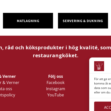
MATLAGNING
SERVERING & DUKNING
n, råd och köksprodukter i hög kvalité, so
restaurangköket.
& Verner
Följ oss
Företagsi
För att ge e
 & Verner
Facebook
Verner 
komma åt en
data som su
ta oss
Instagram
Nords
eller om du 
etspolicy
YouTube
Lilla Klädp
1
411 05 
ACC