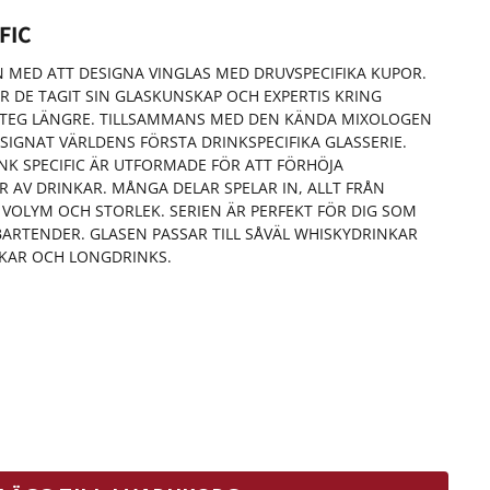
FIC
EN MED ATT DESIGNA VINGLAS MED DRUVSPECIFIKA KUPOR.
 DE TAGIT SIN GLASKUNSKAP OCH EXPERTIS KRING
STEG LÄNGRE. TILLSAMMANS MED DEN KÄNDA MIXOLOGEN
ESIGNAT VÄRLDENS FÖRSTA DRINKSPECIFIKA GLASSERIE.
INK SPECIFIC ÄR UTFORMADE FÖR ATT FÖRHÖJA
R AV DRINKAR. MÅNGA DELAR SPELAR IN, ALLT FRÅN
 VOLYM OCH STORLEK. SERIEN ÄR PERFEKT FÖR DIG SOM
 BARTENDER. GLASEN PASSAR TILL SÅVÄL WHISKYDRINKAR
NKAR OCH LONGDRINKS.
 mängd