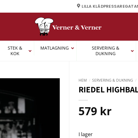
LILLA KLÄDPRESSAREGATA
STEK &
MATLAGNING
SERVERING &
KOK
DUKNING
HEM
/
SERVERING & DUKNING
/
RIEDEL HIGHBAL
579
kr
I lager