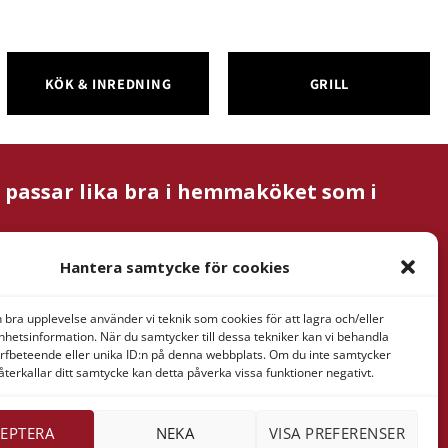
KÖK & INREDNING
GRILL
m passar lika bra i hemmaköket som i
Hantera samtycke för cookies
nformation
n bra upplevelse använder vi teknik som cookies för att lagra och/eller
& Verner
hetsinformation. När du samtycker till dessa tekniker kan vi behandla
rfbeteende eller unika ID:n på denna webbplats. Om du inte samtycker
tan AB
återkallar ditt samtycke kan detta påverka vissa funktioner negativt.
ressaregatan
1
Göteborg
EPTERA
NEKA
VISA PREFERENSER