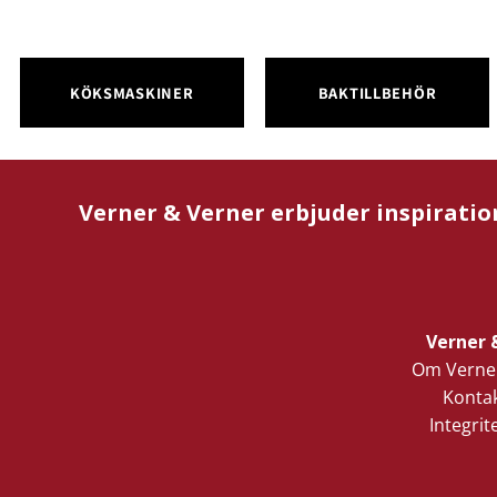
KÖKSMASKINER
BAKTILLBEHÖR
Verner & Verner erbjuder inspiratio
Verner 
Om Verner
Kontak
Integrit