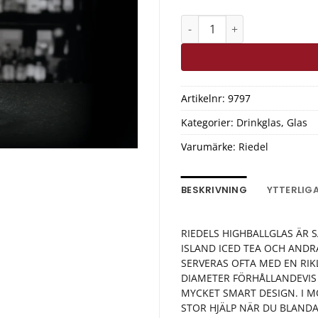
Riedel Highball 2-pack mä
Artikelnr:
9797
Kategorier:
Drinkglas
,
Glas
Varumärke:
Riedel
BESKRIVNING
YTTERLIG
RIEDELS HIGHBALLGLAS ÄR 
ISLAND ICED TEA OCH ANDR
SERVERAS OFTA MED EN RIK
DIAMETER FÖRHÅLLANDEVIS 
MYCKET SMART DESIGN. I MÖ
STOR HJÄLP NÄR DU BLANDA