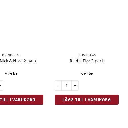
DRINKGLAS
DRINKGLAS
 Nick & Nora 2-pack
Riedel Fizz 2-pack
579
kr
579
kr
k & Nora 2-pack mängd
Riedel Fizz 2-pack mängd
TILL I VARUKORG
LÄGG TILL I VARUKORG