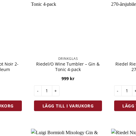
DRINKGLAS
ot Noir 2-
Riedel/O Wine Tumbler – Gin &
Riedel Rie
ileum
Tonic 4-pack
27
999
kr
t Noir 2-pack 270-årsjubileum mängd
Riedel/O Wine Tumbler - Gin & Tonic 4-pack mäng
Riedel Rie
RUKORG
LÄGG TILL I VARUKORG
LÄGG 