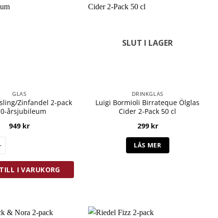
SLUT I LAGER
GLAS
DRINKGLAS
sling/Zinfandel 2-pack
Luigi Bormioli Birrateque Ölglas
0-årsjubileum
Cider 2-Pack 50 cl
949
kr
299
kr
d
sling/Zinfandel 2-pack 270-årsjubileum mängd
LÄS MER
TILL I VARUKORG