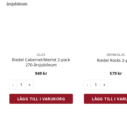
GLAS
DRINKGLAS
Riedel Cabernet/Merlot 2-pack
Riedel Rocks 2-
270-årsjubileum
949
kr
579
kr
Riedel Cabernet/Merlot 2-pack 270-årsjubileum mängd
Riedel Rocks 2-pack m
LÄGG TILL I VARUKORG
LÄGG TILL I VA