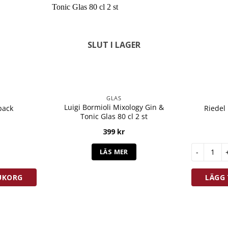
SLUT I LAGER
GLAS
Luigi Bormioli Mixology Gin &
pack
Riedel
Tonic Glas 80 cl 2 st
399
kr
ängd
Riedel Nic
LÄS MER
RUKORG
LÄGG 