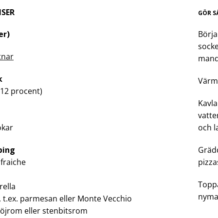
NSER
GÖR S
er)
Börja
socke
tnar
mando
k
Värm 
 (12 procent)
Kavla
vatte
ökar
och l
ping
Grädd
 fraiche
pizza
Toppa
rella
nyma
, t.ex. parmesan eller Monte Vecchio
 löjrom eller stenbitsrom