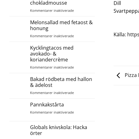
chokladmousse
Dill
Svartpepp
för
Kommentarer inaktiverade
Jordgubbskompott
med
Melonsallad med fetaost &
vit
honung
chokladmousse
Källa:
http
för
Kommentarer inaktiverade
Melonsallad
med
Kycklingtacos med
fetaost
avokado- &
&
koriandercrème
honung
för
Kommentarer inaktiverade
Kycklingtacos
Pizza 
med
Bakad rödbeta med hallon
avokado-
& ädelost
&
för
Kommentarer inaktiverade
koriandercrème
Bakad
rödbeta
Pannkakstårta
med
för
Kommentarer inaktiverade
hallon
Pannkakstårta
&
ädelost
Globals knivskola: Hacka
örter