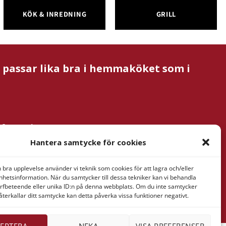
KÖK & INREDNING
GRILL
m passar lika bra i hemmaköket som i
nformation
& Verner
Hantera samtycke för cookies
tan AB
ressaregatan
n bra upplevelse använder vi teknik som cookies för att lagra och/eller
1
hetsinformation. När du samtycker till dessa tekniker kan vi behandla
rfbeteende eller unika ID:n på denna webbplats. Om du inte samtycker
Göteborg
återkallar ditt samtycke kan detta påverka vissa funktioner negativt.
EPTERA
NEKA
VISA PREFERENSER