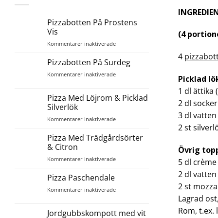
INGREDIE
Pizzabotten På Prostens
Vis
(4 portion
för
Kommentarer inaktiverade
Pizzabotten
4
pizzabot
På
Pizzabotten På Surdeg
Prostens
för
Kommentarer inaktiverade
Vis
Picklad lö
Pizzabotten
1 dl ättika
På
Pizza Med Löjrom & Picklad
Surdeg
2 dl socker
Silverlök
3 dl vatten
för
Kommentarer inaktiverade
2 st silverl
Pizza
Med
Pizza Med Trädgårdsörter
Löjrom
& Citron
Övrig top
&
för
Kommentarer inaktiverade
Picklad
5 dl crème
Pizza
Silverlök
2 dl vatten
Med
Pizza Paschendale
Trädgårdsörter
2 st mozza
för
Kommentarer inaktiverade
&
Lagrad ost
Pizza
Citron
Paschendale
Rom, t.ex.
Jordgubbskompott med vit