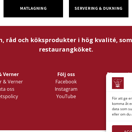
MATLAGNING
SERVERING & DUKNING
n, råd och köksprodukter i hög kvalité, so
restaurangköket.
& Verner
Följ oss
Företagsi
 & Verner
Facebook
Verner 
ta oss
Instagram
Nords
etspolicy
YouTube
Lilla Klädp
För att ge e
1
komma åt en
data som su
411 05 
eller om du 
ACC