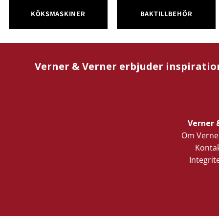
KÖKSMASKINER
BAKTILLBEHÖR
Verner & Verner erbjuder inspiratio
Verner 
Om Verner
Kontak
Integrit