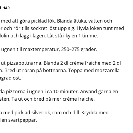
Å HÄR
 med att göra picklad lök. Blanda ättika, vatten och
r och rör tills sockret löst upp sig. Hyvla löken tunt med
lin och lägg i lagen. Låt stå i kylen 1 timme.
ugnen till maxtemperatur, 250–275 grader.
 ut pizzabottnarna. Blanda 2 dl crème fraiche med 2 dl
n. Bred ut röran på bottnarna. Toppa med mozzarella
agrad ost.
a pizzorna i ugnen i ca 10 minuter. Använd gärna en
sten. Ta ut och bred på mer crème fraiche.
 med picklad silverlök, rom och dill. Krydda med
len svartpeppar.