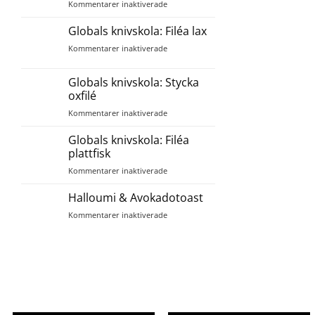
för
Kommentarer inaktiverade
Globals
knivskola:
Globals knivskola: Filéa lax
Hacka
för
Kommentarer inaktiverade
örter
Globals
knivskola:
Globals knivskola: Stycka
Filéa
oxfilé
lax
för
Kommentarer inaktiverade
Globals
knivskola:
Globals knivskola: Filéa
Stycka
plattfisk
oxfilé
för
Kommentarer inaktiverade
Globals
knivskola:
Halloumi & Avokadotoast
Filéa
för
Kommentarer inaktiverade
plattfisk
Halloumi
&
Avokadotoast