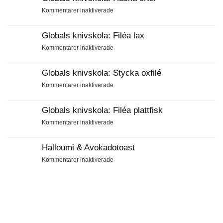
för
Kommentarer inaktiverade
Globals
knivskola:
Globals knivskola: Filéa lax
Hacka
örter
för
Kommentarer inaktiverade
Globals
knivskola:
Globals knivskola: Stycka oxfilé
Filéa
lax
för
Kommentarer inaktiverade
Globals
knivskola:
Globals knivskola: Filéa plattfisk
Stycka
oxfilé
för
Kommentarer inaktiverade
Globals
knivskola:
Halloumi & Avokadotoast
Filéa
plattfisk
för
Kommentarer inaktiverade
Halloumi
&
Avokadotoast