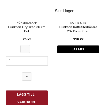
Slut i lager
KÖKSREDSKAP
KAFFE & TE
Funktion Grytsked 30 cm
Funktion Kaffefilterhållare
Bok
20x15cm Krom
75
kr
119
kr
LÄS MER
Funktion
Grytsked
30
cm
Bok
mängd
LÄGG TILL I
VARUKORG