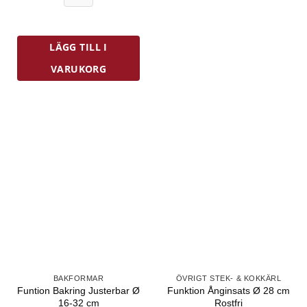
Rostfritt
Stål
mängd
LÄGG TILL I
VARUKORG
BAKFORMAR
ÖVRIGT STEK- & KOKKÄRL
Funtion Bakring Justerbar Ø
Funktion Ånginsats Ø 28 cm
16-32 cm
Rostfri