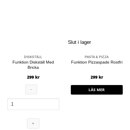
Slut i lager
DISKSTÄLL
PASTA & PIZZA
Funktion Diskställ Med
Funktion Pizzaspade Rostfri
Bricka
299
kr
299
kr
LÄS MER
Funktion
Diskställ
Med
Bricka
mängd