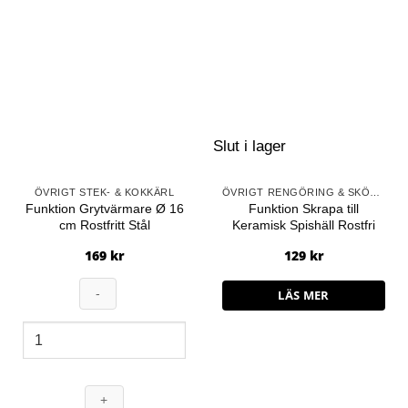
Slut i lager
ÖVRIGT STEK- & KOKKÄRL
ÖVRIGT RENGÖRING & SKÖTSEL
Funktion Grytvärmare Ø 16
Funktion Skrapa till
cm Rostfritt Stål
Keramisk Spishäll Rostfri
169
kr
129
kr
LÄS MER
Funktion
Grytvärmare
Ø
16
cm