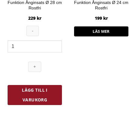
Funktion Ånginsats Ø 28 cm
Funktion Ånginsats Ø 24 cm
Rostfri
Rostfri
229
kr
199
kr
LÄS MER
Funktion
Ånginsats
Ø
28
cm
Rostfri
mängd
LÄGG TILL I
VARUKORG