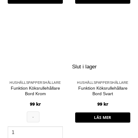
Slut i lager
HUSHÅLLSPAPPERSHÅLLARE
HUSHÅLLSPAPPERSHÅLLARE
Funktion Köksrullehållare
Funktion Köksrullehållare
Bord Krom
Bord Svart
99
kr
99
kr
LÄS MER
Funktion
Köksrullehållare