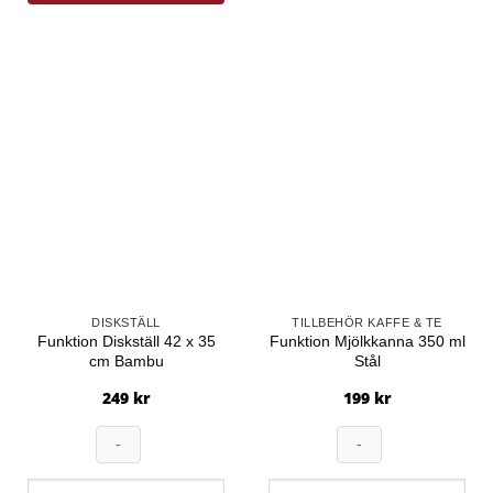
DISKSTÄLL
TILLBEHÖR KAFFE & TE
Funktion Diskställ 42 x 35
Funktion Mjölkkanna 350 ml
cm Bambu
Stål
249
kr
199
kr
Funktion
Funktion