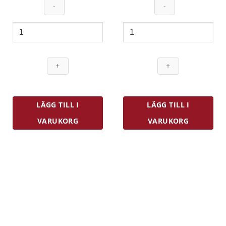
Funktion
Funktion
Grytsked
Grytsked
25
35
cm
cm
Bok
Bok
mängd
mängd
LÄGG TILL I
LÄGG TILL I
VARUKORG
VARUKORG