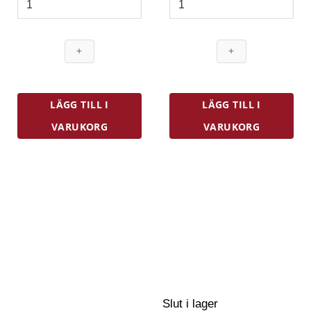
Diskställ
Mjölkkanna
42
350
x
ml
35
Stål
cm
mängd
Bambu
mängd
LÄGG TILL I
LÄGG TILL I
VARUKORG
VARUKORG
Slut i lager