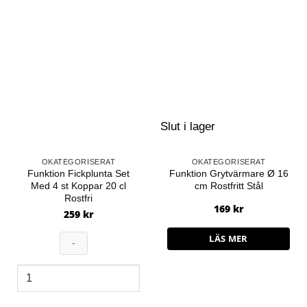
Slut i lager
OKATEGORISERAT
OKATEGORISERAT
Funktion Fickplunta Set
Funktion Grytvärmare Ø 16
Med 4 st Koppar 20 cl
cm Rostfritt Stål
Rostfri
169
kr
259
kr
LÄS MER
Funktion
Fickplunta
Set