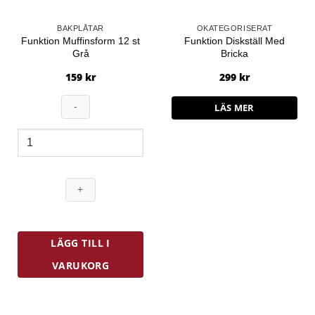
BAKPLÅTAR
OKATEGORISERAT
Funktion Muffinsform 12 st
Funktion Diskställ Med
Grå
Bricka
159
kr
299
kr
LÄS MER
Funktion
Muffinsform
12
st
Grå
mängd
LÄGG TILL I
VARUKORG