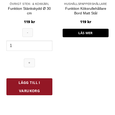
ÖVRIGT STEK- & KOKKÄRL
HUSHÅLLSPAPPERSHÅLLARE
Funktion Stänkskydd Ø 30
Funktion Köksrullehållare
cm
Bord Matt Stål
119
kr
119
kr
LÄS MER
Funktion
Stänkskydd
Ø
30
cm
mängd
LÄGG TILL I
VARUKORG