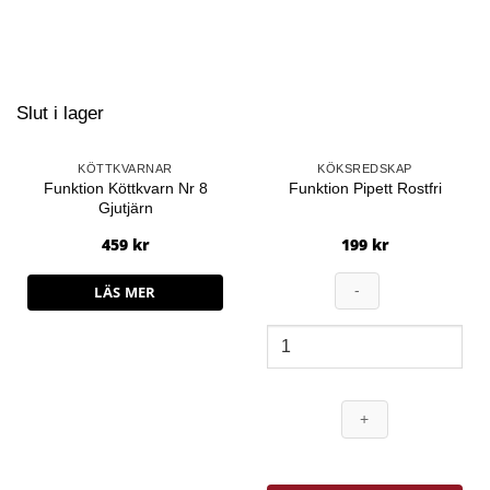
Slut i lager
KÖTTKVARNAR
KÖKSREDSKAP
Funktion Köttkvarn Nr 8
Funktion Pipett Rostfri
Gjutjärn
459
kr
199
kr
LÄS MER
Funktion
Pipett
Rostfri
mängd