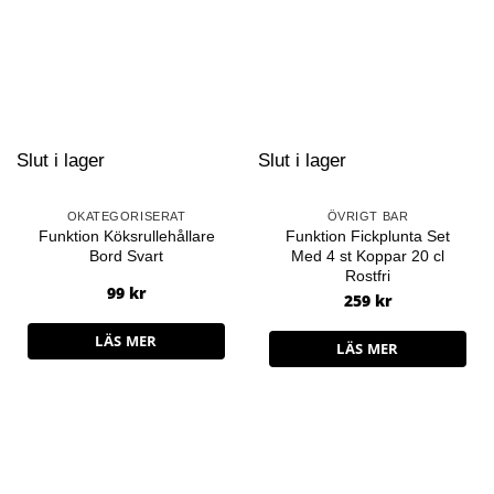
Slut i lager
Slut i lager
OKATEGORISERAT
ÖVRIGT BAR
Funktion Köksrullehållare
Funktion Fickplunta Set
Bord Svart
Med 4 st Koppar 20 cl
Rostfri
99
kr
259
kr
LÄS MER
LÄS MER