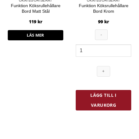
OKATEGORISERAT
OKATEGORISERAT
Funktion Köksrullehållare
Funktion Köksrullehållare
Bord Matt Stål
Bord Krom
119
kr
99
kr
LÄS MER
Funktion
Köksrullehållare
Bord
Krom
mängd
LÄGG TILL I
VARUKORG