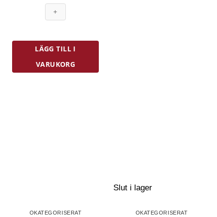
Med
4
st
Koppar
20
LÄGG TILL I
cl
Rostfri
VARUKORG
mängd
Slut i lager
OKATEGORISERAT
OKATEGORISERAT