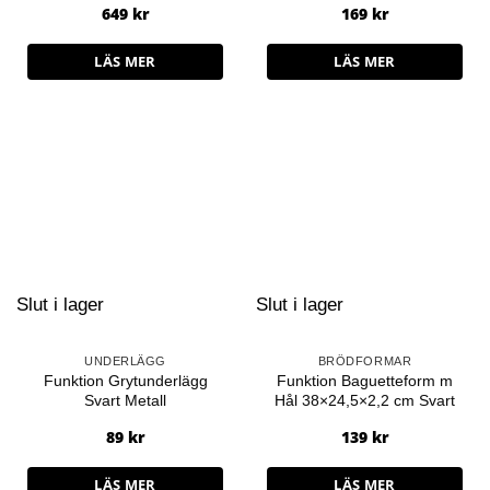
649
kr
169
kr
LÄS MER
LÄS MER
Slut i lager
Slut i lager
UNDERLÄGG
BRÖDFORMAR
Funktion Grytunderlägg
Funktion Baguetteform m
Svart Metall
Hål 38×24,5×2,2 cm Svart
89
kr
139
kr
LÄS MER
LÄS MER