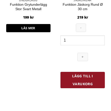
UNDERLÄGG
JÄSKORGAR
Funktion Grytunderlägg
Funktion Jäskorg Rund Ø
Stor Svart Metall
30 cm
199
kr
219
kr
LÄS MER
Funktion
Jäskorg
Rund
Ø
30
cm
mängd
LÄGG TILL I
VARUKORG