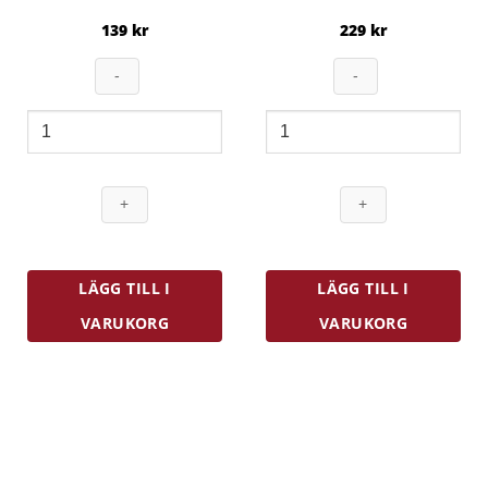
139
kr
229
kr
Funtion
Funktion
Bakring
Ånginsats
Justerbar
Ø
Ø
28
16-
cm
32
Rostfri
cm
mängd
mängd
LÄGG TILL I
LÄGG TILL I
VARUKORG
VARUKORG