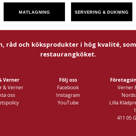
MATLAGNING
SERVERING & DUKNING
n, råd och köksprodukter i hög kvalité, so
restaurangköket.
& Verner
Följ oss
Företagsi
 & Verner
Facebook
Verner 
ta oss
Instagram
Nords
etspolicy
YouTube
Lilla Klädp
1
411 05 