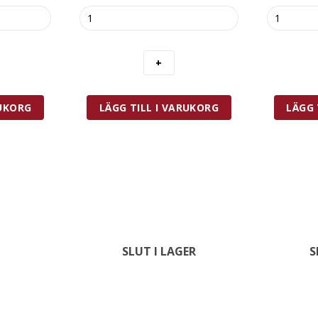
Exxent
Prepara
Opera
Oljespray
Såssked
Delux
Oval
mängd
Rostfri
mängd
RUKORG
LÄGG TILL I VARUKORG
LÄGG 
SLUT I LAGER
S