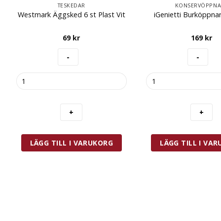
TESKEDAR
KONSERVÖPPNA
Westmark Äggsked 6 st Plast Vit
iGenietti Burköppnar
69
kr
169
kr
Westmark
iGenietti
Äggsked
Burköppnare
6
Rostfri
st
mängd
Plast
Vit
mängd
LÄGG TILL I VARUKORG
LÄGG TILL I VA