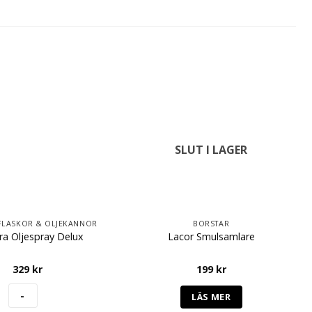
SLUT I LAGER
FLASKOR & OLJEKANNOR
BORSTAR
ra Oljespray Delux
Lacor Smulsamlare
329
kr
199
kr
LÄS MER