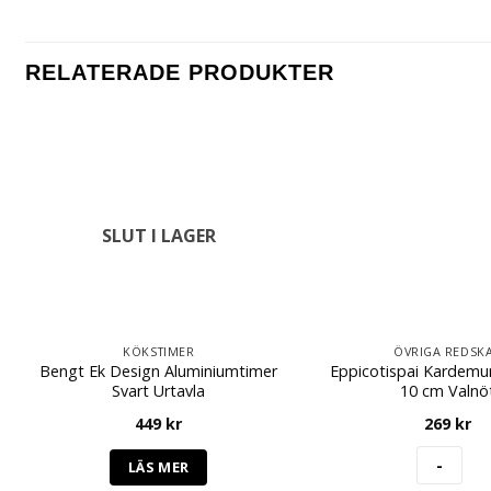
RELATERADE PRODUKTER
SLUT I LAGER
KÖKSTIMER
ÖVRIGA REDSK
Bengt Ek Design Aluminiumtimer
Eppicotispai Kardem
Svart Urtavla
10 cm Valnö
449
kr
269
kr
LÄS MER