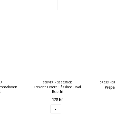
AP
SERVERINGSBESTICK
DRESSING
ummakvarn
Exxent Opera Såssked Oval
Prepa
t
Rostfri
179
kr