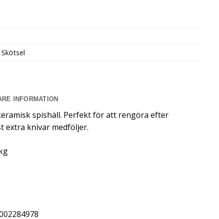
 Skötsel
ARE INFORMATION
keramisk spishäll. Perfekt för att rengöra efter
st extra knivar medföljer.
 kg
002284978