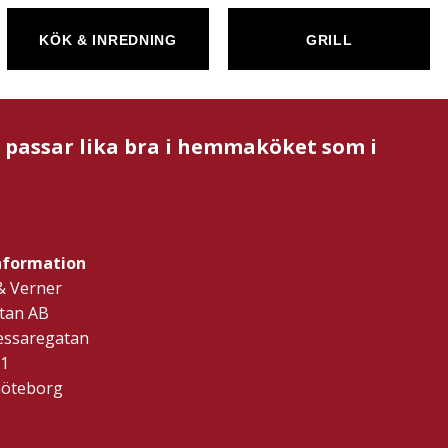
KÖK & INREDNING
GRILL
m passar lika bra i hemmaköket som i
nformation
& Verner
tan AB
ressaregatan
1
Göteborg