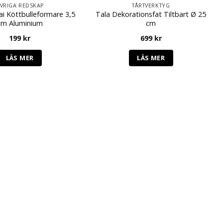
VRIGA REDSKAP
TÅRTVERKTYG
ai Köttbulleformare 3,5
Tala Dekorationsfat Tiltbart Ø 25
cm Aluminium
cm
199
kr
699
kr
LÄS MER
LÄS MER