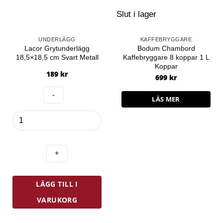
Slut i lager
UNDERLÄGG
KAFFEBRYGGARE
Lacor Grytunderlägg
Bodum Chambord
18,5×18,5 cm Svart Metall
Kaffebryggare 8 koppar 1 L
Koppar
189
kr
699
kr
LÄS MER
Lacor
Grytunderlägg
18,5x18,5
cm
Svart
Metall
mängd
LÄGG TILL I
VARUKORG