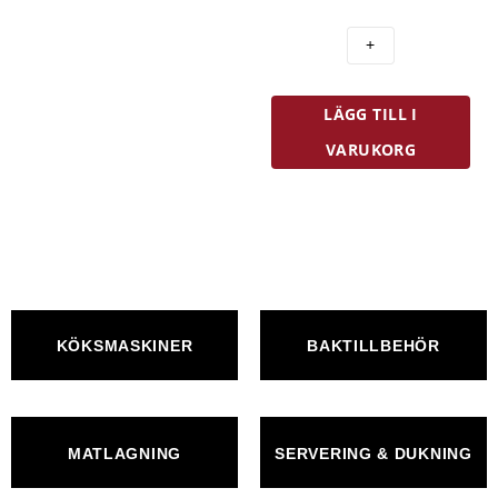
Såssked
Oval
Rostfri
mängd
LÄGG TILL I
VARUKORG
KÖKSMASKINER
BAKTILLBEHÖR
MATLAGNING
SERVERING & DUKNING