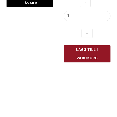
LÄS MER
iGenietti
Lökhållare
Rostfri
mängd
LÄGG TILL I
VARUKORG