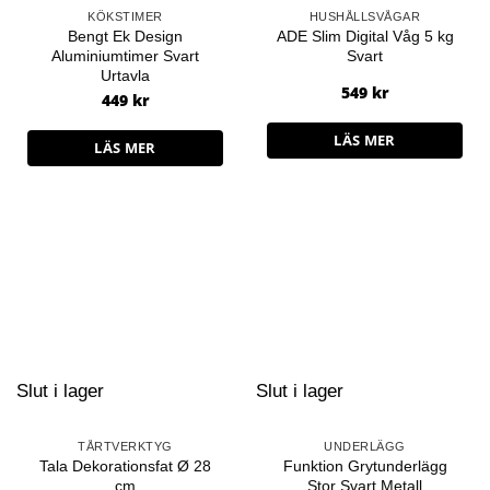
KÖKSTIMER
HUSHÅLLSVÅGAR
Bengt Ek Design
ADE Slim Digital Våg 5 kg
Aluminiumtimer Svart
Svart
Urtavla
549
kr
449
kr
LÄS MER
LÄS MER
Slut i lager
Slut i lager
TÅRTVERKTYG
UNDERLÄGG
Tala Dekorationsfat Ø 28
Funktion Grytunderlägg
cm
Stor Svart Metall