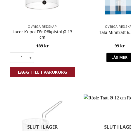
ÖVRIGA REDSKAP
ÖVRIGA REDSK
Lacor Kupol För Rökpistol Ø 13
Tala Minitratt 6
cm
189
kr
99
kr
Lacor Kupol För Rökpistol Ø 13 cm mängd
LÄS MER
LÄGG TILL I VARUKORG
SLUT I LAGER
SLUT I LAG