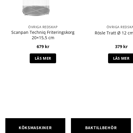
ÖVRIGA REDSKAP
ÖVRIGA REDSK
Scanpan Techniq Friteringskorg
Rösle Tratt Ø 12 cm
20×15,5 cm
679
kr
379
kr
LÄS MER
LÄS MER
KÖKSMASKINER
BAKTILLBEHÖR