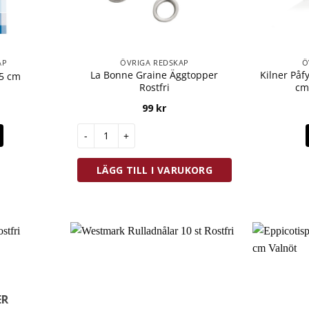
AP
ÖVRIGA REDSKAP
Ö
La Bonne Graine Äggtopper
Kilner Påf
,5 cm
Rostfri
cm
99
kr
La Bonne Graine Äggtopper Rostfri mängd
LÄGG TILL I VARUKORG
ER