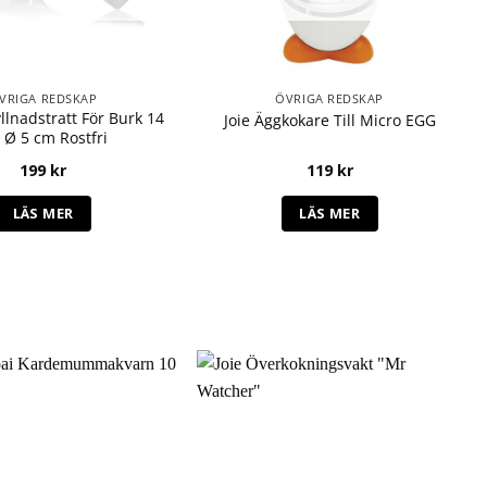
VRIGA REDSKAP
ÖVRIGA REDSKAP
yllnadstratt För Burk 14
Joie Äggkokare Till Micro EGG
 Ø 5 cm Rostfri
199
kr
119
kr
LÄS MER
LÄS MER