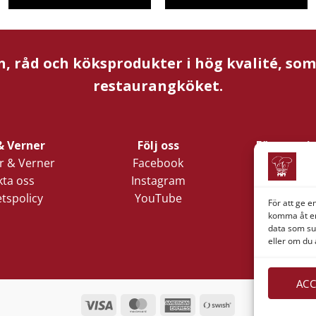
n, råd och köksprodukter i hög kvalité, so
restaurangköket.
& Verner
Följ oss
Företagsi
 & Verner
Facebook
Verner 
ta oss
Instagram
Nords
etspolicy
YouTube
Lilla Klädp
För att ge e
1
komma åt en
data som su
411 05 
eller om du 
ACC
Visa
MasterCard
American
Swish