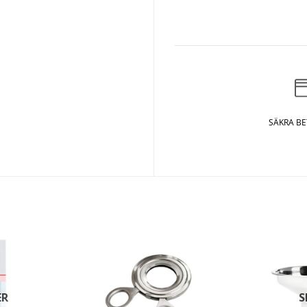
SÄKRA B
ER
S