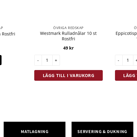
AP
ÖVRIGA REDSKAP
Ö
Westmark Rulladnålar 10 st
Eppicoti
 Rostfri
Rostfri
49
kr
Westmark Rulladnålar 10 st Rostfri mängd
Eppicotis
LÄGG TILL I VARUKORG
LÄGG 
MATLAGNING
SERVERING & DUKNING