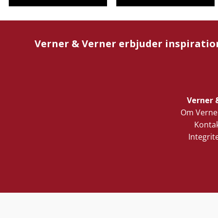
Verner & Verner erbjuder inspiratio
Verner 
Om Verner
Kontak
Integrit