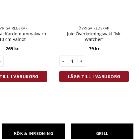
VRIGA REDSKAP
ÖVRIGA REDSKAP
spai Kardemummakvarn
Joie Överkokningsvakt ”Mr
10 cm Valnöt
Watcher”
269
kr
79
kr
pai Kardemummakvarn 10 cm Valnöt mängd
Joie Överkokningsvakt "Mr Watcher"
TILL I VARUKORG
LÄGG TILL I VARUKORG
KÖK & INREDNING
GRILL