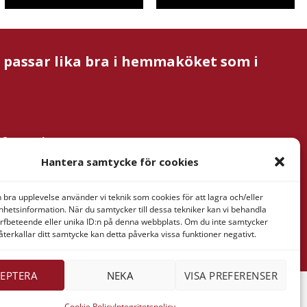
m passar lika bra i hemmaköket som i
nformation
& Verner
Hantera samtycke för cookies
tan AB
ressaregatan
n bra upplevelse använder vi teknik som cookies för att lagra och/eller
1
hetsinformation. När du samtycker till dessa tekniker kan vi behandla
rfbeteende eller unika ID:n på denna webbplats. Om du inte samtycker
Göteborg
återkallar ditt samtycke kan detta påverka vissa funktioner negativt.
EPTERA
NEKA
VISA PREFERENSER
Cookie Policy
Integritetspolicy