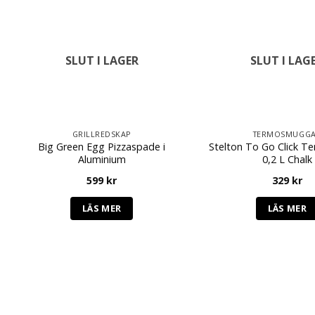
SLUT I LAGER
SLUT I LAG
GRILLREDSKAP
TERMOSMUGG
Big Green Egg Pizzaspade i
Stelton To Go Click 
Aluminium
0,2 L Chalk
599
kr
329
kr
LÄS MER
LÄS MER