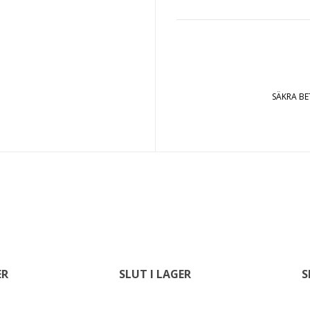
SÄKRA B
ER
SLUT I LAGER
S