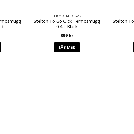
AR
TERMOSMUGGAR
T
Termosmugg
Stelton To Go Click Termosmugg
Stelton T
nd
0,4 L Black
399
kr
LÄS MER