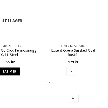
LUT I LAGER
ERMOSMUGGAR
SERVERINGSBESTICK
o Go Click Termosmugg
Exxent Opera Såssked Oval
0,4 L Steel
Rostfri
399
kr
179
kr
LÄS MER
Exxent
Opera
Såssked
Oval
Rostfri
mängd