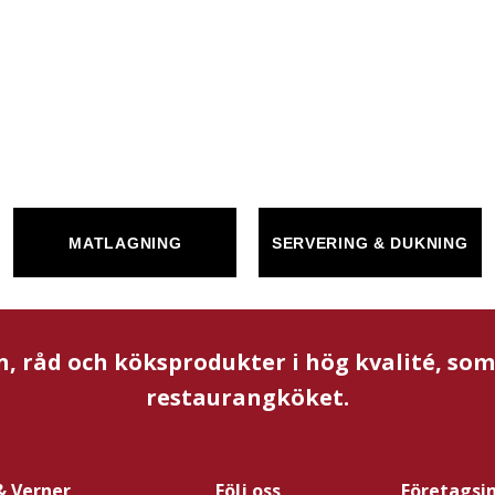
MATLAGNING
SERVERING & DUKNING
n, råd och köksprodukter i hög kvalité, so
restaurangköket.
& Verner
Följ oss
Företagsi