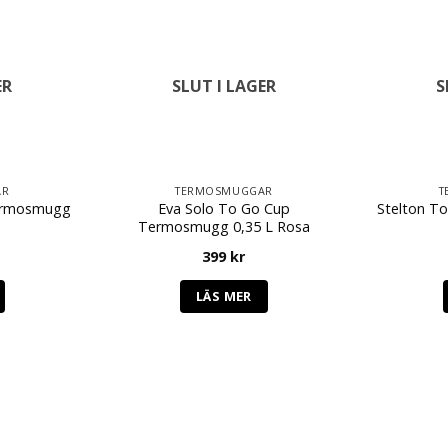
ER
SLUT I LAGER
S
AR
TERMOSMUGGAR
T
Termosmugg
Eva Solo To Go Cup
Stelton T
Termosmugg 0,35 L Rosa
399
kr
LÄS MER