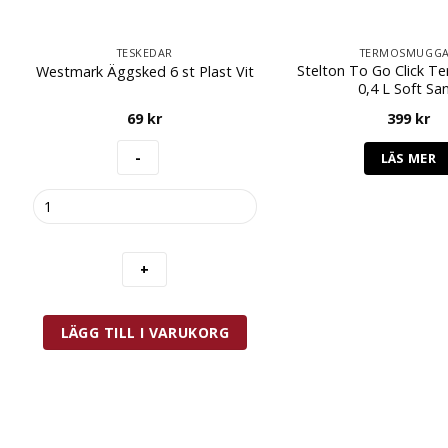
TESKEDAR
TERMOSMUGG
Stelton To Go Click 
Westmark Äggsked 6 st Plast Vit
0,4 L Soft Sa
69
kr
399
kr
LÄS MER
Westmark
Äggsked
6
st
Plast
Vit
mängd
LÄGG TILL I VARUKORG