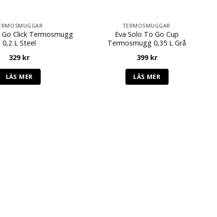
ERMOSMUGGAR
TERMOSMUGGAR
o Go Click Termosmugg
Eva Solo To Go Cup
0,2 L Steel
Termosmugg 0,35 L Grå
329
kr
399
kr
LÄS MER
LÄS MER