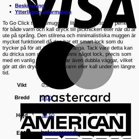
Beskrivning
Ytterligare information
To Go Click termosmugg 0,4 liter från Stelton är perfekt
för både varm och kall dryck till picknicken eller när du är
ute på språng. Den stilrena och minimalistiska muggen är
mycket funktionell då den har ett smart lock som du
M
trycker på för att öppna och stänga. Tack vare detta kan
du dricka som om det inte fanns något lock, precis som
med en vanlig mugg. Den har även dubbla väggar, vilket
gör att din dryck håller sig varm eller kall under en längre
tid.
Vikt
0,39 kg
Bredd
9.00
A
E
Höjd
18.50
EAN
5709846028203