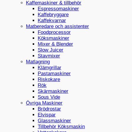
Kaffemaskiner & tillbehör
Espressomaskiner
Kaffebryggare
Kaffekvarnar
Matberedare och assistenter
Foodprocessor
Köksmaskiner
Mixer & Blender
Slow Juicer
Stavmixer
Matlagning
Klämgrillar
Pastamaskiner
Riskokare
Rök
Skärmaskiner
Sous Vide
Övriga Maskiner
Brödrostar
Elvispar
Glassmaskiner
Tillbehör Köksmaskin