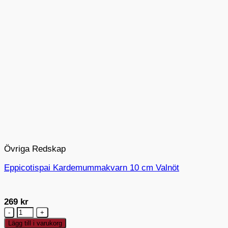
Övriga Redskap
Eppicotispai Kardemummakvarn 10 cm Valnöt
269
kr
Eppicotispai
Kardemummakvarn
Lägg till i varukorg