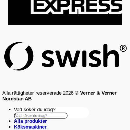
S
(
Alla rättigheter reserverade 2026 ©
Verner & Verner
Nordstan AB
Vad söker du idag?
Alla produkter
×
Köksmaskiner