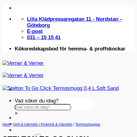
Skip
to
Lilla Klädpressaregatan 11 - Nordstan -
content
Göteborg
E-post
031 – 15 15 41
Köksredskapsbod för hemma- & proffskockar
Vad söker du idag?
×
INSPIRATION
Hem
/
Grill & Utemiljö
/
Picknick & Utemiljö
/
Termosmuggar