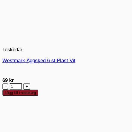
Teskedar
Westmark Äggsked 6 st Plast Vit
69
kr
Westmark
Äggsked
Lägg till i varukorg
6
st
Plast
Vit
mängd