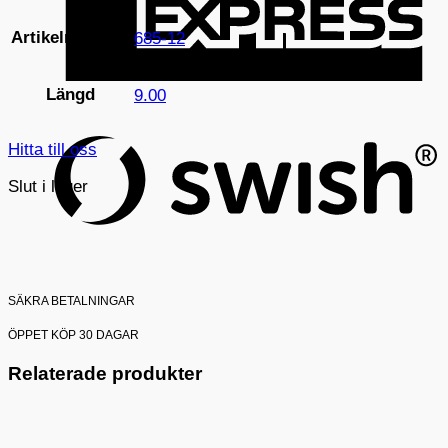
Artikelnummer
685-12
Längd
S
9.00
(
Hitta till oss
Slut i lager
SÄKRA BETALNINGAR
ÖPPET KÖP 30 DAGAR
Relaterade produkter