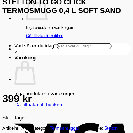
STELTON TO GO CLICK
TERMOSMUGG 0,4 L SOFT SAND
Inga produkter i varukorgen.
Gå tillbaka till butiken
Vad söker du idag?
×
Varukorg
Inga produkter i varukorgen.
399
kr
Gå tillbaka till butiken
V
Slut i lager
Artikelnr:
7424
Kategori:
Termosmuggar
Varumärke:
Stelton