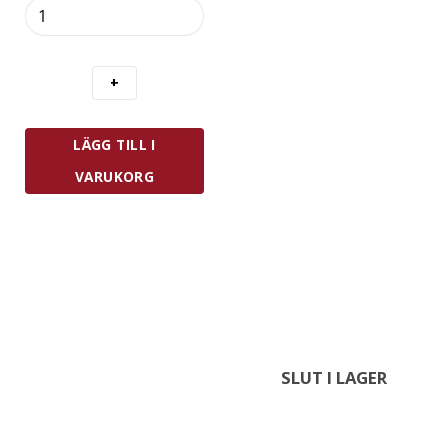
Tala
Honungssnurra
i
Trä
13
cm
mängd
LÄGG TILL I
VARUKORG
SLUT I LAGER