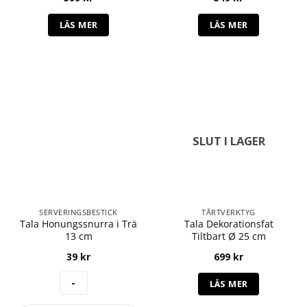
LÄS MER
LÄS MER
SLUT I LAGER
SERVERINGSBESTICK
TÅRTVERKTYG
Tala Honungssnurra i Trä
Tala Dekorationsfat
13 cm
Tiltbart Ø 25 cm
39
kr
699
kr
LÄS MER