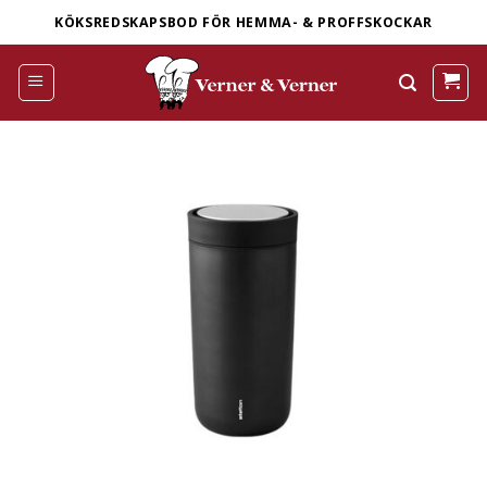
Skip
KÖKSREDSKAPSBOD FÖR HEMMA- & PROFFSKOCKAR
to
content