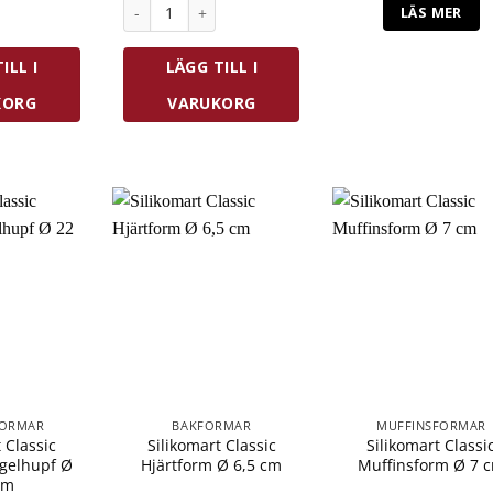
lassic Muffinsform Ø 8 cm mängd
Silikomart Classic Bakform Rund Ø 26 cm mängd
LÄS MER
ILL I
LÄGG TILL I
KORG
VARUKORG
FORMAR
BAKFORMAR
MUFFINSFORMAR
 Classic
Silikomart Classic
Silikomart Classi
gelhupf Ø
Hjärtform Ø 6,5 cm
Muffinsform Ø 7 
cm