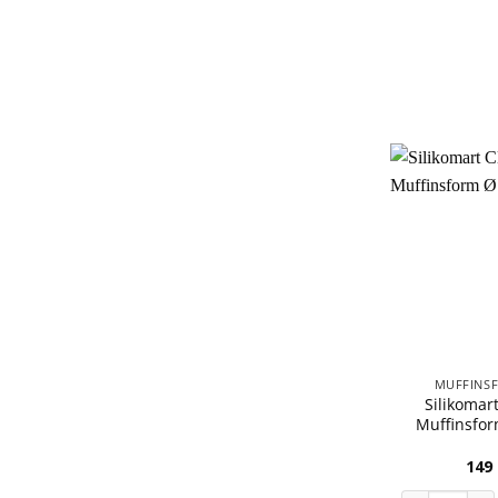
MUFFINS
Silikomart
Muffinsfo
149