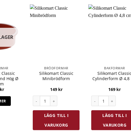
 LAGER
RMAR
BRÖDFORMAR
BAKFORMAR
 Classic
Silikomart Classic
Silikomart Classi
und Hög Ø
Minibrödform
Cylinderform Ø 4,8
cm
kr
149
kr
169
kr
Silikomart Classic Minibrödform mängd
Silikomart Classic 
MER
LÄGG TILL I
LÄGG TILL I
VARUKORG
VARUKORG