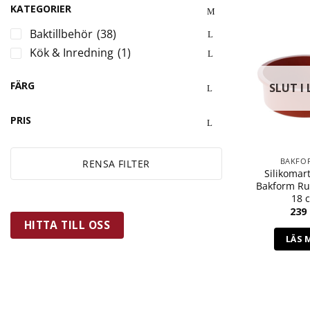
KATEGORIER
Baktillbehör
(38)
Kök & Inredning
(1)
FÄRG
SLUT I
PRIS
BAKFO
RENSA FILTER
Silikomart
Bakform R
18 
239
HITTA TILL OSS
LÄS 