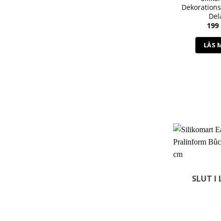
Dekoration
Del
199
LÄS 
SLUT I