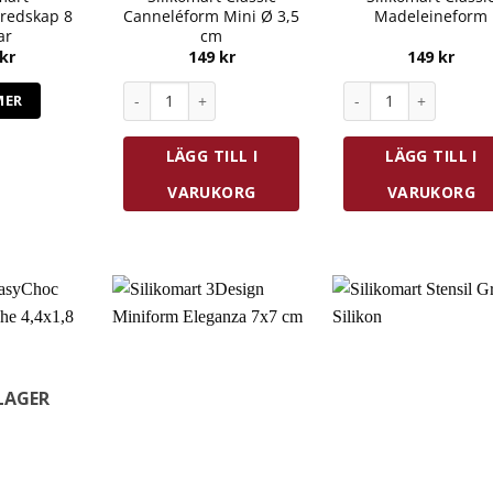
sredskap 8
Canneléform Mini Ø 3,5
Madeleineform
ar
cm
kr
149
kr
149
kr
Silikomart Classic Canneléform Mini Ø 3,5 cm män
Silikomart Classic
MER
LÄGG TILL I
LÄGG TILL I
VARUKORG
VARUKORG
 LAGER