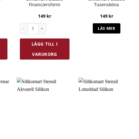
Financiersform
Tusensköna
149
kr
149
kr
gd
 Madeleineform mängd
Silikomart Classic Financiersform mängd
LÄS MER
LÄGG TILL I
VARUKORG