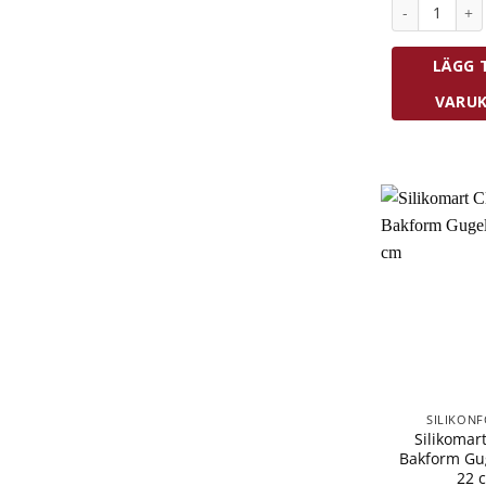
Silikomart C
LÄGG T
VARU
SILIKON
Silikomart
Bakform Gu
22 