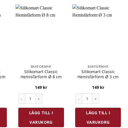
BAKFORMAR
BAKFORMAR
c
Silikomart Classic
Silikomart Classic
 cm
Hemisfärform Ø 8 cm
Hemisfärform Ø 3 cm
149
kr
149
kr
Cylinderform Ø 4,8 cm mängd
Silikomart Classic Hemisfärform Ø 8 cm mängd
Silikomart Classic Hemisfä
LÄGG TILL I
LÄGG TILL I
VARUKORG
VARUKORG