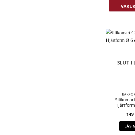
VARU
SLUT I
BAKFO
Silikomart
Hjärtfor
149
LÄS 