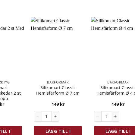
RKTYG
BAKFORMAR
BAKFORMAR
mart
Silikomart Classic
Silikomart Classi
kedar 2 st
Hemisfärform Ø 7 cm
Hemisfärform Ø 4
Kopp
kr
149
kr
149
kr
ekorationsskedar 2 st Med Kopp mängd
Silikomart Classic Hemisfärform Ø 7 cm mängd
Silikomart Classic 
ILL I
LÄGG TILL I
LÄGG TILL I