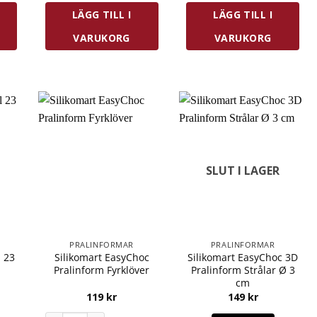
LÄGG TILL I
LÄGG TILL I
VARUKORG
VARUKORG
SLUT I LAGER
PRALINFORMAR
PRALINFORMAR
l 23
Silikomart EasyChoc
Silikomart EasyChoc 3D
Pralinform Fyrklöver
Pralinform Strålar Ø 3
cm
119
kr
149
kr