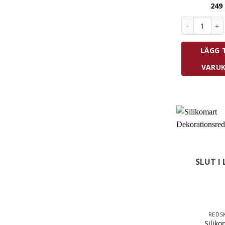
249
Silikomart C
LÄGG T
VARU
SLUT I
REDS
Siliko