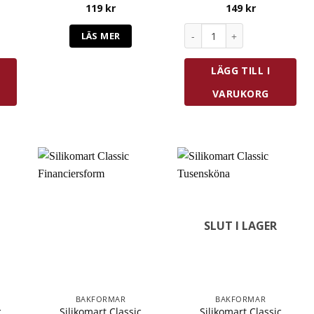
119
kr
149
kr
Muffinsform Ø 7 cm mängd
Silikomart EasyChoc 3D Pra
LÄS MER
LÄGG TILL I
VARUKORG
SLUT I LAGER
BAKFORMAR
BAKFORMAR
c
Silikomart Classic
Silikomart Classic