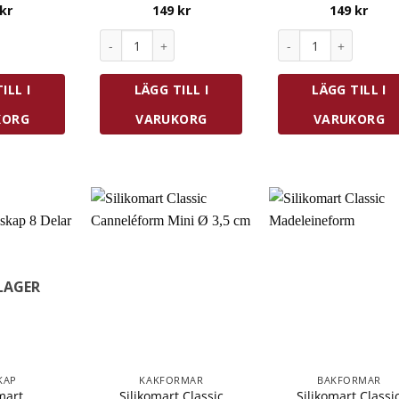
kr
149
kr
149
kr
lassic Bakform Gugelhupf Ø 22 cm mängd
Silikomart Classic Hjärtform Ø 6,5 cm mängd
Silikomart Classic 
ILL I
LÄGG TILL I
LÄGG TILL I
KORG
VARUKORG
VARUKORG
 LAGER
KAP
KAKFORMAR
BAKFORMAR
mart
Silikomart Classic
Silikomart Classi