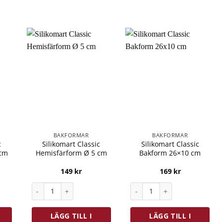
BAKFORMAR
BAKFORMAR
c
Silikomart Classic
Silikomart Classic
 cm
Hemisfärform Ø 5 cm
Bakform 26×10 cm
149
kr
169
kr
Hemisfärform Ø 4 cm mängd
Silikomart Classic Hemisfärform Ø 5 cm mängd
Silikomart Classic Bakform
LÄGG TILL I
LÄGG TILL I