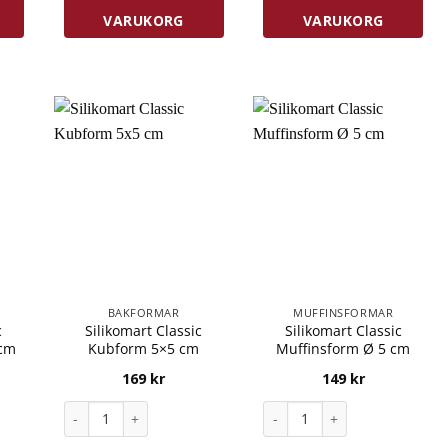
VARUKORG
VARUKORG
BAKFORMAR
MUFFINSFORMAR
c
Silikomart Classic
Silikomart Classic
 cm
Kubform 5×5 cm
Muffinsform Ø 5 cm
169
kr
149
kr
Hemisfärform Ø 6 cm mängd
Silikomart Classic Kubform 5x5 cm mängd
Silikomart Classic Muffins