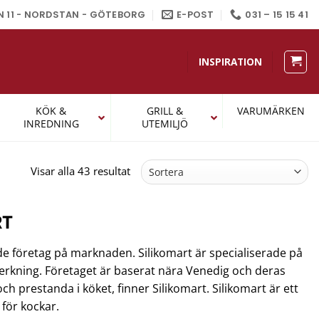
N 11 - NORDSTAN - GÖTEBORG
E-POST
031 – 15 15 41
INSPIRATION
KÖK &
GRILL &
VARUMÄRKEN
INREDNING
UTEMILJÖ
Sortera
Visar alla 43 resultat
efter
popularitet
RT
 företag på marknaden. Silikomart är specialiserade på
verkning. Företaget är baserat nära Venedig och deras
och prestanda i köket, finner Silikomart. Silikomart är ett
 för kockar.