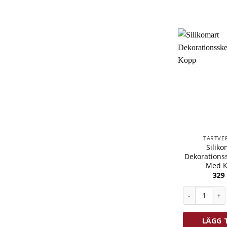
TÅRTVE
Siliko
Dekorationss
Med 
329
Silikomart D
LÄGG T