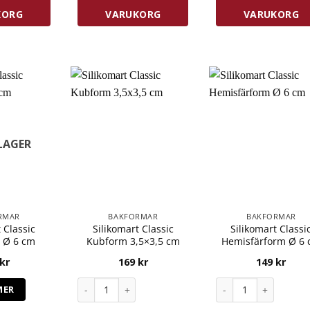
KORG
VARUKORG
VARUKORG
 LAGER
RMAR
BAKFORMAR
BAKFORMAR
 Classic
Silikomart Classic
Silikomart Classi
m Ø 6 cm
Kubform 3,5×3,5 cm
Hemisfärform Ø 6
kr
169
kr
149
kr
Silikomart Classic Kubform 3,5x3,5 cm mängd
Silikomart Classic 
MER