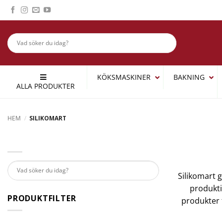
Skip
to
content
KÖKSMASKINER
BAKNING
ALLA PRODUKTER
HEM
/
SILIKOMART
Silikomart 
produkti
PRODUKTFILTER
produkter t