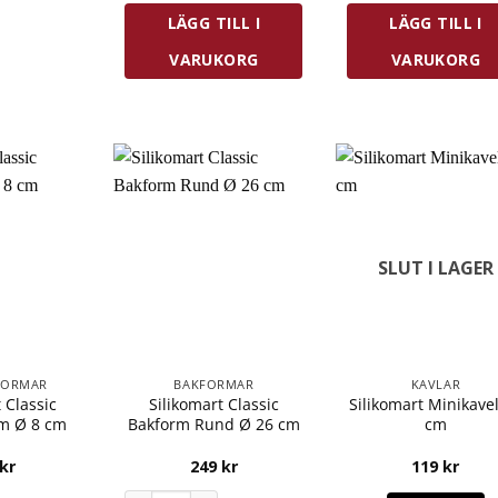
LÄGG TILL I
LÄGG TILL I
VARUKORG
VARUKORG
SLUT I LAGER
FORMAR
BAKFORMAR
KAVLAR
 Classic
Silikomart Classic
Silikomart Minikave
rm Ø 8 cm
Bakform Rund Ø 26 cm
cm
kr
249
kr
119
kr