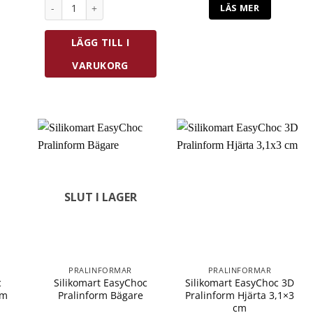
Silikomart EasyChoc Pralinform Fyrklöver mängd
LÄS MER
LÄGG TILL I
VARUKORG
SLUT I LAGER
PRALINFORMAR
PRALINFORMAR
c
Silikomart EasyChoc
Silikomart EasyChoc 3D
cm
Pralinform Bägare
Pralinform Hjärta 3,1×3
cm