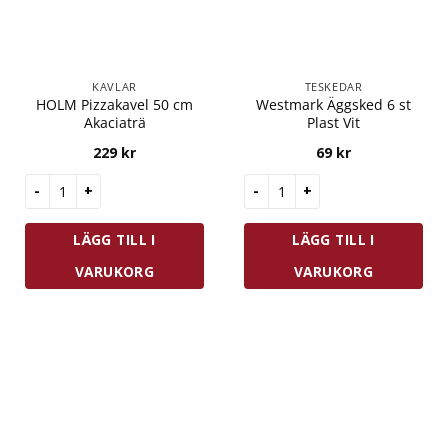
KAVLAR
TESKEDAR
HOLM Pizzakavel 50 cm
Westmark Äggsked 6 st
Akaciaträ
Plast Vit
229
kr
69
kr
HOLM Pizzakavel 50 cm Akaciaträ mängd
Westmark Äggsked 6 st Plast 
LÄGG TILL I
LÄGG TILL I
VARUKORG
VARUKORG