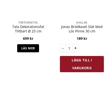
TÅRTVERKTYG
KAVLAR
Tala Dekorationsfat
Jonas Brödkavel Slät Med
Tiltbart Ø 25 cm
Lös Pinne 30 cm
699
kr
189
kr
Jonas Brödkavel Slät Med Lös 
LÄS MER
LÄGG TILL I
VARUKORG