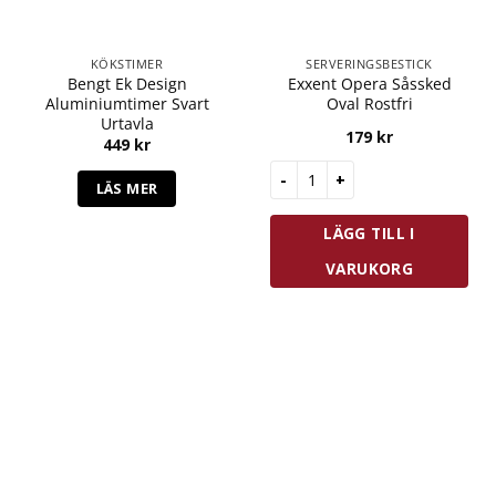
KÖKSTIMER
SERVERINGSBESTICK
Bengt Ek Design
Exxent Opera Såssked
Aluminiumtimer Svart
Oval Rostfri
Urtavla
179
kr
449
kr
Exxent Opera Såssked Oval Ro
LÄS MER
LÄGG TILL I
VARUKORG