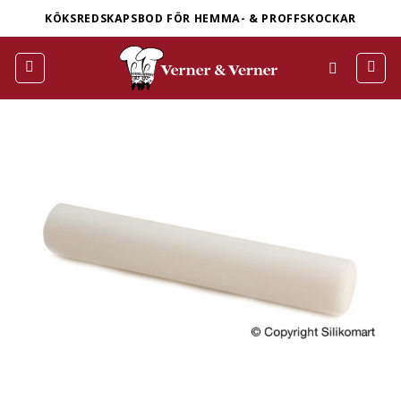
Skip
KÖKSREDSKAPSBOD FÖR HEMMA- & PROFFSKOCKAR
to
content