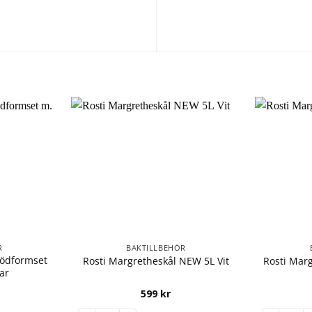
R
BAKTILLBEHÖR
rödformset
Rosti Margretheskål NEW 5L Vit
Rosti Mar
lar
599
kr