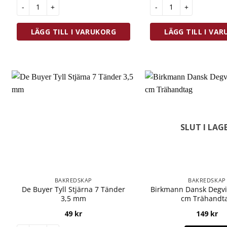
Gobel Mousse Ring Ø 10 cm mängd
Blomsterbergs Minibrö
LÄGG TILL I VARUKORG
LÄGG TILL I VA
SLUT I LAG
BAKREDSKAP
BAKREDSKAP
De Buyer Tyll Stjärna 7 Tänder
Birkmann Dansk Degvi
3,5 mm
cm Trähandt
49
kr
149
kr