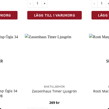
dformset m. kavel 3 delar mängd
Rosti Margretheskål NEW 5L Vit mängd
Rosti Mar
RUKORG
LÄGG TILL I VARUKORG
LÄGG 
ER
S
BAKTILLBEHÖR
sp Ögla 34
Zassenhaus Timer Ljusgrön
Rosti Mar
ag
269
kr