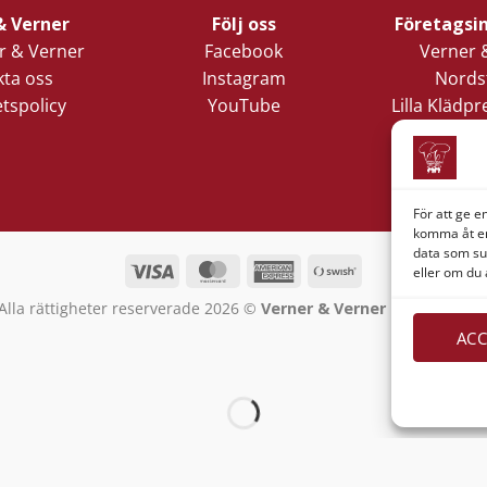
& Verner
Följ oss
Företagsi
 & Verner
Facebook
Verner 
ta oss
Instagram
Nords
etspolicy
YouTube
Lilla Klädp
1
411 05 
För att ge e
komma åt en
data som su
Visa
MasterCard
American
Swish
eller om du 
Express
(SE)
Alla rättigheter reserverade 2026 ©
Verner & Verner Nordstan A
ACC