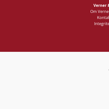
Verner 
Om Verner
Kontak
Integrit