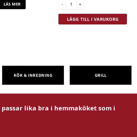
Funktion Muffinsformar Silikon 8 st 
LÄS MER
LÄGG TILL I VARUKORG
KÖK & INREDNING
GRILL
m passar lika bra i hemmaköket som i