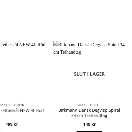
SLUT I LAGER
BAKTILLBEHÖR
BAKTILLBEHÖR
Birkmann Dansk Degvisp Spiral
gretheskål NEW 4L Röd
34 cm Trähandtag
499
kr
149
kr