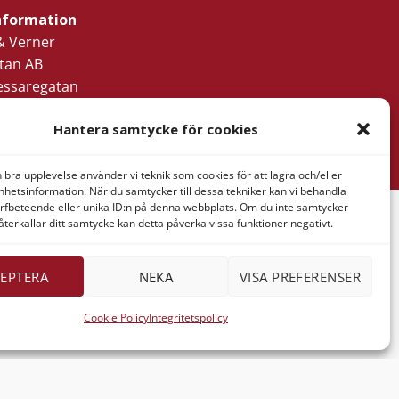
nformation
& Verner
tan AB
ressaregatan
1
Hantera samtycke för cookies
Göteborg
n bra upplevelse använder vi teknik som cookies för att lagra och/eller
hetsinformation. När du samtycker till dessa tekniker kan vi behandla
rfbeteende eller unika ID:n på denna webbplats. Om du inte samtycker
återkallar ditt samtycke kan detta påverka vissa funktioner negativt.
B
EPTERA
NEKA
VISA PREFERENSER
Cookie Policy
Integritetspolicy