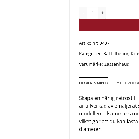
Zassenhaus Timer Ljusbl
Artikelnr:
9437
Kategorier:
Baktillbehör
,
Kök
Varumärke:
Zassenhaus
BESKRIVNING
YTTERLIG
Skapa en härlig retrostil
är tillverkad av emaljerat 
modellen tillsammans me
vilket gör att du kan fästa
diameter.