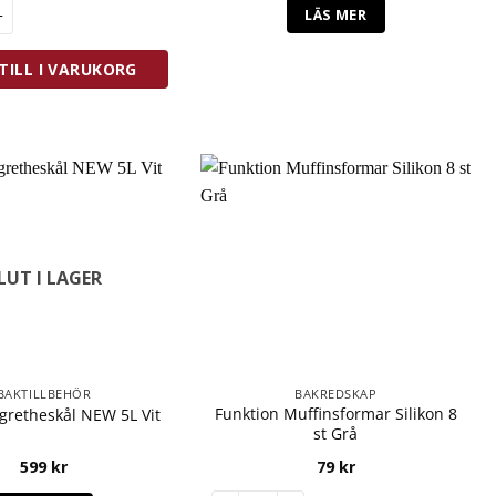
gretheskål NEW 4L Röd mängd
LÄS MER
TILL I VARUKORG
LUT I LAGER
BAKTILLBEHÖR
BAKREDSKAP
Funktion Muffinsformar Silikon 8
gretheskål NEW 5L Vit
st Grå
599
kr
79
kr