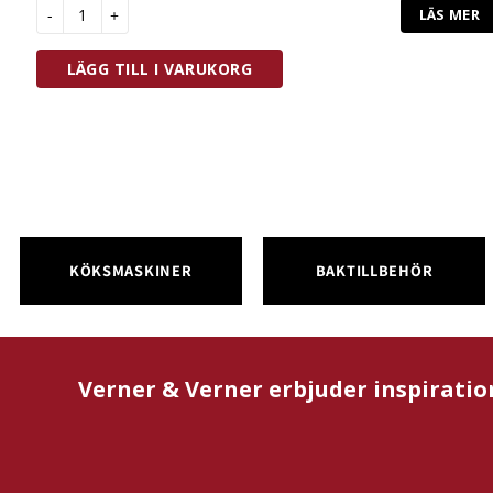
De Buyer Tyll Stjärna 7 Tänder 3,5 mm mängd
LÄS MER
LÄGG TILL I VARUKORG
KÖKSMASKINER
BAKTILLBEHÖR
Verner & Verner erbjuder inspiratio