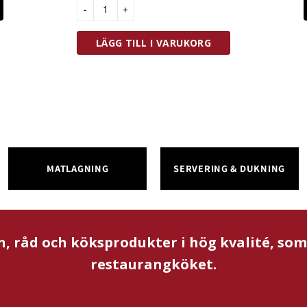
Zassenhaus Timer Ljusgrön mängd
LÄGG TILL I VARUKORG
MATLAGNING
SERVERING & DUKNING
n, råd och köksprodukter i hög kvalité, so
restaurangköket.