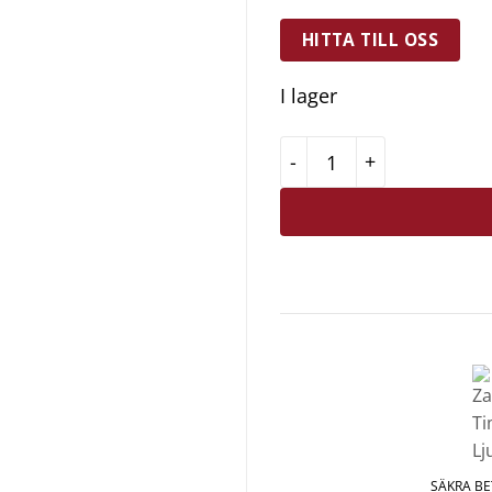
HITTA TILL OSS
I lager
Zassenhaus Timer Lju
SÄKRA B