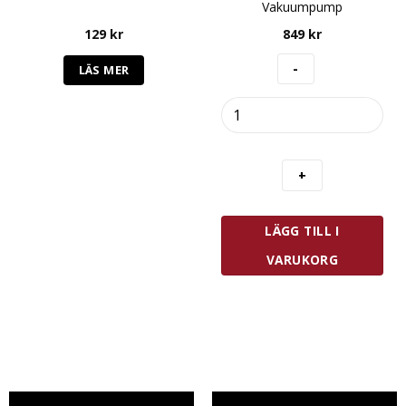
Vakuumpump
129
kr
849
kr
LÄS MER
Zwilling
Fresh
&
Save
Vakuumpump
mängd
LÄGG TILL I
VARUKORG