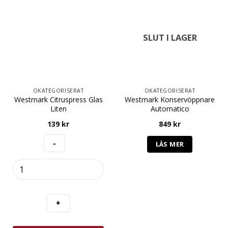
SLUT I LAGER
OKATEGORISERAT
OKATEGORISERAT
Westmark Citruspress Glas
Westmark Konservöppnare
Liten
Automatico
139
kr
849
kr
LÄS MER
Westmark
Citruspress
Glas
Liten
mängd