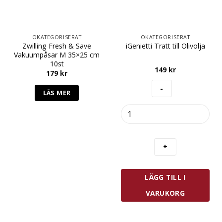
OKATEGORISERAT
OKATEGORISERAT
Zwilling Fresh & Save
iGenietti Tratt till Olivolja
Vakuumpåsar M 35×25 cm
10st
149
kr
179
kr
LÄS MER
iGenietti
Tratt
till
Olivolja
mängd
LÄGG TILL I
VARUKORG