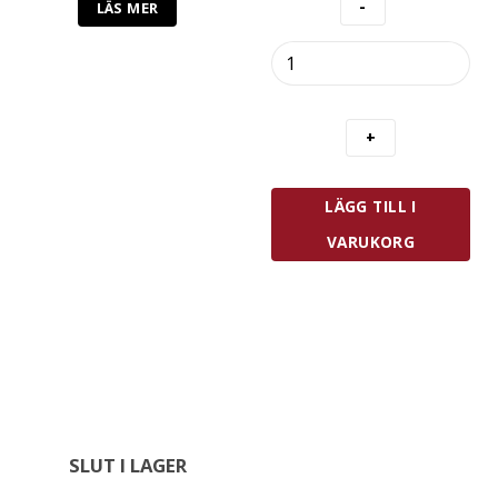
LÄS MER
Zwilling
Fresh
&
Save
Vakuumbehållare
L
Glas
LÄGG TILL I
2
L
VARUKORG
mängd
SLUT I LAGER