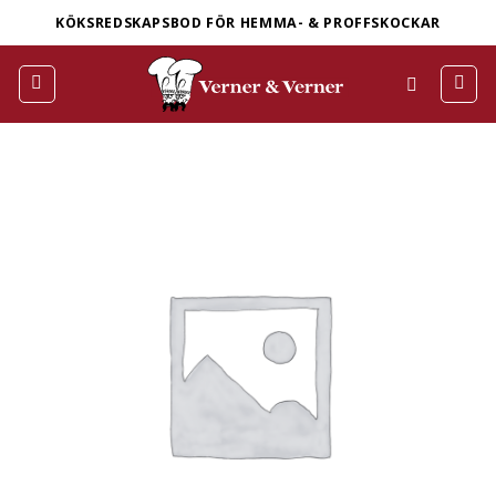
Skip
KÖKSREDSKAPSBOD FÖR HEMMA- & PROFFSKOCKAR
to
content