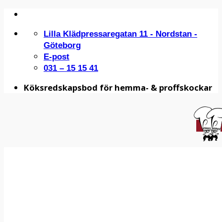
Skip
to
Lilla Klädpressaregatan 11 - Nordstan -
content
Göteborg
E-post
031 – 15 15 41
Köksredskapsbod för hemma- & proffskockar