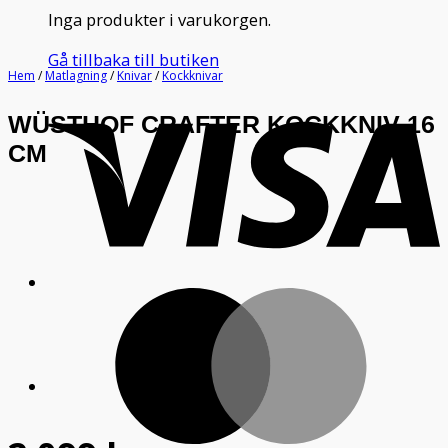
Inga produkter i varukorgen.
Gå tillbaka till butiken
Hem
/
Matlagning
/
Knivar
/
Kockknivar
V
WÜSTHOF CRAFTER KOCKKNIV 16
CM
M