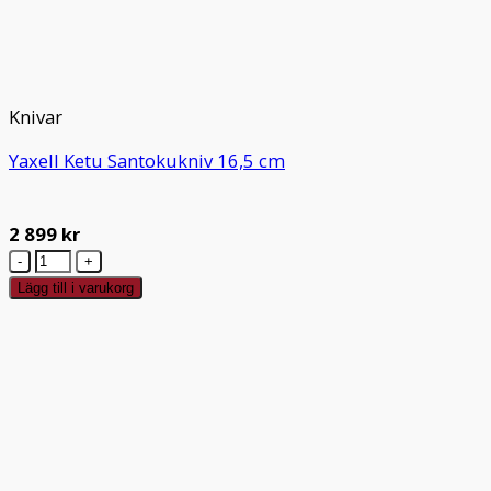
Knivar
Yaxell Ketu Santokukniv 16,5 cm
2 899
kr
Yaxell
Ketu
Lägg till i varukorg
Santokukniv
16,5
cm
mängd