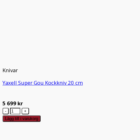
Knivar
Yaxell Super Gou Kockkniv 20 cm
5 699
kr
Yaxell
Super
Lägg till i varukorg
Gou
Kockkniv
20