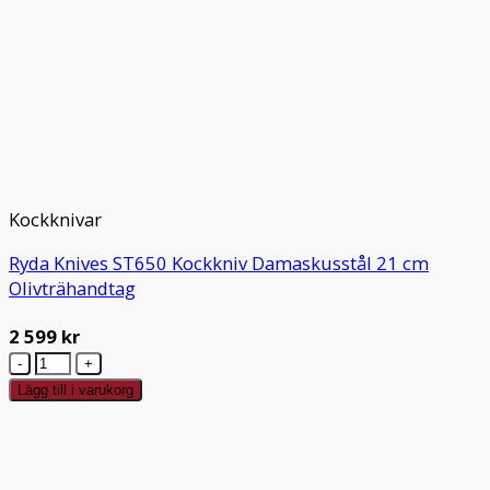
Kockknivar
Ryda Knives ST650 Kockkniv Damaskusstål 21 cm
Olivträhandtag
2 599
kr
Ryda
Knives
Lägg till i varukorg
ST650
Kockkniv
Damaskusstål
21