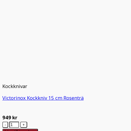
Kockknivar
Victorinox Kockkniv 15 cm Rosenträ
949
kr
Victorinox
Kockkniv