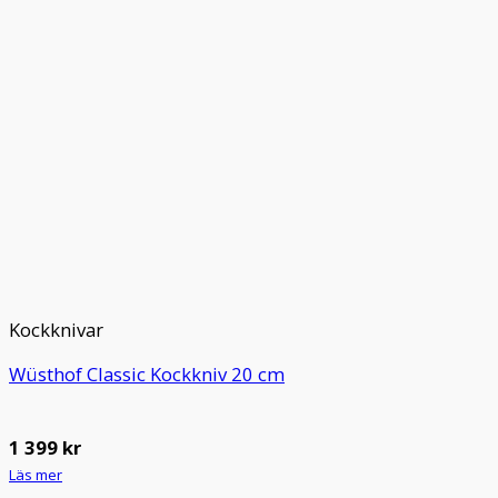
Kockknivar
Wüsthof Classic Kockkniv 20 cm
1 399
kr
Läs mer