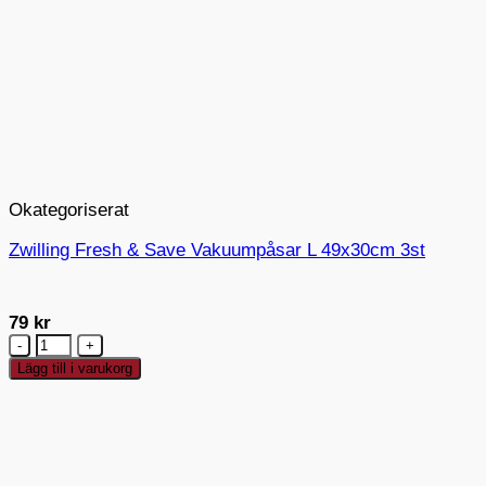
Okategoriserat
Zwilling Fresh & Save Vakuumpåsar L 49x30cm 3st
79
kr
Zwilling
Fresh
Lägg till i varukorg
&
Save
Vakuumpåsar
L
49x30cm