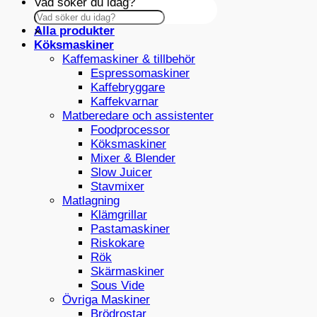
Vad söker du idag?
Alla produkter
×
Köksmaskiner
Kaffemaskiner & tillbehör
Espressomaskiner
Kaffebryggare
Kaffekvarnar
Matberedare och assistenter
Foodprocessor
Köksmaskiner
Mixer & Blender
Slow Juicer
Stavmixer
Matlagning
Klämgrillar
Pastamaskiner
Riskokare
Rök
Skärmaskiner
Sous Vide
Övriga Maskiner
Brödrostar