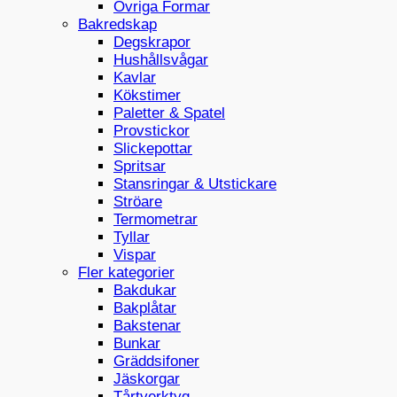
Övriga Formar
Bakredskap
Degskrapor
Hushållsvågar
Kavlar
Kökstimer
Paletter & Spatel
Provstickor
Slickepottar
Spritsar
Stansringar & Utstickare
Ströare
Termometrar
Tyllar
Vispar
Fler kategorier
Bakdukar
Bakplåtar
Bakstenar
Bunkar
Gräddsifoner
Jäskorgar
Tårtverktyg