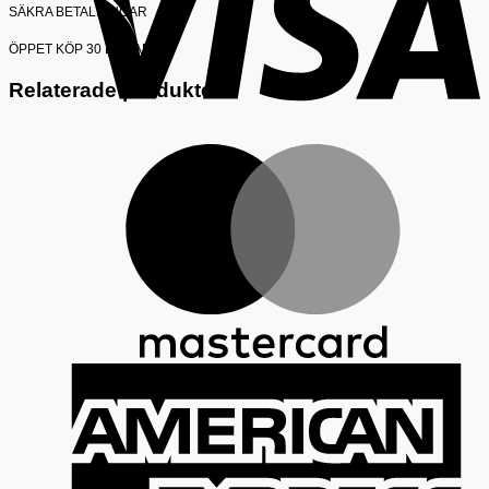
SÄKRA BETALNINGAR
ÖPPET KÖP 30 DAGAR
Relaterade produkter
M
A
E