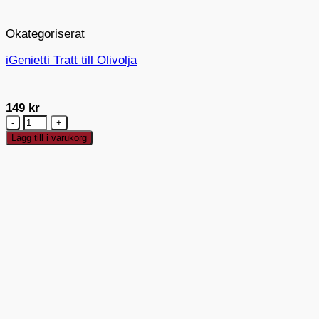
Okategoriserat
iGenietti Tratt till Olivolja
149
kr
iGenietti
Tratt
Lägg till i varukorg
till
Olivolja
mängd