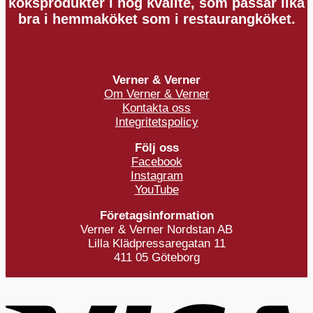
köksprodukter i hög kvalité, som passar lika
bra i hemmaköket som i restaurangköket.
Verner & Verner
Om Verner & Verner
Kontakta oss
Integritetspolicy
Följ oss
Facebook
Instagram
YouTube
Företagsinformation
Verner & Verner Nordstan AB
Lilla Klädpressaregatan 11
411 05 Göteborg
V