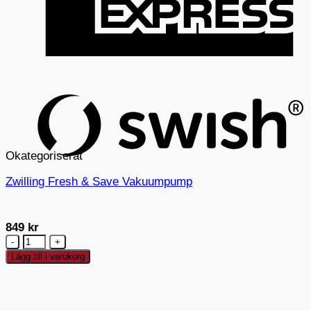
S
(
Okategoriserat
Zwilling Fresh & Save Vakuumpump
849
kr
Zwilling
Fresh
Lägg till i varukorg
&
Save
Vakuumpump
mängd