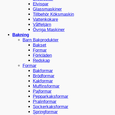
Elvispar
Glassmaskiner
Tillbehör Köksmaskin
Vattenkokare
Våffeljärn
Övriga Maskiner
Bakning
Barn Bakprodukter
Bakset
Formar
Förkläden
Redskap
Formar
Bakformar
Brödformar
Kakformar
Muffinsformar
Pajformar
Pepparkaksformar
Pralinformar
Sockerkaksformar
Springformar