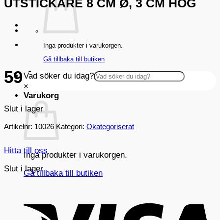
UTSTICKARE 8 CM Ø, 3 CM HÖG
Inga produkter i varukorgen.
Gå tillbaka till butiken
59
kr
Vad söker du idag?
×
Varukorg
Slut i lager
Artikelnr:
10026
Kategori:
Okategoriserat
Hitta till oss
Inga produkter i varukorgen.
Slut i lager
Gå tillbaka till butiken
V