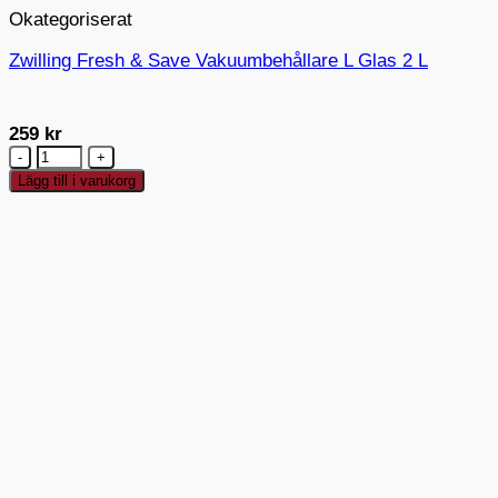
Okategoriserat
Zwilling Fresh & Save Vakuumbehållare L Glas 2 L
259
kr
Zwilling
Fresh
Lägg till i varukorg
&
Save
Vakuumbehållare
L
Glas
2
L
mängd