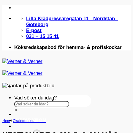
Skip
to
Lilla Klädpressaregatan 11 - Nordstan -
content
Göteborg
E-post
031 – 15 15 41
Köksredskapsbod för hemma- & proffskockar
Vad söker du idag?
×
INSPIRATION
Hem
/
Okategoriserat