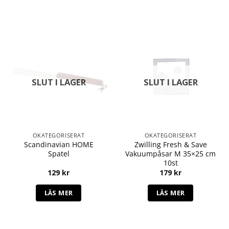
SLUT I LAGER
SLUT I LAGER
OKATEGORISERAT
OKATEGORISERAT
Scandinavian HOME
Zwilling Fresh & Save
Spatel
Vakuumpåsar M 35×25 cm
10st
129
kr
179
kr
LÄS MER
LÄS MER