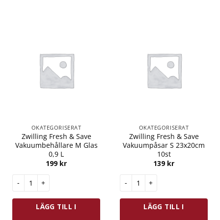
OKATEGORISERAT
OKATEGORISERAT
Zwilling Fresh & Save
Zwilling Fresh & Save
Vakuumbehållare M Glas
Vakuumpåsar S 23x20cm
0,9 L
10st
199
kr
139
kr
Zwilling Fresh & Save Vakuumbehållare M Glas 0,9 L mängd
Zwilling Fresh & Save Vakuump
LÄGG TILL I
LÄGG TILL I