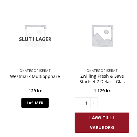
SLUT I LAGER
OKATEGORISERAT
OKATEGORISERAT
Zwilling Fresh & Save
Westmark Multiöppnare
Startset 7 Delar – Glas
129
kr
1 129
kr
Zwilling Fresh & Save Startset 
LÄS MER
LÄGG TILL I
VARUKORG