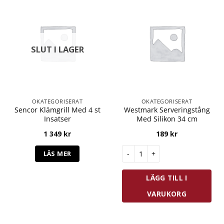
SLUT I LAGER
OKATEGORISERAT
OKATEGORISERAT
Sencor Klämgrill Med 4 st
Westmark Serveringstång
Insatser
Med Silikon 34 cm
1 349
kr
189
kr
Westmark Serveringstång Med 
LÄS MER
LÄGG TILL I
VARUKORG