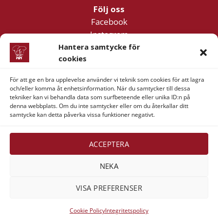
Följ oss
Facebook
Instagram
YouTube
Hantera samtycke för
cookies
För att ge en bra upplevelse använder vi teknik som cookies för att lagra
Företagsinformation
och/eller komma åt enhetsinformation. När du samtycker till dessa
Verner & Verner Nordstan AB
tekniker kan vi behandla data som surfbeteende eller unika ID:n på
denna webbplats. Om du inte samtycker eller om du återkallar ditt
Lilla Klädpressaregatan 11
samtycke kan detta påverka vissa funktioner negativt.
411 05 Göteborg
ACCEPTERA
NEKA
Visa
MasterCard
American
Swish
VISA PREFERENSER
Express
(SE)
Alla rättigheter reserverade 2026 ©
Verner & Verner
Cookie Policy
Integritetspolicy
Nordstan AB