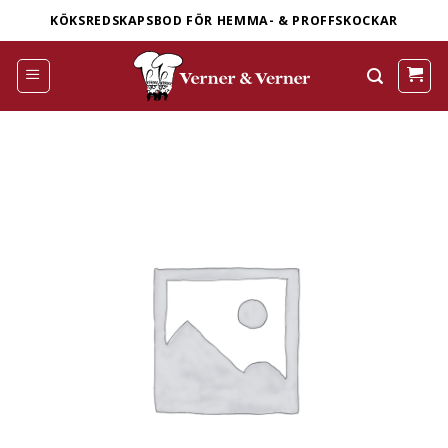
Skip
KÖKSREDSKAPSBOD FÖR HEMMA- & PROFFSKOCKAR
to
content