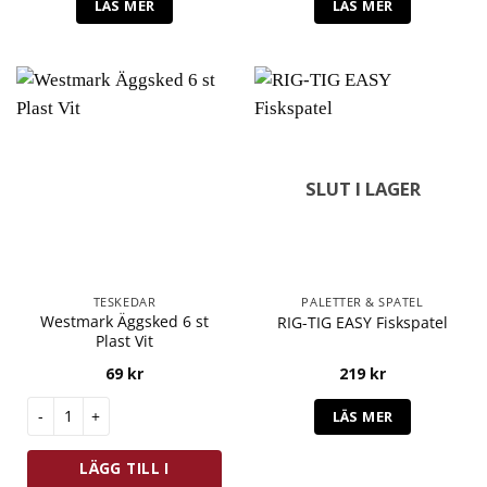
LÄS MER
LÄS MER
SLUT I LAGER
TESKEDAR
PALETTER & SPATEL
Westmark Äggsked 6 st
RIG-TIG EASY Fiskspatel
Plast Vit
69
kr
219
kr
Westmark Äggsked 6 st Plast Vit mängd
LÄS MER
LÄGG TILL I