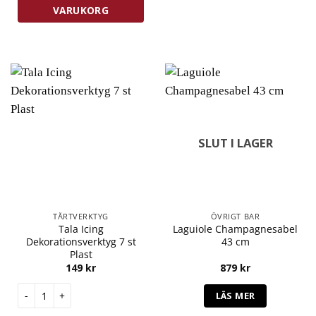
VARUKORG
SLUT I LAGER
TÅRTVERKTYG
ÖVRIGT BAR
Tala Icing
Laguiole Champagnesabel
Dekorationsverktyg 7 st
43 cm
Plast
149
kr
879
kr
Tala Icing Dekorationsverktyg 7 st Plast mängd
LÄS MER