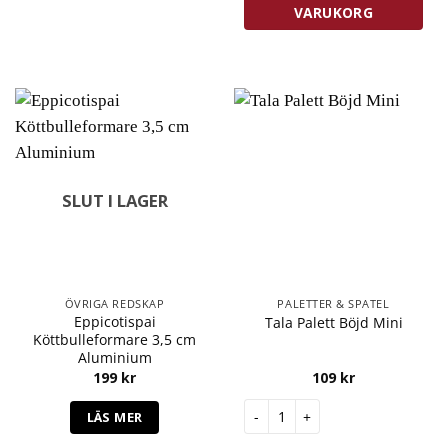
VARUKORG
SLUT I LAGER
ÖVRIGA REDSKAP
PALETTER & SPATEL
Eppicotispai
Tala Palett Böjd Mini
Köttbulleformare 3,5 cm
Aluminium
199
kr
109
kr
Tala Palett Böjd Mini mängd
LÄS MER