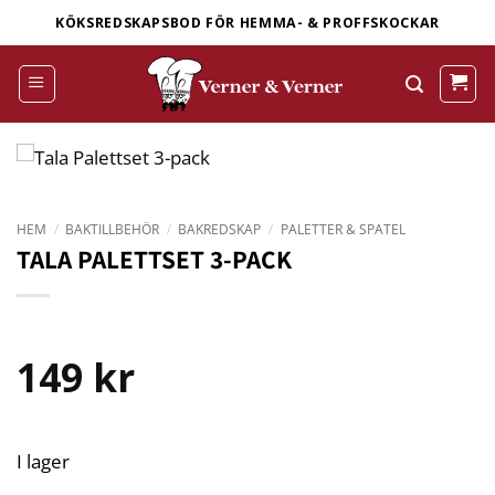
Skip
KÖKSREDSKAPSBOD FÖR HEMMA- & PROFFSKOCKAR
to
content
HEM
/
BAKTILLBEHÖR
/
BAKREDSKAP
/
PALETTER & SPATEL
TALA PALETTSET 3-PACK
149
kr
I lager