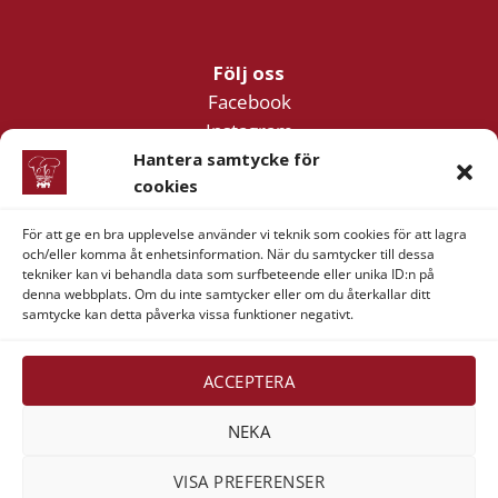
Följ oss
Facebook
Instagram
YouTube
Hantera samtycke för
cookies
För att ge en bra upplevelse använder vi teknik som cookies för att lagra
Företagsinformation
och/eller komma åt enhetsinformation. När du samtycker till dessa
Verner & Verner Nordstan AB
tekniker kan vi behandla data som surfbeteende eller unika ID:n på
denna webbplats. Om du inte samtycker eller om du återkallar ditt
Lilla Klädpressaregatan 11
samtycke kan detta påverka vissa funktioner negativt.
411 05 Göteborg
ACCEPTERA
NEKA
Visa
MasterCard
American
Swish
VISA PREFERENSER