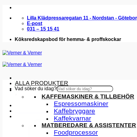
Skip
to
Lilla Klädpressaregatan 11 - Nordstan - Götebo
content
E-post
031 – 15 15 41
Köksredskapsbod för hemma- & proffskockar
ALLA PRODUKTER
Vad söker du idag?
KÖKSMASKINER
×
KAFFEMASKINER & TILLBEHÖR
Espressomaskiner
Kaffebryggare
INSPIRATION
Kaffekvarnar
MATBEREDARE & ASSISTENTER
Foodprocessor