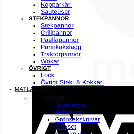
Kopparkärl
Sauteuser
STEKPANNOR
Stekpannor
Grillpannor
Paellapannor
Pannkakslagg
Traktörpannor
Wokar
ÖVRIGT
Lock
Övrigt Stek- & Kokkärl
MATLAGNING
KNIVAR
Brödknivar
Filéknivar
Grönsaksknivar
Knivset
Kockknivar