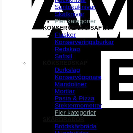
Santokuknivar
Skalknivar
Fler kategorier
KONSERVERA & SAFTA
Flaskor
Konserveringsburkar
Redskap
Saftsil
KÖKSREDSKAP
Durkslag
Konservöppnare
Mandoliner
Mortlar
Pasta & Pizza
Stektermometrar
Fler kategorier
SKÄRBRÄDOR
Brödskärbräda