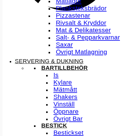
Matlådor
Planksteksbrädor
Pizzastenar
Rivsalt & Kryddor
Mat & Delikatesser
Salt- & Pepparkvarnar
Saxar
Övrigt Matlagning
SERVERING & DUKNING
BARTILLBEHÖR
Is
Kylare
Mätmått
Shakers
Vinställ
Öppnare
Övrigt Bar
BESTICK
Bestickset