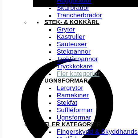
Huggbrädor
Skärbrädor
Trancherbrädor
STEK- & KOKKÄRL
Grytor
Kastruller
Sauteuser
Stekpannor
Traktörpannor
Tryckkokare
Fler kategorier
UGNSFORMAR
Lergrytor
Ramekiner
Stekfat
Suffléformar
Ugnsformar
FLER KATEGORIER
Fingerskydd & Skyddhands