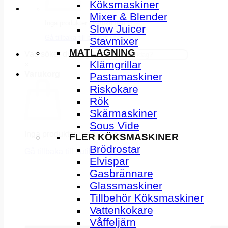
Köksmaskiner
Mixer & Blender
Inga produkter i varukorgen.
Slow Juicer
Gå tillbaka till butiken
Stavmixer
MATLAGNING
Vad söker du idag?
Klämgrillar
×
Varukorg
Pastamaskiner
Riskokare
Rök
Skärmaskiner
Sous Vide
Inga produkter i varukorgen.
FLER KÖKSMASKINER
Brödrostar
Gå tillbaka till butiken
Elvispar
Gasbrännare
Glassmaskiner
Tillbehör Köksmaskiner
Vattenkokare
Våffeljärn