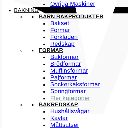
Övriga Maskiner
BAKNING
BARN BAKPRODUKTER
Bakset
Formar
Förkläden
Redskap
FORMAR
Bakformar
Brödformar
Muffinsformar
Pajformar
Sockerkaksformar
Springformar
Fler kategorier
BAKREDSKAP
Hushållsvågar
Kavlar
Måttsatser