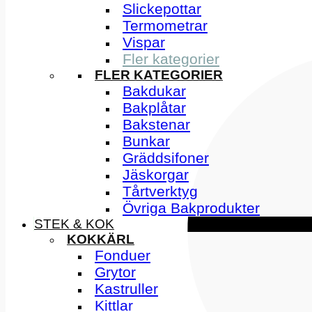
Slickepottar
Termometrar
Vispar
Fler kategorier
FLER KATEGORIER
Bakdukar
Bakplåtar
Bakstenar
Bunkar
Gräddsifoner
Jäskorgar
Tårtverktyg
Övriga Bakprodukter
STEK & KOK
KOKKÄRL
Fonduer
Grytor
Kastruller
Kittlar