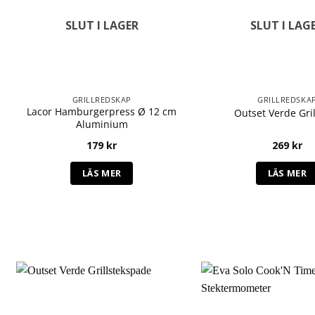
SLUT I LAGER
SLUT I LAG
GRILLREDSKAP
GRILLREDSKA
Lacor Hamburgerpress Ø 12 cm
Outset Verde Gri
Aluminium
179
kr
269
kr
LÄS MER
LÄS MER