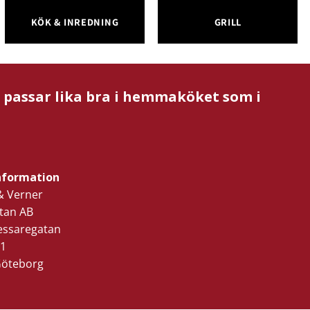
KÖK & INREDNING
GRILL
m passar lika bra i hemmaköket som i
nformation
& Verner
tan AB
ressaregatan
1
Göteborg