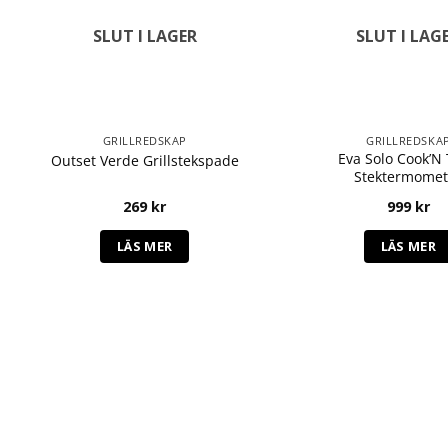
SLUT I LAGER
SLUT I LAG
GRILLREDSKAP
GRILLREDSKA
Eva Solo Cook’N
Outset Verde Grillstekspade
Stektermomet
269
kr
999
kr
LÄS MER
LÄS MER