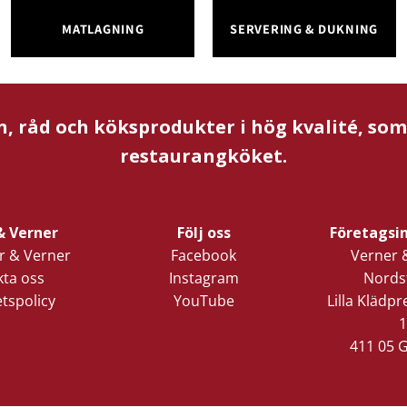
MATLAGNING
SERVERING & DUKNING
n, råd och köksprodukter i hög kvalité, so
restaurangköket.
& Verner
Följ oss
Företagsi
 & Verner
Facebook
Verner 
ta oss
Instagram
Nords
etspolicy
YouTube
Lilla Klädp
1
411 05 