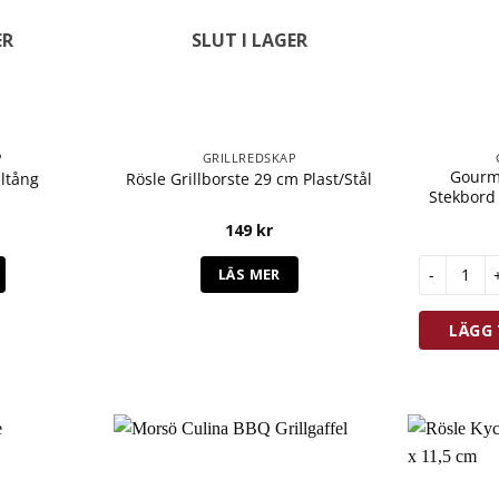
ER
SLUT I LAGER
P
GRILLREDSKAP
Gourme
lltång
Rösle Grillborste 29 cm Plast/Stål
Stekbord
149
kr
Gourmetst
LÄS MER
LÄGG 