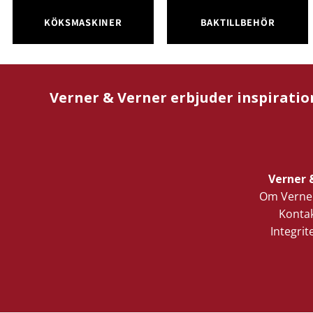
KÖKSMASKINER
BAKTILLBEHÖR
Verner & Verner erbjuder inspiratio
Verner 
Om Verner
Kontak
Integrit