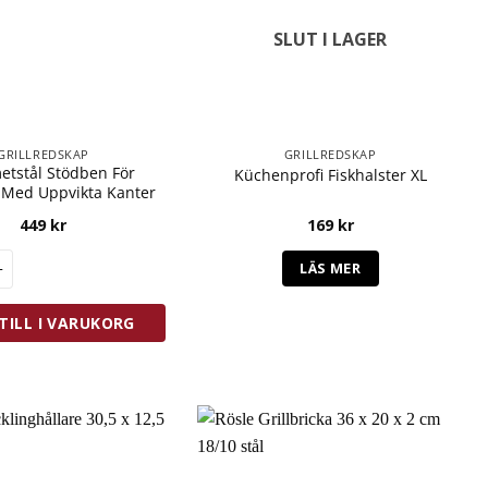
SLUT I LAGER
GRILLREDSKAP
GRILLREDSKAP
tstål Stödben För
Küchenprofi Fiskhalster XL
 Med Uppvikta Kanter
449
kr
169
kr
ål Stödben För Stekbord Med Uppvikta Kanter mängd
LÄS MER
TILL I VARUKORG