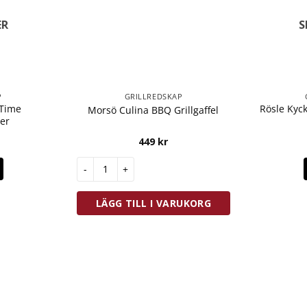
ER
S
P
GRILLREDSKAP
 Time
Rösle Kyck
Morsö Culina BBQ Grillgaffel
er
449
kr
Morsö Culina BBQ Grillgaffel mängd
LÄGG TILL I VARUKORG