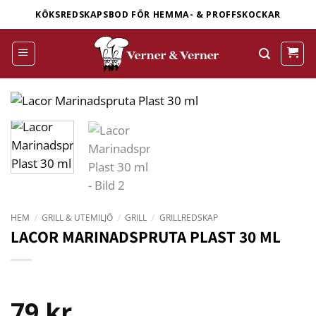
Skip
KÖKSREDSKAPSBOD FÖR HEMMA- & PROFFSKOCKAR
to
content
HEM
/
GRILL & UTEMILJÖ
/
GRILL
/
GRILLREDSKAP
LACOR MARINADSPRUTA PLAST 30 ML
79
kr