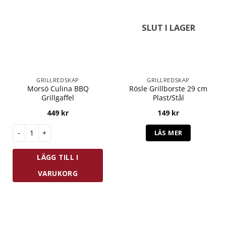
SLUT I LAGER
GRILLREDSKAP
GRILLREDSKAP
Morsö Culina BBQ
Rösle Grillborste 29 cm
Grillgaffel
Plast/Stål
449
kr
149
kr
Morsö Culina BBQ Grillgaffel mängd
LÄS MER
LÄGG TILL I
VARUKORG