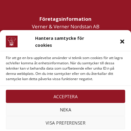
Företagsinformation
Verner & Verner Nordstan AB
Lilla Klädpressaregatan 11
Hantera samtycke för
411 05 Göteborg
cookies
För att ge en bra upplevelse använder vi teknik som cookies för att lagra
och/eller komma åt enhetsinformation. När du samtycker till dessa
tekniker kan vi behandla data som surfbeteende eller unika ID:n på
denna webbplats. Om du inte samtycker eller om du återkallar ditt
samtycke kan detta påverka vissa funktioner negativt.
Visa
MasterCard
American
Swish
Express
(SE)
Alla rättigheter reserverade 2026 ©
Verner & Verner
ACCEPTERA
Nordstan AB
NEKA
VISA PREFERENSER