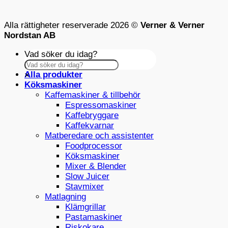
Alla rättigheter reserverade 2026 ©
Verner & Verner
Nordstan AB
Vad söker du idag?
Alla produkter
×
Köksmaskiner
Kaffemaskiner & tillbehör
Espressomaskiner
Kaffebryggare
Kaffekvarnar
Matberedare och assistenter
Foodprocessor
Köksmaskiner
Mixer & Blender
Slow Juicer
Stavmixer
Matlagning
Klämgrillar
Pastamaskiner
Riskokare