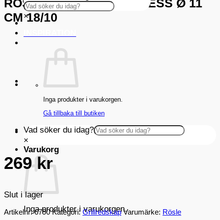
RÖSLE HAMBURGERPRESS Ø 11
CM 18/10
×
INSPIRATION
Inga produkter i varukorgen.
Gå tillbaka till butiken
Vad söker du idag?
×
Varukorg
269
kr
Slut i lager
Inga produkter i varukorgen.
Artikelnr:
6790
Kategori:
Grillredskap
Varumärke:
Rösle