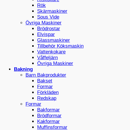
Rök
Skärmaskiner
Sous Vide
Övriga Maskiner
Brödrostar
Elvispar
Glassmaskiner
Tillbehör Köksmaskin
Vattenkokare
Våffeljärn
Övriga Maskiner
Bakning
Barn Bakprodukter
Bakset
Formar
Förkläden
Redskap
Formar
Bakformar
Brödformar
Kakformar
Muffinsformar