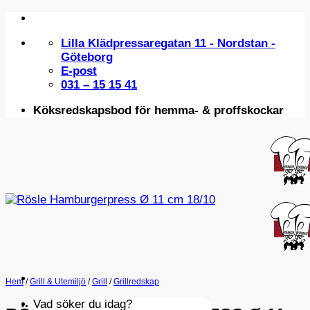
Skip
to
Lilla Klädpressaregatan 11 - Nordstan -
content
Göteborg
E-post
031 – 15 15 41
Köksredskapsbod för hemma- & proffskockar
Hem
/
Grill & Utemiljö
/
Grill
/
Grillredskap
Vad söker du idag?