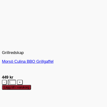
Grillredskap
Morsö Culina BBQ Grillgaffel
449
kr
Morsö
Culina
Lägg till i varukorg
BBQ
Grillgaffel
mängd