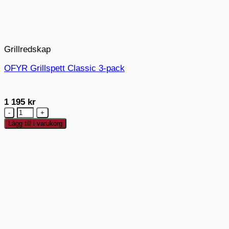
Grillredskap
OFYR Grillspett Classic 3-pack
1 195
kr
OFYR
Grillspett
Lägg till i varukorg
Classic
3-
pack
mängd