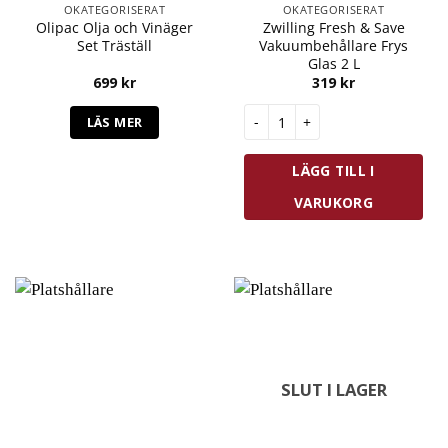
OKATEGORISERAT
OKATEGORISERAT
Olipac Olja och Vinäger
Zwilling Fresh & Save
Set Träställ
Vakuumbehållare Frys
Glas 2 L
699
kr
319
kr
Zwilling Fresh & Save Vakuumbe
LÄS MER
LÄGG TILL I
VARUKORG
SLUT I LAGER