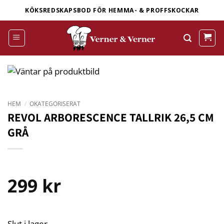
Skip
KÖKSREDSKAPSBOD FÖR HEMMA- & PROFFSKOCKAR
to
content
HEM
/
OKATEGORISERAT
REVOL ARBORESCENCE TALLRIK 26,5 CM
GRÅ
299
kr
Slut i lager