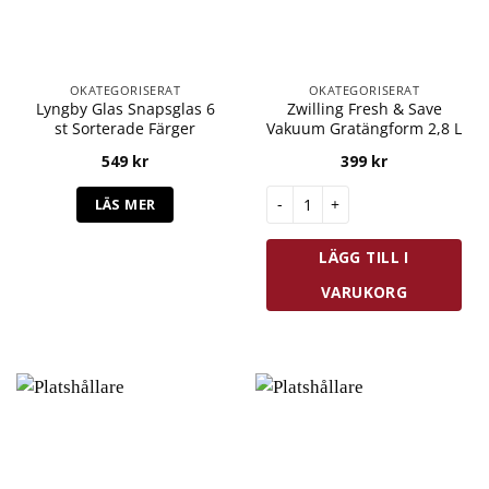
OKATEGORISERAT
OKATEGORISERAT
Lyngby Glas Snapsglas 6
Zwilling Fresh & Save
st Sorterade Färger
Vakuum Gratängform 2,8 L
549
kr
399
kr
Zwilling Fresh & Save Vakuum 
LÄS MER
LÄGG TILL I
VARUKORG