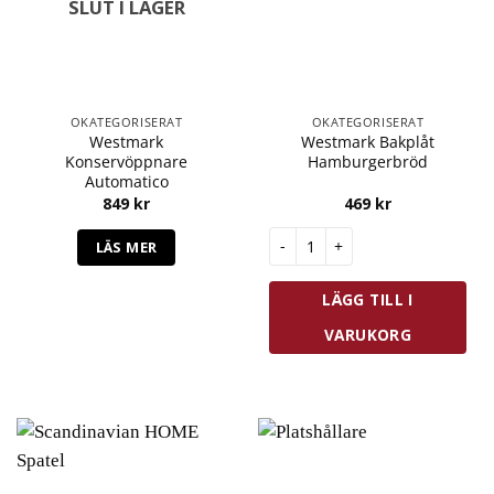
SLUT I LAGER
OKATEGORISERAT
OKATEGORISERAT
Westmark
Westmark Bakplåt
Konservöppnare
Hamburgerbröd
Automatico
849
kr
469
kr
Westmark Bakplåt Hamburger
LÄS MER
LÄGG TILL I
VARUKORG