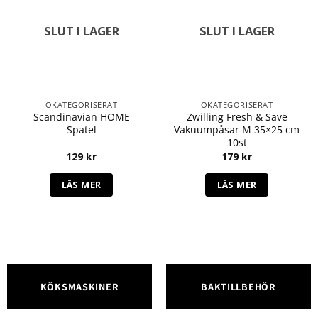
SLUT I LAGER
SLUT I LAGER
OKATEGORISERAT
OKATEGORISERAT
Scandinavian HOME
Zwilling Fresh & Save
Spatel
Vakuumpåsar M 35×25 cm
10st
129
kr
179
kr
LÄS MER
LÄS MER
KÖKSMASKINER
BAKTILLBEHÖR