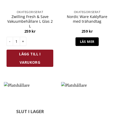
OKATEGORISERAT
OKATEGORISERAT
Zwilling Fresh & Save
Nordic Ware Kaklyftare
Vakuumbehållare L Glas 2
med trähandtag
L
259
kr
259
kr
Zwilling Fresh & Save Vakuumbehållare L Glas 2 L mängd
LÄS MER
LÄGG TILL I
VARUKORG
SLUT I LAGER