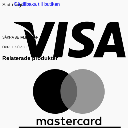
Gå tillbaka till butiken
Slut i lager
V
SÄKRA BETALNINGAR
ÖPPET KÖP 30 DAGAR
Relaterade produkter
M