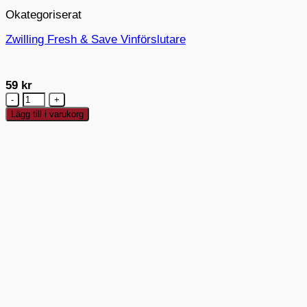
Okategoriserat
Zwilling Fresh & Save Vinförslutare
59
kr
Zwilling
Fresh
Lägg till i varukorg
&
Save
Vinförslutare
mängd