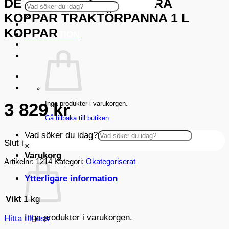
DE BUYER PRIMA MATERA
KOPPAR TRAKTÖRPANNA 1 L
×
KOPPAR
INSPIRATION
Inga produkter i varukorgen.
3 829
kr
Gå tillbaka till butiken
Vad söker du idag?
Slut i lager
×
Varukorg
Artikelnr:
1214
Kategori:
Okategoriserat
Ytterligare information
Vikt
1 kg
Inga produkter i varukorgen.
Hitta till oss