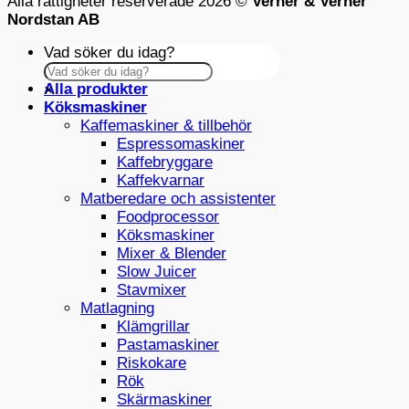
Alla rättigheter reserverade 2026 ©
Verner & Verner
Nordstan AB
Vad söker du idag?
Alla produkter
×
Köksmaskiner
Kaffemaskiner & tillbehör
Espressomaskiner
Kaffebryggare
Kaffekvarnar
Matberedare och assistenter
Foodprocessor
Köksmaskiner
Mixer & Blender
Slow Juicer
Stavmixer
Matlagning
Klämgrillar
Pastamaskiner
Riskokare
Rök
Skärmaskiner