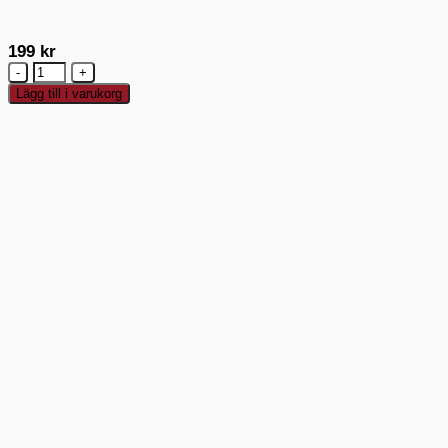
199
kr
Zwilling
Fresh
Lägg till i varukorg
&
Save
Vakuumbehållare
M
Glas
0,9
L
mängd