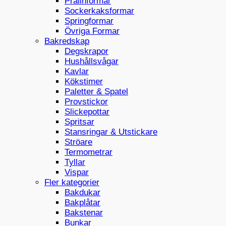
Pralinformar
Sockerkaksformar
Springformar
Övriga Formar
Bakredskap
Degskrapor
Hushållsvågar
Kavlar
Kökstimer
Paletter & Spatel
Provstickor
Slickepottar
Spritsar
Stansringar & Utstickare
Ströare
Termometrar
Tyllar
Vispar
Fler kategorier
Bakdukar
Bakplåtar
Bakstenar
Bunkar