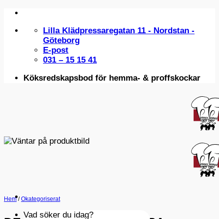
Skip
to
Lilla Klädpressaregatan 11 - Nordstan -
content
Göteborg
E-post
031 – 15 15 41
Köksredskapsbod för hemma- & proffskockar
Hem
/
Okategoriserat
Vad söker du idag?