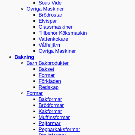
Sous Vide
Övriga Maskiner
Brödrostar
Elvispar
Glassmaskiner
Tillbehör Köksmaskin
Vattenkokare
Våffeljärn
Övriga Maskiner
Bakning
Barn Bakprodukter
Bakset
Formar
Förkläden
Redskap
Formar
Bakformar
Brödformar
Kakformar
Muffinsformar
Pajformar
Pepparkaksformar