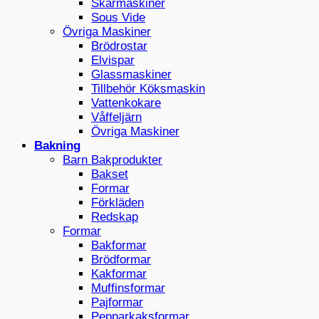
Skärmaskiner
Sous Vide
Övriga Maskiner
Brödrostar
Elvispar
Glassmaskiner
Tillbehör Köksmaskin
Vattenkokare
Våffeljärn
Övriga Maskiner
Bakning
Barn Bakprodukter
Bakset
Formar
Förkläden
Redskap
Formar
Bakformar
Brödformar
Kakformar
Muffinsformar
Pajformar
Pepparkaksformar