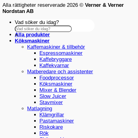
Alla rättigheter reserverade 2026 ©
Verner & Verner
Nordstan AB
Vad söker du idag?
Alla produkter
×
Köksmaskiner
Kaffemaskiner & tillbehör
Espressomaskiner
Kaffebryggare
Kaffekvarnar
Matberedare och assistenter
Foodprocessor
Köksmaskiner
Mixer & Blender
Slow Juicer
Stavmixer
Matlagning
Klämgrillar
Pastamaskiner
Riskokare
Rök