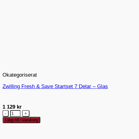
Okategoriserat
Zwilling Fresh & Save Startset 7 Delar – Glas
1 129
kr
Zwilling
Fresh
Lägg till i varukorg
&
Save
Startset