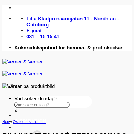
Skip
to
Lilla Klädpressaregatan 11 - Nordstan -
content
Göteborg
E-post
031 – 15 15 41
Köksredskapsbod för hemma- & proffskockar
Vad söker du idag?
×
INSPIRATION
Hem
/
Okategoriserat