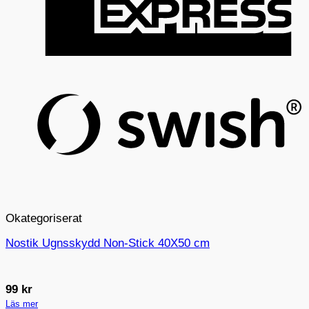
S
(
Okategoriserat
Nostik Ugnsskydd Non-Stick 40X50 cm
99
kr
Läs mer