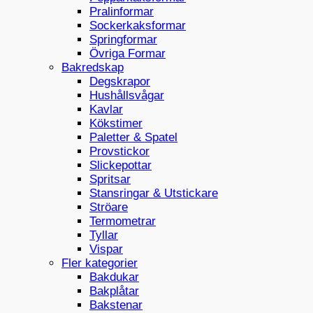
Pralinformar
Sockerkaksformar
Springformar
Övriga Formar
Bakredskap
Degskrapor
Hushållsvågar
Kavlar
Kökstimer
Paletter & Spatel
Provstickor
Slickepottar
Spritsar
Stansringar & Utstickare
Ströare
Termometrar
Tyllar
Vispar
Fler kategorier
Bakdukar
Bakplåtar
Bakstenar