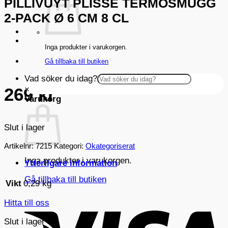
PILLIVUYT PLISSÉ TERMOSMUGG
2-PACK Ø 6 CM 8 CL
Inga produkter i varukorgen.
Gå tillbaka till butiken
Vad söker du idag?
×
269
kr
Varukorg
Slut i lager
Artikelnr:
7215
Kategori:
Okategoriserat
Inga produkter i varukorgen.
Ytterligare information
Gå tillbaka till butiken
Vikt
0,29 kg
V
Hitta till oss
Slut i lager