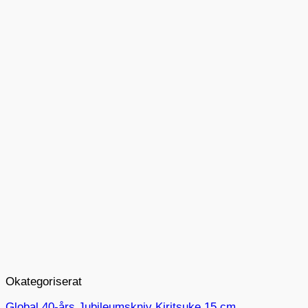
Okategoriserat
Global 40-års Jubileumskniv Kiritsuke 15 cm