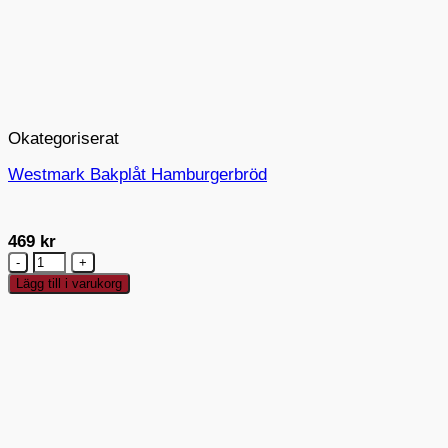
Okategoriserat
Westmark Bakplåt Hamburgerbröd
469
kr
Westmark
Bakplåt
Lägg till i varukorg
Hamburgerbröd
mängd