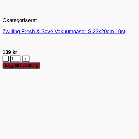
Okategoriserat
Zwilling Fresh & Save Vakuumpåsar S 23x20cm 10st
139
kr
Zwilling
Fresh
Lägg till i varukorg
&
Save
Vakuumpåsar
S
23x20cm
10st
mängd