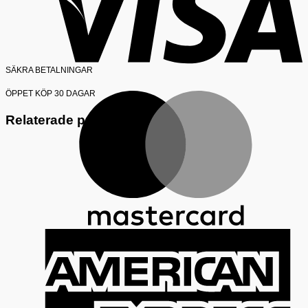
SÄKRA BETALNINGAR
ÖPPET KÖP 30 DAGAR
M
Relaterade produkter
A
E