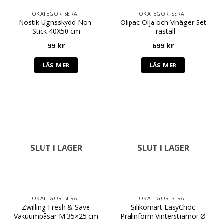
OKATEGORISERAT
OKATEGORISERAT
Nostik Ugnsskydd Non-
Olipac Olja och Vinäger Set
Stick 40X50 cm
Träställ
99
kr
699
kr
LÄS MER
LÄS MER
SLUT I LAGER
SLUT I LAGER
OKATEGORISERAT
OKATEGORISERAT
Zwilling Fresh & Save
Silikomart EasyChoc
Vakuumpåsar M 35×25 cm
Pralinform Vinterstjärnor Ø