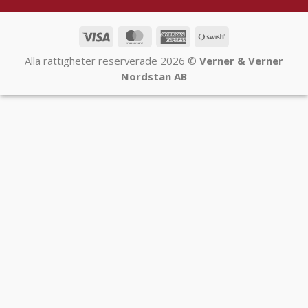
Visa
MasterCard
American
Swish
Express
(SE)
Alla rättigheter reserverade 2026 ©
Verner & Verner
Nordstan AB