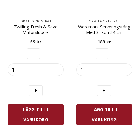
OKATEGORISERAT
OKATEGORISERAT
Zwilling Fresh & Save
Westmark Serveringstång
Vinförslutare
Med Silikon 34 cm
59
kr
189
kr
Zwilling
Westmark
Fresh
Serveringstång
&
Med
Save
Silikon
Vinförslutare
34
mängd
cm
mängd
LÄGG TILL I
LÄGG TILL I
VARUKORG
VARUKORG