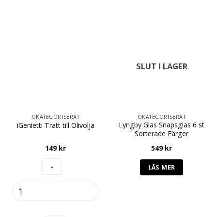
SLUT I LAGER
OKATEGORISERAT
OKATEGORISERAT
Lyngby Glas Snapsglas 6 st
iGenietti Tratt till Olivolja
Sorterade Färger
149
kr
549
kr
LÄS MER
iGenietti
Tratt
till
Olivolja