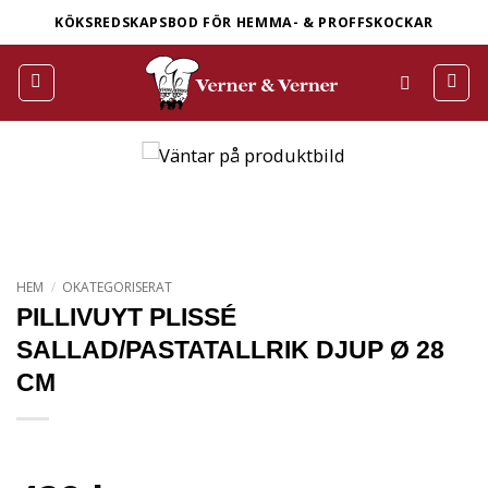
Skip
KÖKSREDSKAPSBOD FÖR HEMMA- & PROFFSKOCKAR
to
content
HEM
/
OKATEGORISERAT
PILLIVUYT PLISSÉ
SALLAD/PASTATALLRIK DJUP Ø 28
CM