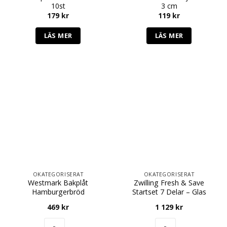
10st
3 cm
179
kr
119
kr
LÄS MER
LÄS MER
OKATEGORISERAT
OKATEGORISERAT
Westmark Bakplåt
Zwilling Fresh & Save
Hamburgerbröd
Startset 7 Delar – Glas
469
kr
1 129
kr