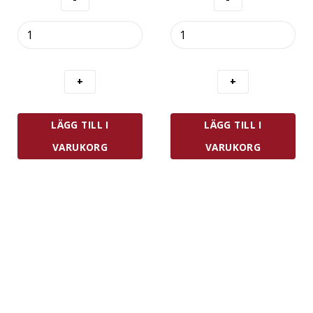
Westmark
Zwilling
Bakplåt
Fresh
Hamburgerbröd
&
mängd
Save
Startset
7
Delar
LÄGG TILL I
LÄGG TILL I
-
Glas
VARUKORG
VARUKORG
mängd