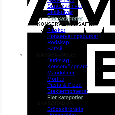
Santokuknivar
Skalknivar
Fler kategorier
KONSERVERA & SAFTA
Flaskor
Konserveringsburkar
Redskap
Saftsil
KÖKSREDSKAP
Durkslag
Konservöppnare
Mandoliner
Mortlar
Pasta & Pizza
Stektermometrar
Fler kategorier
SKÄRBRÄDOR
Brödskärbräda