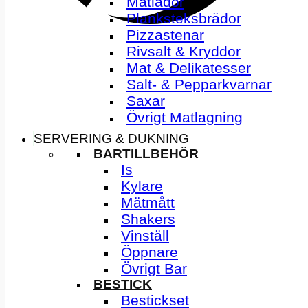
Matlådor
Planksteksbrädor
Pizzastenar
Rivsalt & Kryddor
Mat & Delikatesser
Salt- & Pepparkvarnar
Saxar
Övrigt Matlagning
SERVERING & DUKNING
BARTILLBEHÖR
Is
Kylare
Mätmått
Shakers
Vinställ
Öppnare
Övrigt Bar
BESTICK
Bestickset