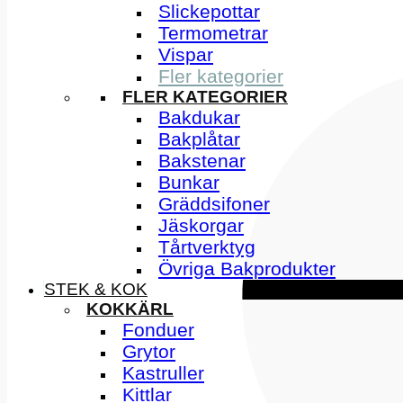
Slickepottar
Termometrar
Vispar
Fler kategorier
FLER KATEGORIER
Bakdukar
Bakplåtar
Bakstenar
Bunkar
Gräddsifoner
Jäskorgar
Tårtverktyg
Övriga Bakprodukter
STEK & KOK
KOKKÄRL
Fonduer
Grytor
Kastruller
Kittlar