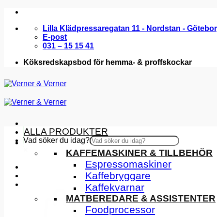
Skip
to
Lilla Klädpressaregatan 11 - Nordstan - Götebo
content
E-post
031 – 15 15 41
Köksredskapsbod för hemma- & proffskockar
ALLA PRODUKTER
Vad söker du idag?
KÖKSMASKINER
×
KAFFEMASKINER & TILLBEHÖR
Espressomaskiner
Kaffebryggare
INSPIRATION
Kaffekvarnar
MATBEREDARE & ASSISTENTER
Foodprocessor