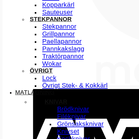
Kopparkärl
Sauteuser
STEKPANNOR
Stekpannor
Grillpannor
Paellapannor
Pannkakslagg
Traktörpannor
Wokar
ÖVRIGT
Lock
Övrigt Stek- & Kokkärl
MATLAGNING
KNIVAR
Brödknivar
Filéknivar
Grönsaksknivar
Knivset
Kockknivar