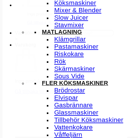
Köksmaskiner
Mixer & Blender
Inga produkter i varukorgen.
Slow Juicer
Gå tillbaka till butiken
Stavmixer
MATLAGNING
Vad söker du idag?
Klämgrillar
×
Varukorg
Pastamaskiner
Riskokare
Rök
Skärmaskiner
Sous Vide
Inga produkter i varukorgen.
FLER KÖKSMASKINER
Brödrostar
Gå tillbaka till butiken
Elvispar
Gasbrännare
Glassmaskiner
Tillbehör Köksmaskiner
Vattenkokare
Våffeljärn