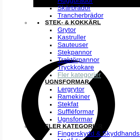
Huggbrädor
Skärbrädor
Trancherbrädor
STEK- & KOKKÄRL
Grytor
Kastruller
Sauteuser
Stekpannor
Traktörpannor
Tryckkokare
Fler kategorier
UGNSFORMAR
Lergrytor
Ramekiner
Stekfat
Suffléformar
Ugnsformar
FLER KATEGORIER
Fingerskydd & Skyddhands