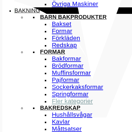
Övriga Maskiner
BAKNING
BARN BAKPRODUKTER
Bakset
Formar
Förkläden
Redskap
FORMAR
Bakformar
Brödformar
Muffinsformar
Pajformar
Sockerkaksformar
Springformar
Fler kategorier
BAKREDSKAP
Hushållsvågar
Kavlar
Måttsatser