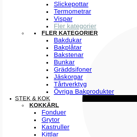
Slickepottar
Termometrar
Vispar
Fler kategorier
FLER KATEGORIER
Bakdukar
Bakplåtar
Bakstenar
Bunkar
Gräddsifoner
Jäskorgar
Tårtverktyg
Övriga Bakprodukter
STEK & KOK
KOKKÄRL
Fonduer
Grytor
Kastruller
Kittlar