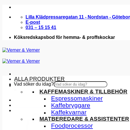
Skip
to
Lilla Klädpressaregatan 11 - Nordstan - Götebo
content
E-post
031 – 15 15 41
Köksredskapsbod för hemma- & proffskockar
ALLA PRODUKTER
Vad söker du idag?
KÖKSMASKINER
×
KAFFEMASKINER & TILLBEHÖR
Espressomaskiner
Kaffebryggare
INSPIRATION
Kaffekvarnar
MATBEREDARE & ASSISTENTER
Foodprocessor