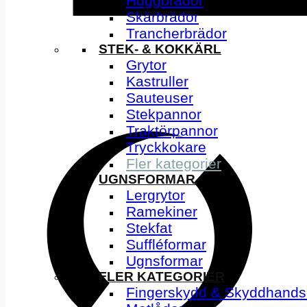
Huggbrädor
Skärbrädor
Trancherbrädor
STEK- & KOKKÄRL
Grytor
Kastruller
Sauteuser
Stekpannor
Traktörpannor
Tryckkokare
Fler kategorier
UGNSFORMAR
Lergrytor
Ramekiner
Stekfat
Suffléformar
Ugnsformar
FLER KATEGORIER
Fingerskydd & Skyddhands