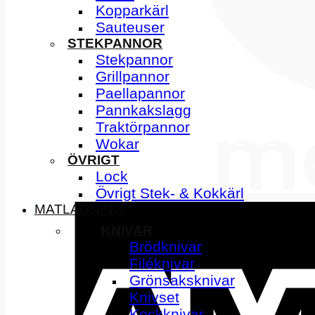
Kopparkärl
Sauteuser
STEKPANNOR
Stekpannor
Grillpannor
Paellapannor
Pannkakslagg
Traktörpannor
Wokar
ÖVRIGT
Lock
Övrigt Stek- & Kokkärl
MATLAGNING
KNIVAR
Brödknivar
Filéknivar
Grönsaksknivar
Knivset
Kockknivar