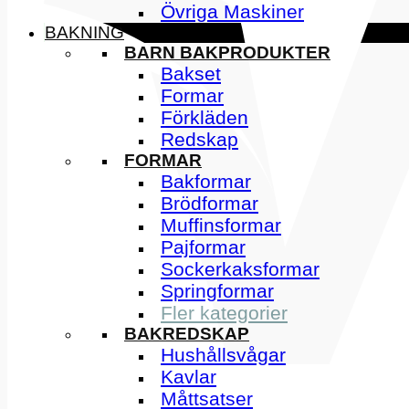
Övriga Maskiner
BAKNING
BARN BAKPRODUKTER
Bakset
Formar
Förkläden
Redskap
FORMAR
Bakformar
Brödformar
Muffinsformar
Pajformar
Sockerkaksformar
Springformar
Fler kategorier
BAKREDSKAP
Hushållsvågar
Kavlar
Måttsatser