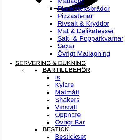
Matlådor
Planksteksbrädor
Pizzastenar
Rivsalt & Kryddor
Mat & Delikatesser
Salt- & Pepparkvarnar
Saxar
Övrigt Matlagning
SERVERING & DUKNING
BARTILLBEHÖR
Is
Kylare
Mätmått
Shakers
Vinställ
Öppnare
Övrigt Bar
BESTICK
Bestickset