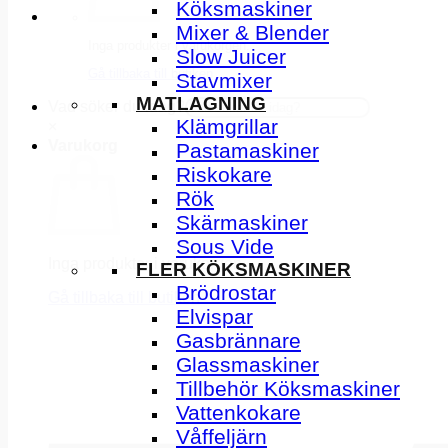
Köksmaskiner
Mixer & Blender
Inga produkter i varukorgen.
Slow Juicer
Gå tillbaka till butiken
Stavmixer
MATLAGNING
Vad söker du idag?
Klämgrillar
×
Varukorg
Pastamaskiner
Riskokare
Rök
Skärmaskiner
Sous Vide
Inga produkter i varukorgen.
FLER KÖKSMASKINER
Brödrostar
Gå tillbaka till butiken
Elvispar
Gasbrännare
Glassmaskiner
Tillbehör Köksmaskiner
Vattenkokare
Våffeljärn