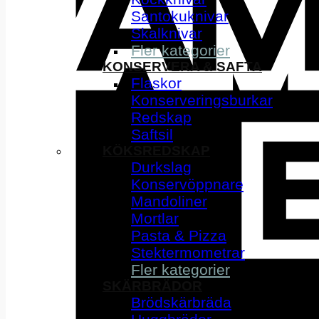
Santokuknivar
Skalknivar
Fler kategorier
KONSERVERA & SAFTA
Flaskor
Konserveringsburkar
Redskap
Saftsil
KÖKSREDSKAP
Durkslag
Konservöppnare
Mandoliner
Mortlar
Pasta & Pizza
Stektermometrar
Fler kategorier
SKÄRBRÄDOR
Brödskärbräda