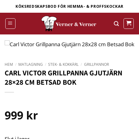
Skip
KÖKSREDSKAPSBOD FÖR HEMMA- & PROFFSKOCKAR
to
content
HEM
/
MATLAGNING
/
STEK- & KOKKÄRL
/
GRILLPANNOR
CARL VICTOR GRILLPANNA GJUTJÄRN
28×28 CM BETSAD BOK
999
kr
Slut i lager