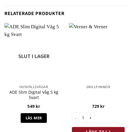
RELATERADE PRODUKTER
SLUT I LAGER
HUSHÅLLSVÅGAR
GRILLPANNOR
ADE Slim Digital Våg 5 kg
Svart
549
kr
729
kr
Antal
LÄS MER
LÄGG TILL I