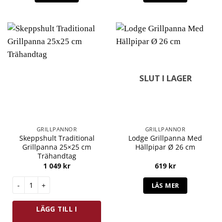
SLUT I LAGER
GRILLPANNOR
GRILLPANNOR
Skeppshult Traditional
Lodge Grillpanna Med
Grillpanna 25×25 cm
Hällpipar Ø 26 cm
Trähandtag
1 049
kr
619
kr
Skeppshult Traditional Grillpanna 25x25 cm Trähandtag mängd
LÄS MER
LÄGG TILL I