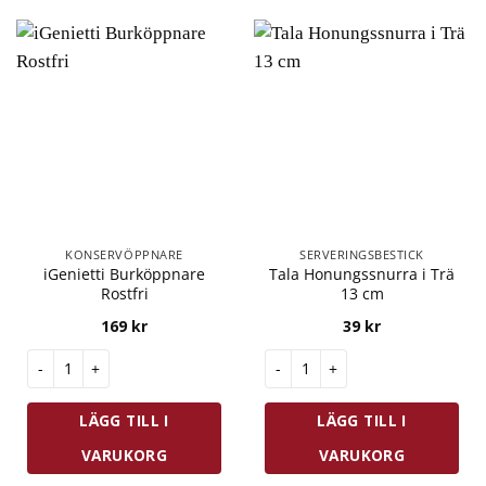
KONSERVÖPPNARE
SERVERINGSBESTICK
iGenietti Burköppnare
Tala Honungssnurra i Trä
Rostfri
13 cm
169
kr
39
kr
iGenietti Burköppnare Rostfri mängd
Tala Honungssnurra i Trä 13 c
LÄGG TILL I
LÄGG TILL I
VARUKORG
VARUKORG