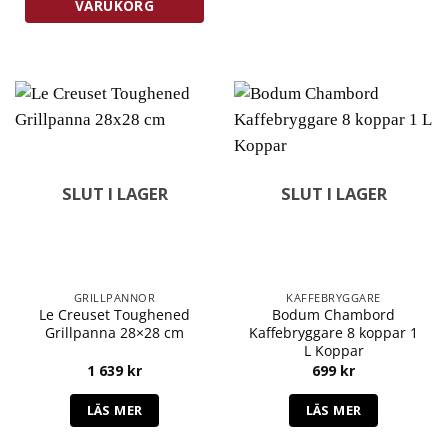
VARUKORG
SLUT I LAGER
SLUT I LAGER
GRILLPANNOR
KAFFEBRYGGARE
Le Creuset Toughened
Bodum Chambord
Grillpanna 28×28 cm
Kaffebryggare 8 koppar 1
L Koppar
1 639
kr
699
kr
LÄS MER
LÄS MER