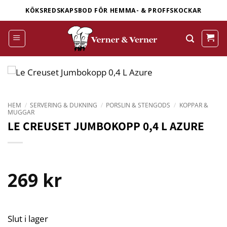
Skip
KÖKSREDSKAPSBOD FÖR HEMMA- & PROFFSKOCKAR
to
content
HEM
/
SERVERING & DUKNING
/
PORSLIN & STENGODS
/
KOPPAR &
MUGGAR
LE CREUSET JUMBOKOPP 0,4 L AZURE
269
kr
Slut i lager