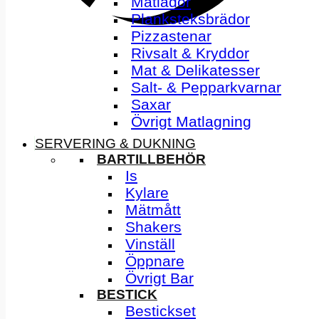
Matlådor
Planksteksbrädor
Pizzastenar
Rivsalt & Kryddor
Mat & Delikatesser
Salt- & Pepparkvarnar
Saxar
Övrigt Matlagning
SERVERING & DUKNING
BARTILLBEHÖR
Is
Kylare
Mätmått
Shakers
Vinställ
Öppnare
Övrigt Bar
BESTICK
Bestickset