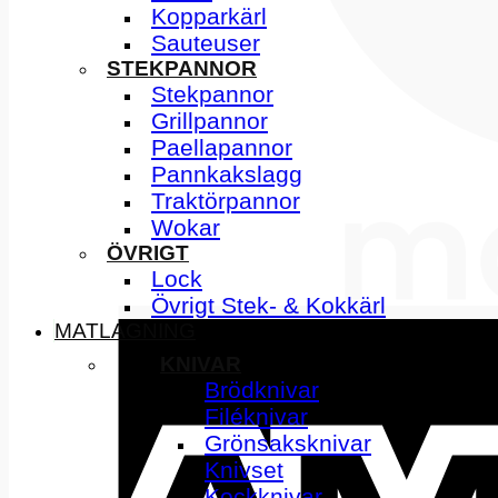
Kopparkärl
Sauteuser
STEKPANNOR
Stekpannor
Grillpannor
Paellapannor
Pannkakslagg
Traktörpannor
Wokar
ÖVRIGT
Lock
Övrigt Stek- & Kokkärl
MATLAGNING
KNIVAR
Brödknivar
Filéknivar
Grönsaksknivar
Knivset
Kockknivar