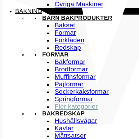
Övriga Maskiner
BAKNING
BARN BAKPRODUKTER
Bakset
Formar
Förkläden
Redskap
FORMAR
Bakformar
Brödformar
Muffinsformar
Pajformar
Sockerkaksformar
Springformar
Fler kategorier
BAKREDSKAP
Hushållsvågar
Kavlar
Måttsatser