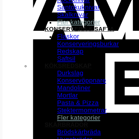
Santokuknivar
Skalknivar
Fler kategorier
KONSERVERA & SAFTA
Flaskor
Konserveringsburkar
Redskap
Saftsil
KÖKSREDSKAP
Durkslag
Konservöppnare
Mandoliner
Mortlar
Pasta & Pizza
Stektermometrar
Fler kategorier
SKÄRBRÄDOR
Brödskärbräda