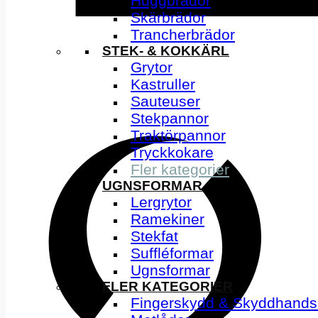
Huggbrädor
Skärbrädor
Trancherbrädor
STEK- & KOKKÄRL
Grytor
Kastruller
Sauteuser
Stekpannor
Traktörpannor
Tryckkokare
Fler kategorier
UGNSFORMAR
Lergrytor
Ramekiner
Stekfat
Suffléformar
Ugnsformar
FLER KATEGORIER
Fingerskydd & Skyddhands