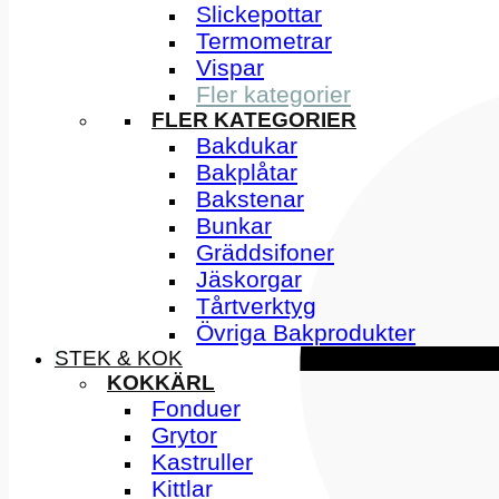
Slickepottar
Termometrar
Vispar
Fler kategorier
FLER KATEGORIER
Bakdukar
Bakplåtar
Bakstenar
Bunkar
Gräddsifoner
Jäskorgar
Tårtverktyg
Övriga Bakprodukter
STEK & KOK
KOKKÄRL
Fonduer
Grytor
Kastruller
Kittlar