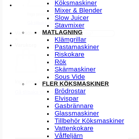
Köksmaskiner
Mixer & Blender
Inga produkter i varukorgen.
Slow Juicer
Gå tillbaka till butiken
Stavmixer
MATLAGNING
Vad söker du idag?
Klämgrillar
×
Varukorg
Pastamaskiner
Riskokare
Rök
Skärmaskiner
Sous Vide
Inga produkter i varukorgen.
FLER KÖKSMASKINER
Brödrostar
Gå tillbaka till butiken
Elvispar
Gasbrännare
Glassmaskiner
Tillbehör Köksmaskiner
Vattenkokare
Våffeljärn