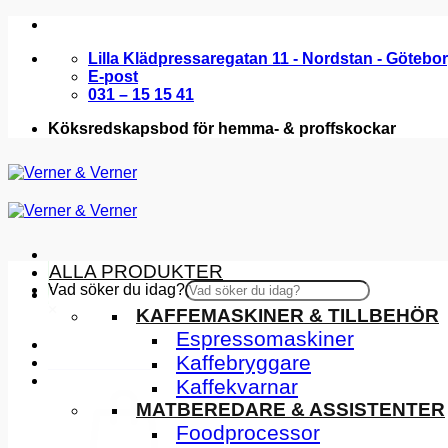
Skip
to
Lilla Klädpressaregatan 11 - Nordstan - Götebo
content
E-post
031 – 15 15 41
Köksredskapsbod för hemma- & proffskockar
ALLA PRODUKTER
Vad söker du idag?
KÖKSMASKINER
×
KAFFEMASKINER & TILLBEHÖR
Espressomaskiner
Kaffebryggare
INSPIRATION
Kaffekvarnar
MATBEREDARE & ASSISTENTER
Foodprocessor